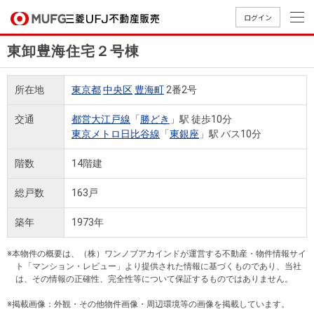
ログイン
東卸豊海住宅２号棟
買いたい
所在地
東京都
中央区
豊海町
2番2号
売りたい
交通
都営大江戸線
「
勝どき
」駅 徒歩10分
東京メトロ日比谷線
「
東銀座
」駅 バス10分
店舗案内
買いたいTOP
売りたいTOP
店舗案内TOP
会社情報TOP
採用情報TOP
階数
14階建
会社情報
総戸数
163戸
採用情報
築年
1973年
店舗のご
ごあいさ
新卒採用
店舗のご
会社概
キャリア
店舗のご
MUFG
中古
無
新
売
A
案内（首
つ
情報
案内（名
要
採用情報
案内（関
Way
マン
料
築・
却
※本物件の概要は、（株）ワンノブアカインドが運営する不動産・物件情報サイ
都圏）
古屋）
西）
法人のお客さま
ショ
査
中古
相
ト「マンション・レビュー」より提供された情報に基づくものであり、当社
経営ビジ
役員一
は、その情報の正確性、完全性等について保証するものではありません。
組織図
ンを
定
一戸
談
ョン
覧
探す
建て
※掲載画像：外観・その他物件画像・周辺環境等の画像を掲載しています。
提携企業にお勤めの方