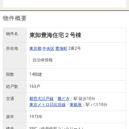
住まいと
ック）
購入ガイ
暮らしの
ド
税金の本
物件概要
（電子ブ
ック）
物件名
東卸豊海住宅２号棟
所在地
東京都
中央区
豊海町
2番2号
自治体情報
階数
14階建
総戸数
163戸
交通
都営大江戸線
「
勝どき
」駅 徒歩10分
東京メトロ日比谷線
「
東銀座
」駅 バス10分
築年
1973年
構造
SRC（鉄骨鉄筋コンクリート）