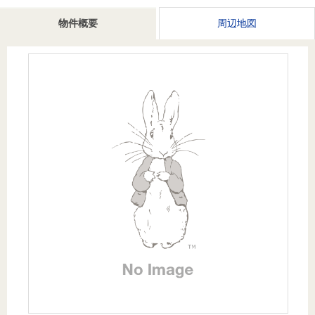
を探
本社地
ニュース
沿革
物件概要
周辺地図
す
売却
会員ページ
図
リリース
投
時手
事業
資
取り
用物
会社案内
閉じる
用
金額
件を
（電子ブ
物
試算
探す
ック版）
件
を
売却向け
周辺相場
住まい1プ
探
サービス
検索
ラス（お
す
役立ちコ
ラム）
購入向け
住宅ロー
住まい1プ
住まいと
売却ガイ
サービス
ンシミュ
ラス（お
暮らしの
ド
レーショ
役立ちコ
税金の本
ン
ラム）
（電子ブ