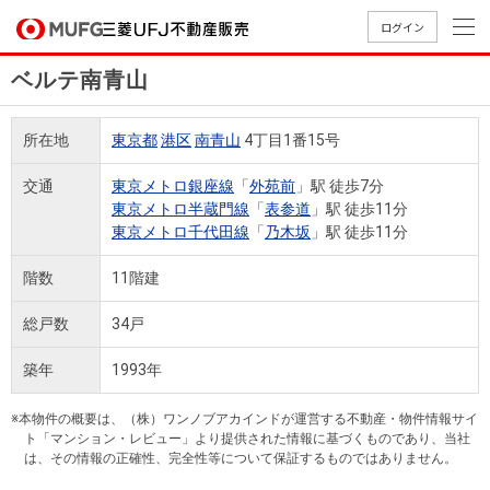
ログイン
ベルテ南青山
買いたい
所在地
東京都
港区
南青山
4丁目1番15号
売りたい
交通
東京メトロ銀座線
「
外苑前
」駅 徒歩7分
東京メトロ半蔵門線
「
表参道
」駅 徒歩11分
店舗案内
東京メトロ千代田線
「
乃木坂
」駅 徒歩11分
買いたいTOP
売りたいTOP
店舗案内TOP
会社情報TOP
採用情報TOP
階数
11階建
会社情報
総戸数
34戸
採用情報
店舗のご
ごあいさ
新卒採用
店舗のご
会社概
キャリア
店舗のご
MUFG
中古
無
新
売
A
築年
1993年
案内（首
つ
情報
案内（名
要
採用情報
案内（関
Way
マン
料
築・
却
都圏）
古屋）
西）
法人のお客さま
ショ
査
中古
相
※本物件の概要は、（株）ワンノブアカインドが運営する不動産・物件情報サイ
経営ビジ
役員一
組織図
ト「マンション・レビュー」より提供された情報に基づくものであり、当社
ンを
定
一戸
談
は、その情報の正確性、完全性等について保証するものではありません。
ョン
覧
探す
建て
提携企業にお勤めの方