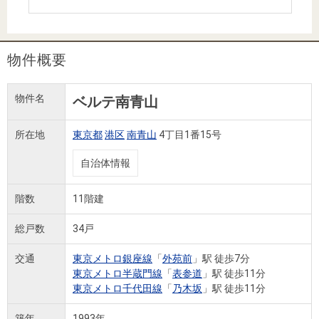
住まいと
ック）
購入ガイ
暮らしの
ド
税金の本
物件概要
（電子ブ
ック）
物件名
ベルテ南青山
所在地
東京都
港区
南青山
4丁目1番15号
自治体情報
階数
11階建
総戸数
34戸
交通
東京メトロ銀座線
「
外苑前
」駅 徒歩7分
東京メトロ半蔵門線
「
表参道
」駅 徒歩11分
東京メトロ千代田線
「
乃木坂
」駅 徒歩11分
築年
1993年