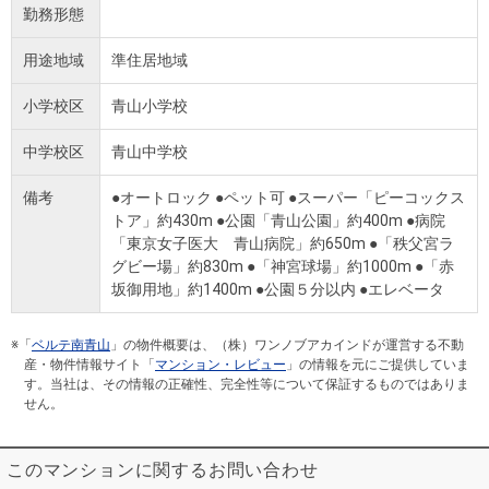
勤務形態
用途地域
準住居地域
小学校区
青山小学校
中学校区
青山中学校
備考
●オートロック ●ペット可 ●スーパー「ピーコックス
トア」約430m ●公園「青山公園」約400m ●病院
「東京女子医大 青山病院」約650m ●「秩父宮ラ
グビー場」約830m ●「神宮球場」約1000m ●「赤
坂御用地」約1400m ●公園５分以内 ●エレベータ
※「
ベルテ南青山
」の物件概要は、（株）ワンノブアカインドが運営する不動
産・物件情報サイト「
マンション・レビュー
」の情報を元にご提供していま
す。当社は、その情報の正確性、完全性等について保証するものではありま
せん。
このマンションに関するお問い合わせ