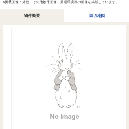
※掲載画像：外観・その他物件画像・周辺環境等の画像を掲載しています。
を探
本社地
ニュース
沿革
す
売却
会員ページ
図
リリース
物件概要
周辺地図
投
時手
事業
資
取り
用物
会社案内
閉じる
用
金額
件を
（電子ブ
物
試算
探す
ック版）
件
を
売却向け
周辺相場
住まい1プ
探
サービス
検索
ラス（お
す
役立ちコ
ラム）
購入向け
住宅ロー
住まい1プ
住まいと
売却ガイ
サービス
ンシミュ
ラス（お
暮らしの
ド
レーショ
役立ちコ
税金の本
ン
ラム）
（電子ブ