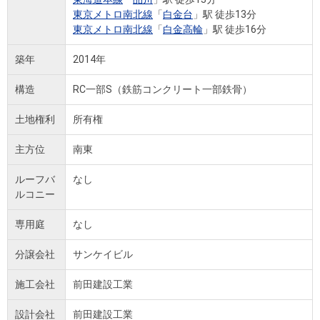
東京メトロ南北線
「
白金台
」駅 徒歩13分
東京メトロ南北線
「
白金高輪
」駅 徒歩16分
築年
2014年
構造
RC一部S（鉄筋コンクリート一部鉄骨）
土地権利
所有権
主方位
南東
ルーフバ
なし
ルコニー
専用庭
なし
分譲会社
サンケイビル
施工会社
前田建設工業
設計会社
前田建設工業