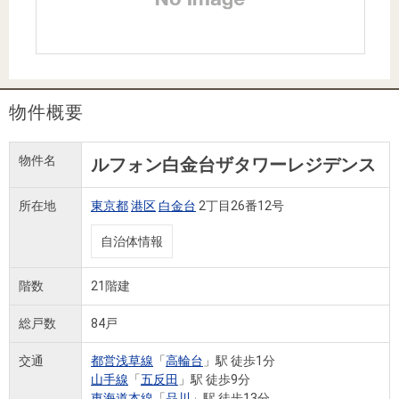
住まいと
ック）
購入ガイ
暮らしの
ド
税金の本
（電子ブ
ック）
物件概要
物件名
ルフォン白金台ザタワーレジデンス
所在地
東京都
港区
白金台
2丁目26番12号
自治体情報
階数
21階建
総戸数
84戸
交通
都営浅草線
「
高輪台
」駅 徒歩1分
山手線
「
五反田
」駅 徒歩9分
東海道本線
「
品川
」駅 徒歩13分