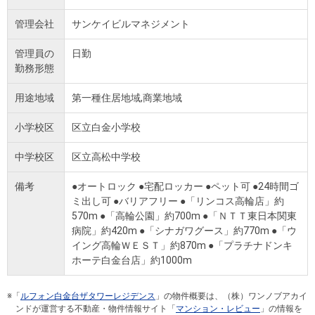
管理会社
サンケイビルマネジメント
管理員の
日勤
勤務形態
用途地域
第一種住居地域,商業地域
小学校区
区立白金小学校
中学校区
区立高松中学校
備考
●オートロック ●宅配ロッカー ●ペット可 ●24時間ゴ
ミ出し可 ●バリアフリー ●「リンコス高輪店」約
570m ●「高輪公園」約700m ●「ＮＴＴ東日本関東
病院」約420m ●「シナガワグース」約770m ●「ウ
イング高輪ＷＥＳＴ」約870m ●「プラチナドンキ
ホーテ白金台店」約1000m
※「
ルフォン白金台ザタワーレジデンス
」の物件概要は、（株）ワンノブアカイ
ンドが運営する不動産・物件情報サイト「
マンション・レビュー
」の情報を