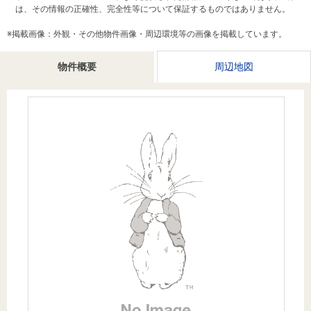
を探
は、その情報の正確性、完全性等について保証するものではありません。
本社地
ニュース
沿革
す
売却
会員ページ
図
リリース
※掲載画像：外観・その他物件画像・周辺環境等の画像を掲載しています。
投
時手
事業
資
取り
用物
会社案内
物件概要
周辺地図
閉じる
用
金額
件を
（電子ブ
物
試算
探す
ック版）
件
を
売却向け
周辺相場
住まい1プ
探
サービス
検索
ラス（お
す
役立ちコ
ラム）
購入向け
住宅ロー
住まい1プ
住まいと
売却ガイ
サービス
ンシミュ
ラス（お
暮らしの
ド
レーショ
役立ちコ
税金の本
ン
ラム）
（電子ブ