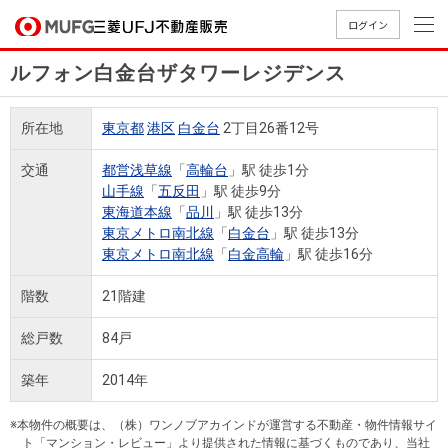
ログイン
ルフォン白金台ザタワーレジデンス
買いたい
所在地
東京都
港区
白金台
2丁目26番12号
売りたい
交通
都営浅草線
「
高輪台
」駅 徒歩1分
山手線
「
五反田
」駅 徒歩9分
店舗案内
東海道本線
「
品川
」駅 徒歩13分
買いたいTOP
売りたいTOP
店舗案内TOP
会社情報TOP
採用情報TOP
東京メトロ南北線
「
白金台
」駅 徒歩13分
東京メトロ南北線
「
白金高輪
」駅 徒歩16分
会社情報
階数
21階建
採用情報
店舗のご
ごあいさ
新卒採用
店舗のご
会社概
キャリア
店舗のご
MUFG
中古
無
新
売
A
総戸数
84戸
案内（首
つ
情報
案内（名
要
採用情報
案内（関
Way
マン
料
築・
却
都圏）
古屋）
西）
法人のお客さま
ショ
査
中古
相
築年
2014年
経営ビジ
役員一
組織図
ンを
定
一戸
談
ョン
覧
※本物件の概要は、（株）ワンノブアカインドが運営する不動産・物件情報サイ
探す
建て
提携企業にお勤めの方
ト「マンション・レビュー」より提供された情報に基づくものであり、当社