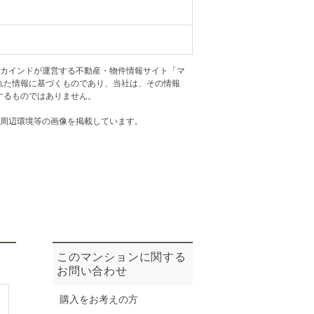
ニュースリリース
住まい1プラス（お役立ちコラム）
住まい1プラス（お役立ちコラム）
アカインドが運営する不動産・物件情報サイト「マ
閉じる
れた情報に基づくものであり、当社は、その情報
するものではありません。
・周辺環境等の画像を掲載しています。
このマンションに関する
お問い合わせ
購入をお考えの方