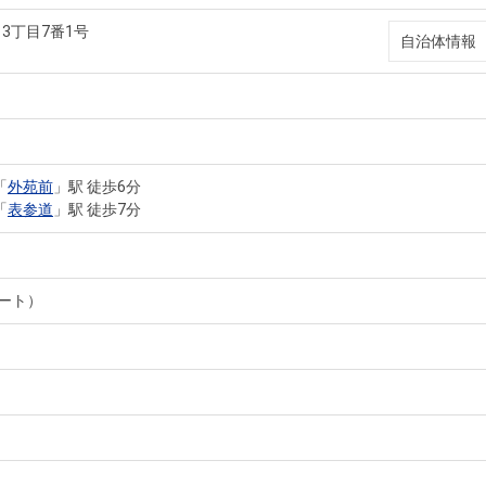
3丁目7番1号
自治体情報
「
外苑前
」駅 徒歩6分
「
表参道
」駅 徒歩7分
ート）