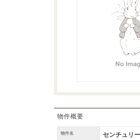
沿革
会員ページ
会社案内（電子ブック版）
購入向けサービス
売却向けサービス
住まいと暮らしの税金の本（電子ブック）
住まいと暮らしの税金の本（電子ブック）
物件概要
物件名
センチュリ