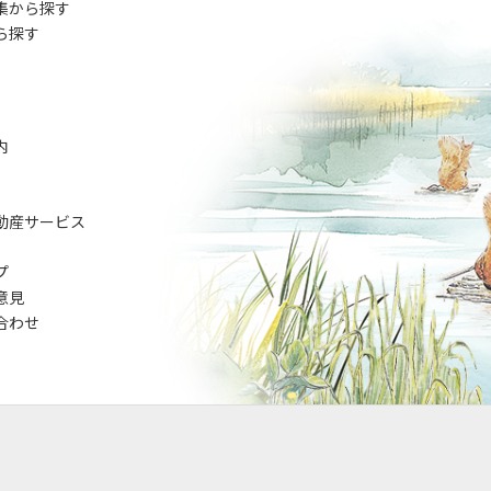
集から探す
ら探す
内
動産サービス
プ
意見
合わせ