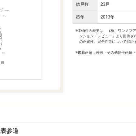
本社地図
総戸数
23戸
築年
2013年
住宅ローンシミュレーション
周辺相場検索
※本物件の概要は、（株）ワンノブ
ンション・レビュー」より提供さ
の正確性、完全性等について保証
購入ガイド
売却ガイド
※掲載画像：外観・その他物件画像
ー表参道