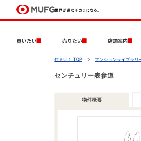
買いたい
買いたい
売りたい
店舗案内
売りたい
住まい１ TOP
マンションライブラリ
店舗案内
買いたいTOP
売りたいTOP
店舗案内TOP
会社情報TOP
採用情報TOP
センチュリー表参道
会社情報
採用情報
物件概要
店舗のご案内（首都圏）
ごあいさつ
新卒採用情報
中古マンションを探す
無料査定
法人のお客さま
経営ビジョン
投資用物件を探す
売却時手取り金額試算
提携企業にお勤めの方