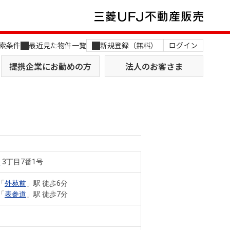
索条件
最近見た物件一覧
新規登録（無料）
ログイン
提携企業にお勤めの方
法人のお客さま
山
3丁目7番1号
店舗のご案内（関西）
MUFG Way
土地を探す
AI不動産査定
「
外苑前
」駅 徒歩6分
「
表参道
」駅 徒歩7分
役員一覧
おすすめ物件から探す