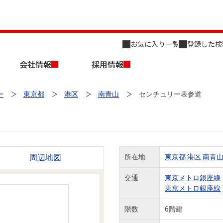
お気に入り一覧
登録した検
会社情報
採用情報
ー
東京都
港区
南青山
センチュリー表参道
周辺地図
所在地
東京都
港区
南青
店舗のご案内（名古屋）
会社概要
キャリア採用情報
新築・中古一戸建てを探す
売却相談
交通
東京メトロ銀座線
東京メトロ銀座線
組織図
階数
6階建
事業用物件を探す