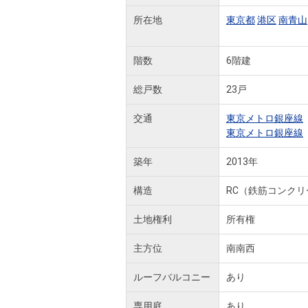
所在地
東京都
港区
南青山
階数
6階建
総戸数
23戸
交通
東京メトロ銀座線
東京メトロ銀座線
築年
2013年
構造
RC（鉄筋コンクリ
土地権利
所有権
主方位
南南西
ルーフバルコニー
あり
専用庭
あり