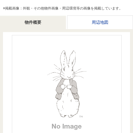
を探
本社地
ニュース
沿革
※掲載画像：外観・その他物件画像・周辺環境等の画像を掲載しています。
す
売却
会員ページ
図
リリース
投
時手
事業
物件概要
周辺地図
資
取り
用物
会社案内
閉じる
用
金額
件を
（電子ブ
物
試算
探す
ック版）
件
を
売却向け
周辺相場
住まい1プ
探
サービス
検索
ラス（お
す
役立ちコ
ラム）
購入向け
住宅ロー
住まい1プ
住まいと
売却ガイ
サービス
ンシミュ
ラス（お
暮らしの
ド
レーショ
役立ちコ
税金の本
ン
ラム）
（電子ブ