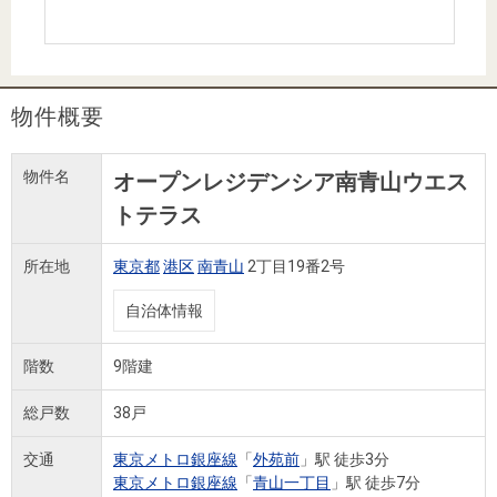
住まいと
ック）
購入ガイ
暮らしの
ド
税金の本
（電子ブ
物件概要
ック）
物件名
オープンレジデンシア南青山ウエス
トテラス
所在地
東京都
港区
南青山
2丁目19番2号
自治体情報
階数
9階建
総戸数
38戸
交通
東京メトロ銀座線
「
外苑前
」駅 徒歩3分
東京メトロ銀座線
「
青山一丁目
」駅 徒歩7分