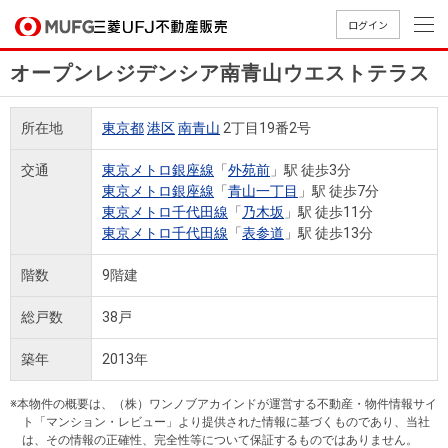
ログイン
オープンレジデンシア南青山ウエストテラス
買いたい
所在地
東京都
港区
南青山
2丁目19番2号
売りたい
交通
東京メトロ銀座線
「
外苑前
」駅 徒歩3分
東京メトロ銀座線
「
青山一丁目
」駅 徒歩7分
店舗案内
東京メトロ千代田線
「
乃木坂
」駅 徒歩11分
買いたいTOP
売りたいTOP
店舗案内TOP
会社情報TOP
採用情報TOP
東京メトロ千代田線
「
表参道
」駅 徒歩13分
会社情報
階数
9階建
採用情報
総戸数
38戸
店舗のご
ごあいさ
新卒採用
店舗のご
会社概
キャリア
店舗のご
MUFG
中古
無
新
売
A
案内（首
つ
情報
案内（名
要
採用情報
案内（関
Way
マン
料
築・
却
築年
2013年
都圏）
古屋）
西）
法人のお客さま
ショ
査
中古
相
経営ビジ
役員一
組織図
ンを
定
一戸
談
※本物件の概要は、（株）ワンノブアカインドが運営する不動産・物件情報サイ
ョン
覧
ト「マンション・レビュー」より提供された情報に基づくものであり、当社
探す
建て
提携企業にお勤めの方
は、その情報の正確性、完全性等について保証するものではありません。