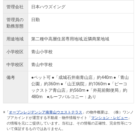
管理会社
日本ハウズイング
管理員の
日勤
勤務形態
用途地域
第二種中高層住居専用地域,近隣商業地域
小学校区
青山小学校
中学校区
青山中学校
備考
●ペット可 ●「成城石井南青山店」約440m ●「青山
公園」約360m ●「山王病院」約1060m ●「ピーコ
ックストア青山店」約560m ●「外苑前郵便局」約
480m ●ルーフバルコニー：あり
※「
オープンレジデンシア南青山ウエストテラス
」の物件概要は、（株）ワンノ
ブアカインドが運営する不動産・物件情報サイト「
マンション・レビュー
」
の情報を元にご提供しています。当社は、その情報の正確性、完全性等につ
いて保証するものではありません。