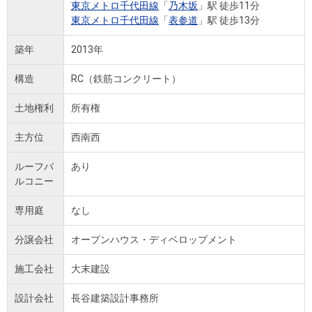
東京メトロ千代田線
「
乃木坂
」駅 徒歩11分
東京メトロ千代田線
「
表参道
」駅 徒歩13分
築年
2013年
構造
RC（鉄筋コンクリート）
土地権利
所有権
主方位
西南西
ルーフバ
あり
ルコニー
専用庭
なし
分譲会社
オープンハウス・ディベロップメント
施工会社
大末建設
設計会社
長谷建築設計事務所