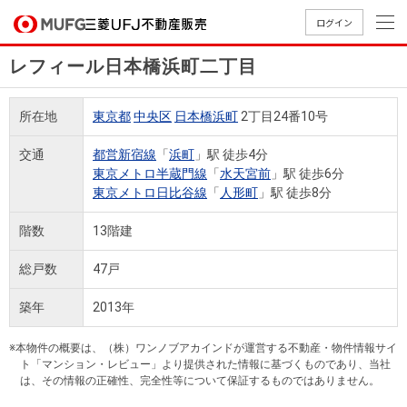
ログイン
レフィール日本橋浜町二丁目
買いたい
所在地
東京都
中央区
日本橋浜町
2丁目24番10号
売りたい
交通
都営新宿線
「
浜町
」駅 徒歩4分
東京メトロ半蔵門線
「
水天宮前
」駅 徒歩6分
店舗案内
東京メトロ日比谷線
「
人形町
」駅 徒歩8分
買いたいTOP
売りたいTOP
店舗案内TOP
会社情報TOP
採用情報TOP
階数
13階建
会社情報
総戸数
47戸
採用情報
店舗のご
ごあいさ
新卒採用
店舗のご
会社概
キャリア
店舗のご
MUFG
中古
無
新
売
A
築年
2013年
案内（首
つ
情報
案内（名
要
採用情報
案内（関
Way
マン
料
築・
却
都圏）
古屋）
西）
法人のお客さま
ショ
査
中古
相
※本物件の概要は、（株）ワンノブアカインドが運営する不動産・物件情報サイ
経営ビジ
役員一
組織図
ト「マンション・レビュー」より提供された情報に基づくものであり、当社
ンを
定
一戸
談
は、その情報の正確性、完全性等について保証するものではありません。
ョン
覧
探す
建て
提携企業にお勤めの方