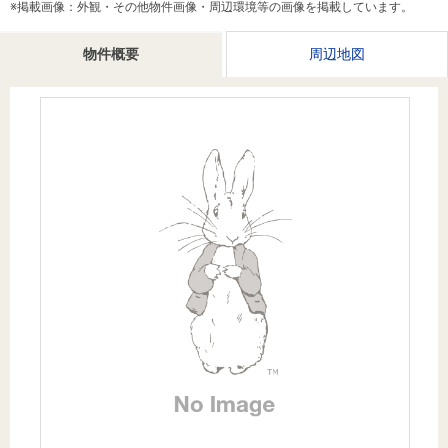
※掲載画像：外観・その他物件画像・周辺環境等の画像を掲載しています。
を探
本社地
ニュース
沿革
す
売却
会員ページ
図
リリース
物件概要
周辺地図
投
時手
事業
資
取り
用物
会社案内
閉じる
用
金額
件を
（電子ブ
物
試算
探す
ック版）
件
を
売却向け
周辺相場
住まい1プ
探
サービス
検索
ラス（お
す
役立ちコ
ラム）
購入向け
住宅ロー
住まい1プ
住まいと
売却ガイ
サービス
ンシミュ
ラス（お
暮らしの
ド
レーショ
役立ちコ
税金の本
ン
ラム）
（電子ブ