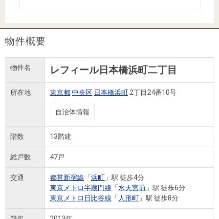
住まいと
ック）
購入ガイ
暮らしの
ド
税金の本
物件概要
（電子ブ
ック）
物件名
レフィール日本橋浜町二丁目
所在地
東京都
中央区
日本橋浜町
2丁目24番10号
自治体情報
階数
13階建
総戸数
47戸
交通
都営新宿線
「
浜町
」駅 徒歩4分
東京メトロ半蔵門線
「
水天宮前
」駅 徒歩6分
東京メトロ日比谷線
「
人形町
」駅 徒歩8分
築年
2013年