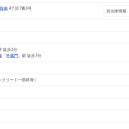
段南
4丁目7番3号
自治体情報
駅 徒歩2分
線
「
半蔵門
」駅 徒歩7分
ンクリート一部鉄骨）