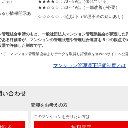
ている）
★★★★☆：70～89点
（優れている）
★★☆☆☆：20～49点
（一部改善が必要）
あるが情報開示あ
☆☆☆☆☆：0点以下
（管理不全の疑いあり）
ン管理組合申請のもと、一般社団法人マンション管理業協会が策定した
である評価者が、マンションの管理状態や管理組合運営を５つの観点で3
段階で評価した制度です。
いて、マンション管理業協会よりデータを取得し評価点を当Webサイトへ公
マンション管理適正評価制度とは
問い合わせ
売却をお考えの方
このマンションを売りたい方は
け取る
無料査定