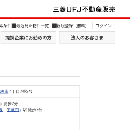
索条件
最近見た物件一覧
新規登録（無料）
ログイン
提携企業にお勤めの方
法人のお客さま
九段南
4丁目7番3号
店舗のご案内（関西）
MUFG Way
土地を探す
AI不動産査定
駅 徒歩2分
線
「
半蔵門
」駅 徒歩7分
役員一覧
おすすめ物件から探す