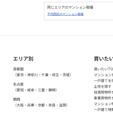
同じエリアのマンション相場
千代田区のマンション相場
エリア別
買いた
首都圏
買いたいTO
（東京・神奈川・千葉・埼玉・茨城）
マンション
一戸建てを
名古屋
土地を探す
（愛知・岐阜・三重・静岡）
投資用物件
事業用物件
関西
マンション
（大阪・兵庫・京都・奈良・滋賀）
一戸建て特