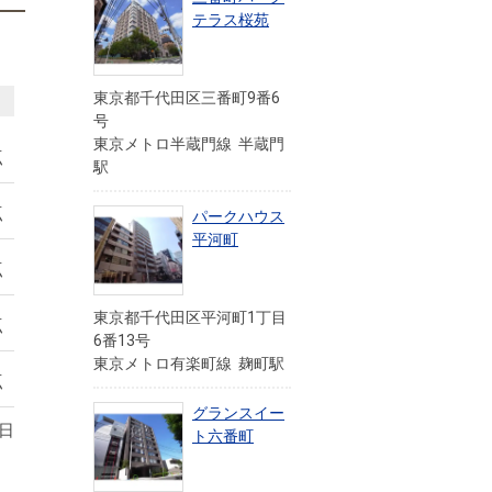
テラス桜苑
東京都千代田区三番町9番6
号
東京メトロ半蔵門線 半蔵門
点
駅
点
パークハウス
平河町
点
東京都千代田区平河町1丁目
点
6番13号
東京メトロ有楽町線 麹町駅
点
グランスイー
8日
ト六番町