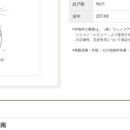
本社地図
総戸数
96戸
築年
2013年
住宅ローンシミュレーション
周辺相場検索
※本物件の概要は、（株）ワンノブ
ンション・レビュー」より提供さ
の正確性、完全性等について保証
購入ガイド
売却ガイド
※掲載画像：外観・その他物件画像
段南