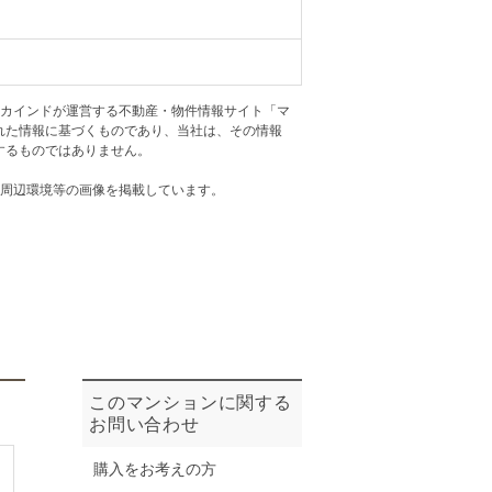
ニュースリリース
住まい1プラス（お役立ちコラム）
住まい1プラス（お役立ちコラム）
アカインドが運営する不動産・物件情報サイト「マ
閉じる
れた情報に基づくものであり、当社は、その情報
するものではありません。
・周辺環境等の画像を掲載しています。
このマンションに関する
お問い合わせ
購入をお考えの方