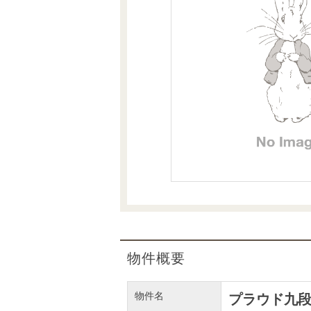
沿革
会員ページ
会社案内（電子ブック版）
購入向けサービス
売却向けサービス
住まいと暮らしの税金の本（電子ブック）
住まいと暮らしの税金の本（電子ブック）
物件概要
物件名
プラウド九