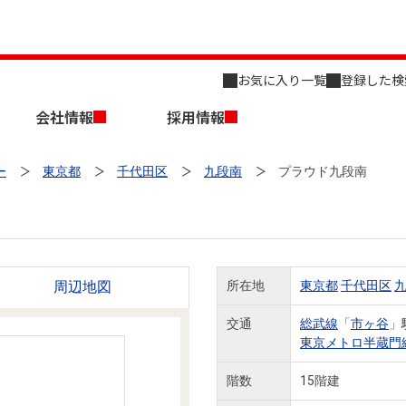
お気に入り一覧
登録した検
会社情報
採用情報
ー
東京都
千代田区
九段南
プラウド九段南
周辺地図
所在地
東京都
千代田区
店舗のご案内（名古屋）
会社概要
キャリア採用情報
新築・中古一戸建てを探す
売却相談
交通
総武線
「
市ヶ谷
」
東京メトロ半蔵門
組織図
階数
15階建
事業用物件を探す