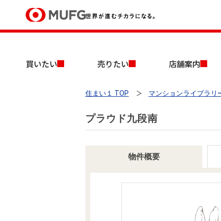
買いたい
買いたい
売りたい
店舗案内
売りたい
住まい１ TOP
マンションライブラリ
店舗案内
買いたいTOP
売りたいTOP
店舗案内TOP
会社情報TOP
採用情報TOP
プラウド九段南
会社情報
採用情報
物件概要
店舗のご案内（首都圏）
ごあいさつ
新卒採用情報
中古マンションを探す
無料査定
法人のお客さま
経営ビジョン
投資用物件を探す
売却時手取り金額試算
提携企業にお勤めの方