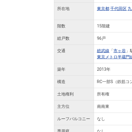
所在地
東京都
千代田区
九
階数
15階建
総戸数
96戸
交通
総武線
「
市ヶ谷
」
東京メトロ半蔵門
築年
2013年
構造
RC一部S（鉄筋コ
土地権利
所有権
主方位
南南東
ルーフバルコニー
なし
専用庭
なし