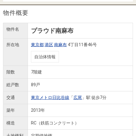
住まいと
ック）
購入ガイ
暮らしの
ド
物件概要
税金の本
（電子ブ
物件名
プラウド南麻布
ック）
所在地
東京都
港区
南麻布
4丁目11番46号
自治体情報
階数
7階建
総戸数
89戸
交通
東京メトロ日比谷線
「
広尾
」駅 徒歩7分
築年
2013年
構造
RC（鉄筋コンクリート）
土地権利
定期借地権