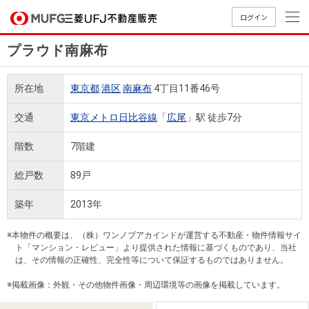
ログイン
プラウド南麻布
買いたい
所在地
東京都
港区
南麻布
4丁目11番46号
売りたい
交通
東京メトロ日比谷線
「
広尾
」駅 徒歩7分
店舗案内
階数
7階建
買いたいTOP
売りたいTOP
店舗案内TOP
会社情報TOP
採用情報TOP
総戸数
89戸
会社情報
築年
2013年
採用情報
店舗のご
ごあいさ
新卒採用
店舗のご
会社概
キャリア
店舗のご
MUFG
中古
無
新
売
A
※本物件の概要は、（株）ワンノブアカインドが運営する不動産・物件情報サイ
案内（首
つ
情報
案内（名
要
採用情報
案内（関
Way
マン
料
築・
却
ト「マンション・レビュー」より提供された情報に基づくものであり、当社
都圏）
古屋）
西）
法人のお客さま
ショ
査
中古
相
は、その情報の正確性、完全性等について保証するものではありません。
経営ビジ
役員一
組織図
ンを
定
一戸
談
※掲載画像：外観・その他物件画像・周辺環境等の画像を掲載しています。
ョン
覧
探す
建て
提携企業にお勤めの方