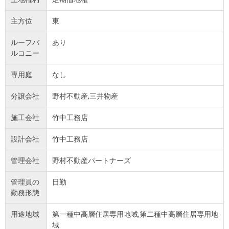
主方位
東
ルーフバ
あり
ルコニー
専用庭
なし
分譲会社
野村不動産,三井物産
施工会社
竹中工務店
設計会社
竹中工務店
管理会社
野村不動産パートナーズ
管理員の
日勤
勤務形態
用途地域
第一種中高層住居専用地域,第二種中高層住居専用地
域