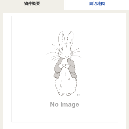
を探
物件概要
周辺地図
本社地
ニュース
沿革
す
売却
会員ページ
図
リリース
投
時手
事業
資
取り
用物
会社案内
閉じる
用
金額
件を
（電子ブ
物
試算
探す
ック版）
件
を
売却向け
周辺相場
住まい1プ
探
サービス
検索
ラス（お
す
役立ちコ
ラム）
購入向け
住宅ロー
住まい1プ
住まいと
売却ガイ
サービス
ンシミュ
ラス（お
暮らしの
ド
レーショ
役立ちコ
税金の本
ン
ラム）
（電子ブ