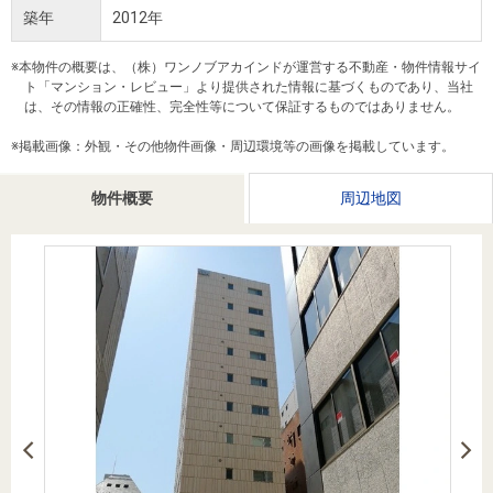
を探
築年
2012年
本社地
ニュース
沿革
す
売却
会員ページ
図
リリース
※本物件の概要は、（株）ワンノブアカインドが運営する不動産・物件情報サイ
投
時手
事業
ト「マンション・レビュー」より提供された情報に基づくものであり、当社
資
取り
用物
会社案内
は、その情報の正確性、完全性等について保証するものではありません。
閉じる
用
金額
件を
（電子ブ
※掲載画像：外観・その他物件画像・周辺環境等の画像を掲載しています。
物
試算
探す
ック版）
件
物件概要
周辺地図
を
売却向け
周辺相場
住まい1プ
探
サービス
検索
ラス（お
す
役立ちコ
ラム）
購入向け
住宅ロー
住まい1プ
住まいと
売却ガイ
サービス
ンシミュ
ラス（お
暮らしの
ド
レーショ
役立ちコ
税金の本
ン
ラム）
（電子ブ