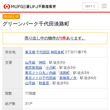
ログイン
売り出し中
買いたい
グリーンパーク千代田淡路町
売りたい
売り出し中の物件が
1件
あります。
店舗案内
所在地
東京都
千代田区
神田多町
2丁目11番1号
買いたいTOP
売りたいTOP
店舗案内TOP
会社情報TOP
採用情報TOP
交通
山手線
「
神田
」駅 徒歩3分
会社情報
都営新宿線
「
小川町
」駅 徒歩3分
東京メトロ丸ノ内線
「
淡路町
」駅 徒歩3分
採用情報
東京メトロ千代田線
「
新御茶ノ水
」駅 徒歩6分
店舗のご
ごあいさ
新卒採用
店舗のご
会社概
キャリア
店舗のご
MUFG
中古
無
新
売
A
山手線
「
秋葉原
」駅 徒歩9分
案内（首
つ
情報
案内（名
要
採用情報
案内（関
Way
マン
料
築・
却
都圏）
古屋）
西）
法人のお客さま
ショ
査
中古
相
階数
11階建
経営ビジ
役員一
組織図
ンを
定
一戸
談
ョン
覧
総戸数
31戸
探す
建て
提携企業にお勤めの方