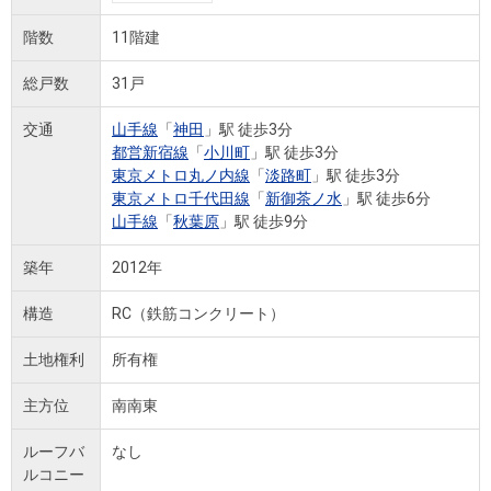
階数
11階建
総戸数
31戸
交通
山手線
「
神田
」駅 徒歩3分
都営新宿線
「
小川町
」駅 徒歩3分
東京メトロ丸ノ内線
「
淡路町
」駅 徒歩3分
東京メトロ千代田線
「
新御茶ノ水
」駅 徒歩6分
山手線
「
秋葉原
」駅 徒歩9分
築年
2012年
構造
RC（鉄筋コンクリート）
土地権利
所有権
主方位
南南東
ルーフバ
なし
ルコニー