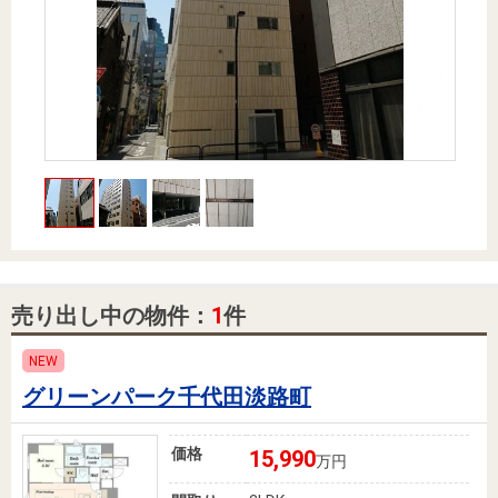
住まいと
ック）
購入ガイ
暮らしの
ド
税金の本
（電子ブ
ック）
売り出し中の物件：
1
件
NEW
グリーンパーク千代田淡路町
価格
15,990
万円