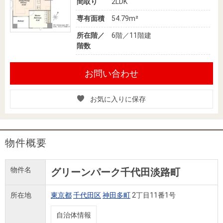
間取り
2LDK
専有面積
54.79m²
所在階／
6階／11階建
階数
お問い合わせ
お気に入りに保存
物件概要
物件名
グリーンパーク千代田淡路町
所在地
東京都
千代田区
神田多町
2丁目11番1号
自治体情報