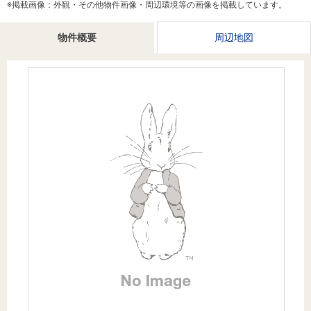
※掲載画像：外観・その他物件画像・周辺環境等の画像を掲載しています。
を探
本社地
ニュース
沿革
す
売却
会員ページ
図
リリース
物件概要
周辺地図
投
時手
事業
資
取り
用物
会社案内
閉じる
用
金額
件を
（電子ブ
物
試算
探す
ック版）
件
を
売却向け
周辺相場
住まい1プ
探
サービス
検索
ラス（お
す
役立ちコ
ラム）
購入向け
住宅ロー
住まい1プ
住まいと
売却ガイ
サービス
ンシミュ
ラス（お
暮らしの
ド
レーショ
役立ちコ
税金の本
ン
ラム）
（電子ブ