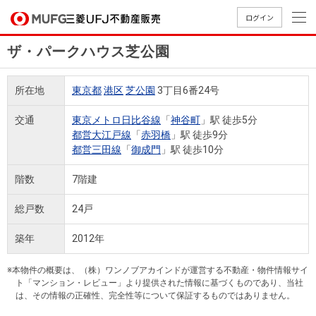
ログイン
ザ・パークハウス芝公園
買いたい
所在地
東京都
港区
芝公園
3丁目6番24号
売りたい
交通
東京メトロ日比谷線
「
神谷町
」駅 徒歩5分
都営大江戸線
「
赤羽橋
」駅 徒歩9分
店舗案内
都営三田線
「
御成門
」駅 徒歩10分
買いたいTOP
売りたいTOP
店舗案内TOP
会社情報TOP
採用情報TOP
階数
7階建
会社情報
総戸数
24戸
採用情報
店舗のご
ごあいさ
新卒採用
店舗のご
会社概
キャリア
店舗のご
MUFG
中古
無
新
売
A
築年
2012年
案内（首
つ
情報
案内（名
要
採用情報
案内（関
Way
マン
料
築・
却
都圏）
古屋）
西）
法人のお客さま
ショ
査
中古
相
※本物件の概要は、（株）ワンノブアカインドが運営する不動産・物件情報サイ
経営ビジ
役員一
組織図
ト「マンション・レビュー」より提供された情報に基づくものであり、当社
ンを
定
一戸
談
は、その情報の正確性、完全性等について保証するものではありません。
ョン
覧
探す
建て
提携企業にお勤めの方