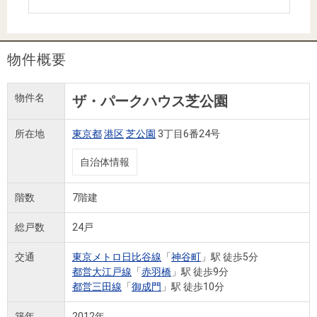
住まいと
ック）
購入ガイ
暮らしの
ド
税金の本
物件概要
（電子ブ
ック）
物件名
ザ・パークハウス芝公園
所在地
東京都
港区
芝公園
3丁目6番24号
自治体情報
階数
7階建
総戸数
24戸
交通
東京メトロ日比谷線
「
神谷町
」駅 徒歩5分
都営大江戸線
「
赤羽橋
」駅 徒歩9分
都営三田線
「
御成門
」駅 徒歩10分
築年
2012年