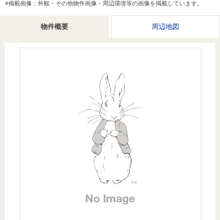
※掲載画像：外観・その他物件画像・周辺環境等の画像を掲載しています。
を探
本社地
ニュース
沿革
す
売却
会員ページ
図
リリース
物件概要
周辺地図
投
時手
事業
資
取り
用物
会社案内
閉じる
用
金額
件を
（電子ブ
物
試算
探す
ック版）
件
を
売却向け
周辺相場
住まい1プ
探
サービス
検索
ラス（お
す
役立ちコ
ラム）
購入向け
住宅ロー
住まい1プ
住まいと
売却ガイ
サービス
ンシミュ
ラス（お
暮らしの
ド
レーショ
役立ちコ
税金の本
ン
ラム）
（電子ブ