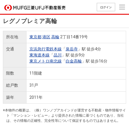
ログイン
レグノプレミア高輪
買いたい
所在地
東京都
港区
高輪
2丁目14番19号
売りたい
交通
京浜急行電鉄本線
「
泉岳寺
」駅 徒歩4分
東海道本線
「
品川
」駅 徒歩9分
店舗案内
東京メトロ南北線
「
白金高輪
」駅 徒歩16分
買いたいTOP
売りたいTOP
店舗案内TOP
会社情報TOP
採用情報TOP
階数
11階建
会社情報
総戸数
31戸
採用情報
店舗のご
ごあいさ
新卒採用
店舗のご
会社概
キャリア
店舗のご
MUFG
中古
無
新
売
A
築年
2011年
案内（首
つ
情報
案内（名
要
採用情報
案内（関
Way
マン
料
築・
却
都圏）
古屋）
西）
法人のお客さま
ショ
査
中古
相
※本物件の概要は、（株）ワンノブアカインドが運営する不動産・物件情報サイ
経営ビジ
役員一
組織図
ト「マンション・レビュー」より提供された情報に基づくものであり、当社
ンを
定
一戸
談
は、その情報の正確性、完全性等について保証するものではありません。
ョン
覧
探す
建て
提携企業にお勤めの方