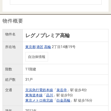
住まいと
ック）
購入ガイ
暮らしの
ド
税金の本
物件概要
（電子ブ
ック）
物件名
レグノプレミア高輪
所在地
東京都
港区
高輪
2丁目14番19号
自治体情報
階数
11階建
総戸数
31戸
交通
京浜急行電鉄本線
「
泉岳寺
」駅 徒歩4分
東海道本線
「
品川
」駅 徒歩9分
東京メトロ南北線
「
白金高輪
」駅 徒歩16分
築年
2011年