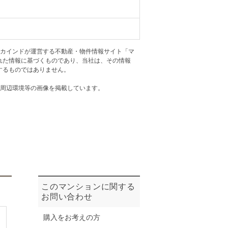
ニュースリリース
住まい1プラス（お役立ちコラム）
住まい1プラス（お役立ちコラム）
アカインドが運営する不動産・物件情報サイト「マ
閉じる
れた情報に基づくものであり、当社は、その情報
するものではありません。
・周辺環境等の画像を掲載しています。
このマンションに関する
お問い合わせ
購入をお考えの方