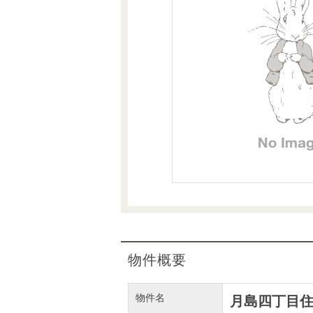
沿革
会員ページ
会社案内（電子ブック版）
購入向けサービス
売却向けサービス
住まいと暮らしの税金の本（電子ブック）
住まいと暮らしの税金の本（電子ブック）
物件概要
物件名
月島四丁目