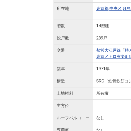
所在地
東京都
中央区
月島
階数
14階建
総戸数
289戸
交通
都営大江戸線
「
勝
東京メトロ有楽町
築年
1971年
構造
SRC（鉄骨鉄筋コ
土地権利
所有権
主方位
ルーフバルコニー
なし
専用庭
なし