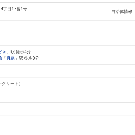
4丁目17番1号
自治体情報
どき
」駅 徒歩4分
線
「
月島
」駅 徒歩8分
ンクリート）