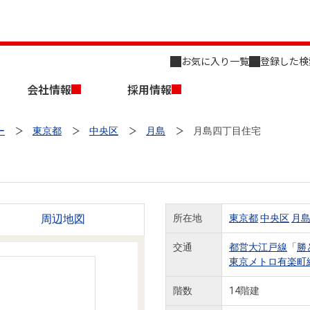
お気に入り一覧
登録した検
会社情報
採用情報
ー
東京都
中央区
月島
月島四丁目住宅
周辺地図
所在地
東京都
中央区
月
店舗のご案内（名古屋）
会社概要
キャリア採用情報
新築・中古一戸建てを探す
売却相談
交通
都営大江戸線
「
勝
東京メトロ有楽町
組織図
階数
14階建
事業用物件を探す