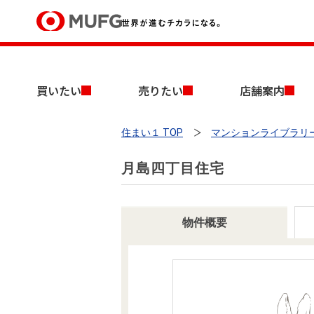
買いたい
買いたい
売りたい
店舗案内
売りたい
住まい１ TOP
マンションライブラリ
店舗案内
買いたいTOP
売りたいTOP
店舗案内TOP
会社情報TOP
採用情報TOP
月島四丁目住宅
会社情報
採用情報
物件概要
店舗のご案内（首都圏）
ごあいさつ
新卒採用情報
中古マンションを探す
無料査定
法人のお客さま
経営ビジョン
投資用物件を探す
売却時手取り金額試算
提携企業にお勤めの方