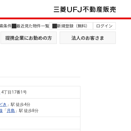
索条件
最近見た物件一覧
新規登録（無料）
ログイン
提携企業にお勤めの方
法人のお客さま
島
4丁目17番1号
店舗のご案内（関西）
MUFG Way
土地を探す
AI不動産査定
どき
」駅 徒歩4分
線
「
月島
」駅 徒歩8分
役員一覧
おすすめ物件から探す