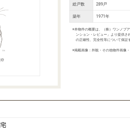
本社地図
総戸数
289戸
築年
1971年
住宅ローンシミュレーション
周辺相場検索
※本物件の概要は、（株）ワンノブ
ンション・レビュー」より提供さ
の正確性、完全性等について保証
購入ガイド
売却ガイド
※掲載画像：外観・その他物件画像
住宅