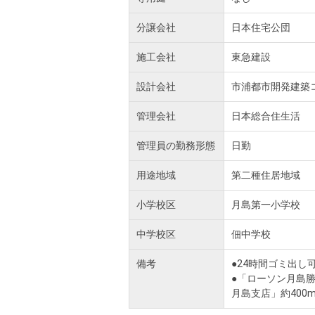
分譲会社
日本住宅公団
施工会社
東急建設
設計会社
市浦都市開発建築
管理会社
日本総合住生活
管理員の勤務形態
日勤
用途地域
第二種住居地域
小学校区
月島第一小学校
中学校区
佃中学校
備考
●24時間ゴミ出し
●「ローソン月島勝
月島支店」約400