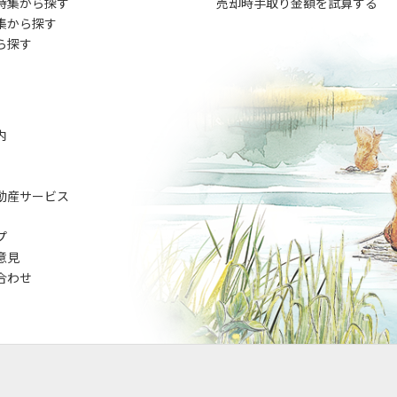
特集から探す
売却時手取り金額を試算する
集から探す
ら探す
内
動産サービス
プ
意見
合わせ