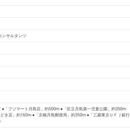
コンサルタンツ
可 ●「フジマート月島店」約500m ●「区立月島第一児童公園」約350m
どき店」約160m ●「京橋月島郵便局」約350m ●「三菱東京ＵＦＪ銀行
m