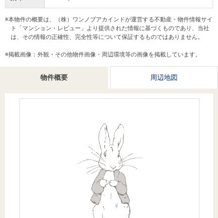
を探
本社地
ニュース
沿革
す
売却
※本物件の概要は、（株）ワンノブアカインドが運営する不動産・物件情報サイ
会員ページ
図
リリース
ト「マンション・レビュー」より提供された情報に基づくものであり、当社
投
時手
事業
は、その情報の正確性、完全性等について保証するものではありません。
資
取り
用物
会社案内
閉じる
※掲載画像：外観・その他物件画像・周辺環境等の画像を掲載しています。
用
金額
件を
（電子ブ
物
試算
探す
ック版）
物件概要
周辺地図
件
を
売却向け
周辺相場
住まい1プ
探
サービス
検索
ラス（お
す
役立ちコ
ラム）
購入向け
住宅ロー
住まい1プ
住まいと
売却ガイ
サービス
ンシミュ
ラス（お
暮らしの
ド
レーショ
役立ちコ
税金の本
ン
ラム）
（電子ブ