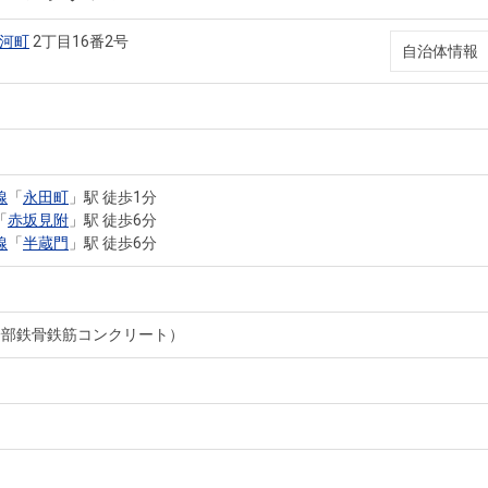
河町
2丁目16番2号
自治体情報
線
「
永田町
」駅 徒歩1分
「
赤坂見附
」駅 徒歩6分
線
「
半蔵門
」駅 徒歩6分
一部鉄骨鉄筋コンクリート）