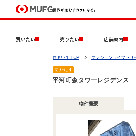
買いたい
買いたい
売りたい
店舗案内
売りたい
住まい１ TOP
マンションライブラリ
店舗案内
買いたいTOP
売りたいTOP
店舗案内TOP
会社情報TOP
採用情報TOP
売り出し中
会社情報
平河町森タワーレジデンス
採用情報
店舗のご案内（首都圏）
ごあいさつ
新卒採用情報
物件概要
中古マンションを探す
無料査定
法人のお客さま
経営ビジョン
投資用物件を探す
売却時手取り金額試算
提携企業にお勤めの方