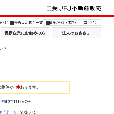
索条件
最近見た物件一覧
新規登録（無料）
ログイン
提携企業にお勤めの方
法人のお客さま
ンス
店舗のご案内（関西）
MUFG Way
の物件が
1件
あります。
土地を探す
AI不動産査定
役員一覧
平河町
2丁目16番2号
おすすめ物件から探す
線
「
永田町
」駅 徒歩1分