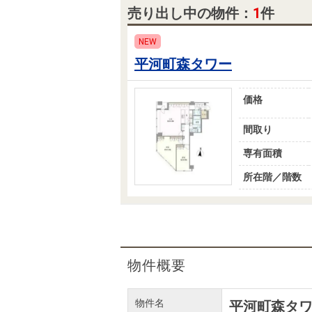
売り出し中の物件：
1
件
NEW
平河町森タワー
価格
間取り
専有面積
所在階／階数
物件概要
物件名
平河町森タ