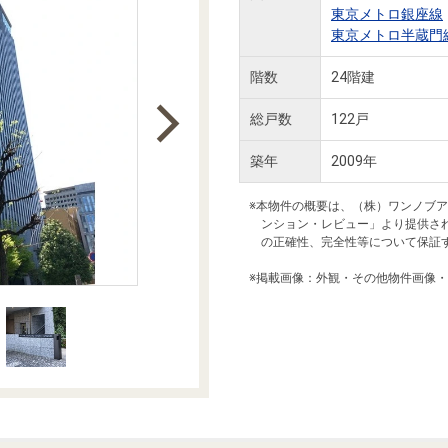
本社地図
東京メトロ銀座線
東京メトロ半蔵門
階数
24階建
住宅ローンシミュレーション
周辺相場検索
総戸数
122戸
購入ガイド
売却ガイド
築年
2009年
※本物件の概要は、（株）ワンノブ
ンション・レビュー」より提供さ
の正確性、完全性等について保証
※掲載画像：外観・その他物件画像