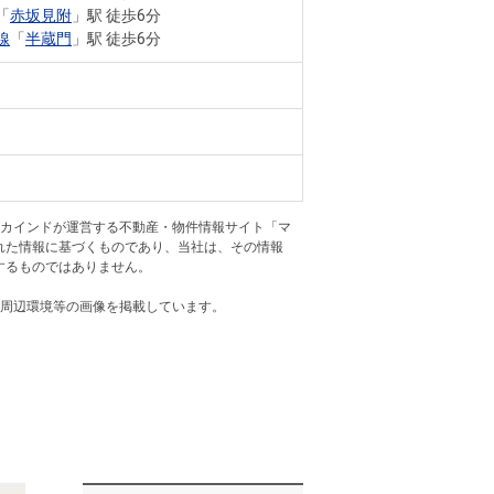
ニュースリリース
「
赤坂見附
」駅 徒歩6分
線
「
半蔵門
」駅 徒歩6分
住まい1プラス（お役立ちコラム）
住まい1プラス（お役立ちコラム）
閉じる
アカインドが運営する不動産・物件情報サイト「マ
れた情報に基づくものであり、当社は、その情報
するものではありません。
・周辺環境等の画像を掲載しています。