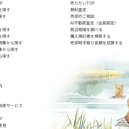
P
売りたいTOP
を探す
無料査定
探す
売却のご相談
AI不動産査定（会員限定）
を探す
周辺相場を調べる
を探す
購入検討者を検索する
特集から探す
売却時手取り金額を試算する
集から探す
ら探す
内
動産サービス
プ
意見