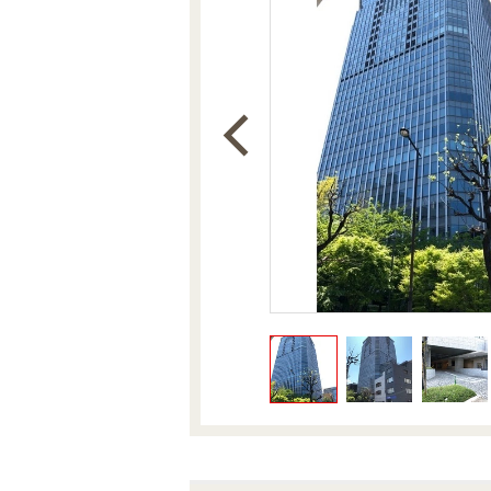
沿革
会員ページ
会社案内（電子ブック版）
購入向けサービス
売却向けサービス
住まいと暮らしの税金の本（電子ブック）
住まいと暮らしの税金の本（電子ブック）