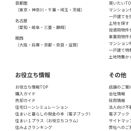
首都圏
買いたいTO
（東京・神奈川・千葉・埼玉・茨城）
マンション
一戸建てを
名古屋
土地を探す
（愛知・岐阜・三重・静岡）
投資用物件
事業用物件
関西
マンション
（大阪・兵庫・京都・奈良・滋賀）
一戸建て特
土地特集か
お役立ち情報
その他
お役立ち情報TOP
店舗のご案
購入ガイド
会社情報
売却ガイド
採用情報
住宅ローンシミュレーション
法人向け不
住まいと暮らしの税金の本（電子ブック）
電子ブック
住まい１プラス（お役立ちコラム）
サイトマッ
住みよさランキング
弊社へのご