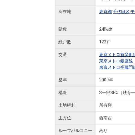
所在地
東京都
千代田区
平
階数
24階建
総戸数
122戸
交通
東京メトロ有楽町
東京メトロ銀座線
東京メトロ半蔵門
築年
2009年
構造
S一部SRC（鉄骨
土地権利
所有権
主方位
西南西
ルーフバルコニー
あり