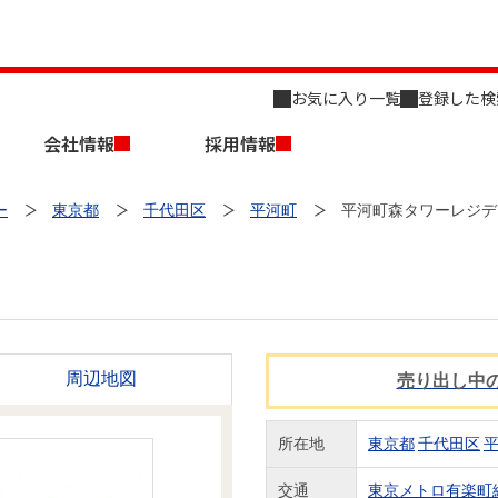
お気に入り一覧
登録した検
会社情報
採用情報
ー
東京都
千代田区
平河町
平河町森タワーレジデ
店舗のご案内（名古屋）
会社概要
キャリア採用情報
周辺地図
売り出し中
新築・中古一戸建てを探す
売却相談
組織図
所在地
東京都
千代田区
事業用物件を探す
交通
東京メトロ有楽町