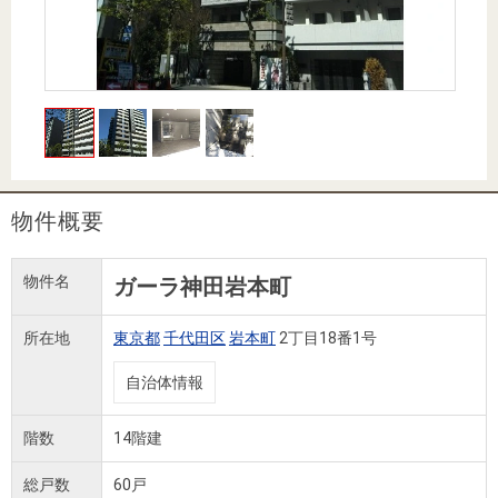
住まいと
ック）
購入ガイ
暮らしの
ド
税金の本
（電子ブ
ック）
物件概要
物件名
ガーラ神田岩本町
所在地
東京都
千代田区
岩本町
2丁目18番1号
自治体情報
階数
14階建
総戸数
60戸