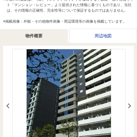
を探
ト「マンション・レビュー」より提供された情報に基づくものであり、当社
本社地
ニュース
沿革
は、その情報の正確性、完全性等について保証するものではありません。
す
売却
会員ページ
図
リリース
投
時手
事業
※掲載画像：外観・その他物件画像・周辺環境等の画像を掲載しています。
資
取り
用物
会社案内
閉じる
物件概要
用
金額
件を
周辺地図
（電子ブ
物
試算
探す
ック版）
件
を
売却向け
周辺相場
住まい1プ
探
サービス
検索
ラス（お
す
役立ちコ
ラム）
購入向け
住宅ロー
住まい1プ
住まいと
売却ガイ
サービス
ンシミュ
ラス（お
暮らしの
ド
レーショ
役立ちコ
税金の本
ン
ラム）
（電子ブ