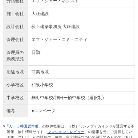
分譲会社
エフ・ジェー・ネクスト
施工会社
大旺建設
設計会社
荻上建築事務所,大旺建設
管理会社
エフ・ジェー・コミュニティ
管理員の
日勤
勤務形態
用途地域
商業地域
小学校区
和泉小学校
中学校区
麹町中学校/神田一橋中学校（選択制)
備考
●エレベータ
※「
ガーラ神田岩本町
」の物件概要は、（株）ワンノブアカインドが運営する不
動産・物件情報サイト「
マンション・レビュー
」の情報を元にご提供してい
ます。当社は、その情報の正確性、完全性等について保証するものではあり