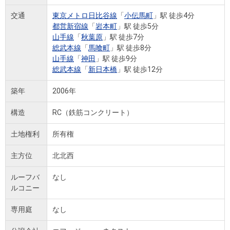
交通
東京メトロ日比谷線
「
小伝馬町
」駅 徒歩4分
都営新宿線
「
岩本町
」駅 徒歩5分
山手線
「
秋葉原
」駅 徒歩7分
総武本線
「
馬喰町
」駅 徒歩8分
山手線
「
神田
」駅 徒歩9分
総武本線
「
新日本橋
」駅 徒歩12分
築年
2006年
構造
RC（鉄筋コンクリート）
土地権利
所有権
主方位
北北西
ルーフバ
なし
ルコニー
専用庭
なし