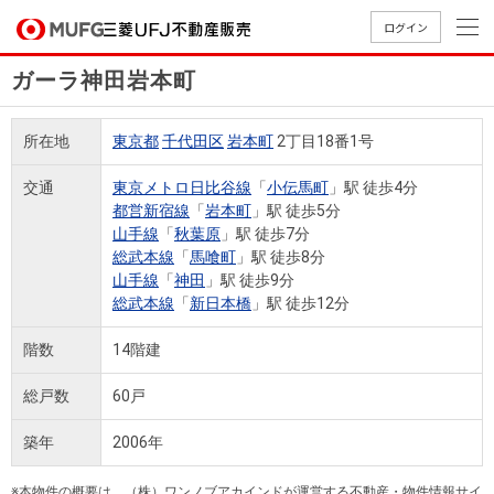
ログイン
ガーラ神田岩本町
買いたい
所在地
東京都
千代田区
岩本町
2丁目18番1号
売りたい
交通
東京メトロ日比谷線
「
小伝馬町
」駅 徒歩4分
都営新宿線
「
岩本町
」駅 徒歩5分
店舗案内
山手線
「
秋葉原
」駅 徒歩7分
買いたいTOP
売りたいTOP
店舗案内TOP
会社情報TOP
採用情報TOP
総武本線
「
馬喰町
」駅 徒歩8分
山手線
「
神田
」駅 徒歩9分
会社情報
総武本線
「
新日本橋
」駅 徒歩12分
採用情報
階数
14階建
店舗のご
ごあいさ
新卒採用
店舗のご
会社概
キャリア
店舗のご
MUFG
中古
無
新
売
A
案内（首
つ
情報
案内（名
要
採用情報
案内（関
Way
マン
料
築・
却
総戸数
60戸
都圏）
古屋）
西）
法人のお客さま
ショ
査
中古
相
経営ビジ
役員一
組織図
築年
2006年
ンを
定
一戸
談
ョン
覧
探す
建て
提携企業にお勤めの方
※本物件の概要は、（株）ワンノブアカインドが運営する不動産・物件情報サイ