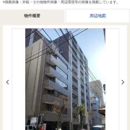
※掲載画像：外観・その他物件画像・周辺環境等の画像を掲載しています。
を探
本社地
ニュース
沿革
す
売却
会員ページ
図
リリース
物件概要
周辺地図
投
時手
事業
資
取り
用物
会社案内
閉じる
用
金額
件を
（電子ブ
物
試算
探す
ック版）
件
を
売却向け
周辺相場
住まい1プ
探
サービス
検索
ラス（お
す
役立ちコ
ラム）
購入向け
住宅ロー
住まい1プ
住まいと
売却ガイ
サービス
ンシミュ
ラス（お
暮らしの
ド
レーショ
役立ちコ
税金の本
ン
ラム）
（電子ブ