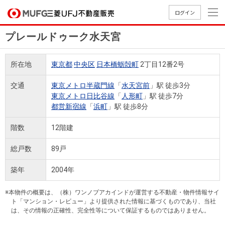
ログイン
プレールドゥーク水天宮
買いたい
所在地
東京都
中央区
日本橋蛎殻町
2丁目12番2号
売りたい
交通
東京メトロ半蔵門線
「
水天宮前
」駅 徒歩3分
東京メトロ日比谷線
「
人形町
」駅 徒歩7分
店舗案内
都営新宿線
「
浜町
」駅 徒歩8分
買いたいTOP
売りたいTOP
店舗案内TOP
会社情報TOP
採用情報TOP
階数
12階建
会社情報
総戸数
89戸
採用情報
店舗のご
ごあいさ
新卒採用
店舗のご
会社概
キャリア
店舗のご
MUFG
中古
無
新
売
A
築年
2004年
案内（首
つ
情報
案内（名
要
採用情報
案内（関
Way
マン
料
築・
却
都圏）
古屋）
西）
法人のお客さま
ショ
査
中古
相
※本物件の概要は、（株）ワンノブアカインドが運営する不動産・物件情報サイ
経営ビジ
役員一
組織図
ト「マンション・レビュー」より提供された情報に基づくものであり、当社
ンを
定
一戸
談
は、その情報の正確性、完全性等について保証するものではありません。
ョン
覧
探す
建て
提携企業にお勤めの方