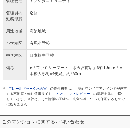
管理会社
キノシタコミュニティ
管理員の
巡回
勤務形態
用途地域
商業地域
小学校区
有馬小学校
中学校区
日本橋中学校
備考
●「ファミリーマート 水天宮前店」約110m ●「日
本橋人形町郵便局」約260m
※「
プレールドゥーク水天宮
」の物件概要は、（株）ワンノブアカインドが運営
する不動産・物件情報サイト「
マンション・レビュー
」の情報を元にご提供
しています。当社は、その情報の正確性、完全性等について保証するもので
はありません。
このマンションに関するお問い合わせ