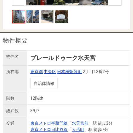
住まいと
ック）
購入ガイ
暮らしの
ド
税金の本
（電子ブ
ック）
物件概要
物件名
プレールドゥーク水天宮
所在地
東京都
中央区
日本橋蛎殻町
2丁目12番2号
自治体情報
階数
12階建
総戸数
89戸
交通
東京メトロ半蔵門線
「
水天宮前
」駅 徒歩3分
東京メトロ日比谷線
「
人形町
」駅 徒歩7分