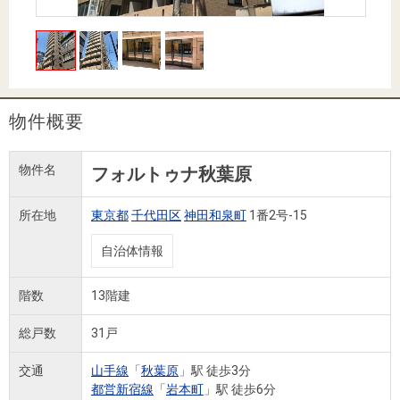
住まいと
ック）
購入ガイ
暮らしの
ド
税金の本
（電子ブ
ック）
物件概要
物件名
フォルトゥナ秋葉原
所在地
東京都
千代田区
神田和泉町
1番2号-15
自治体情報
階数
13階建
総戸数
31戸
交通
山手線
「
秋葉原
」駅 徒歩3分
都営新宿線
「
岩本町
」駅 徒歩6分