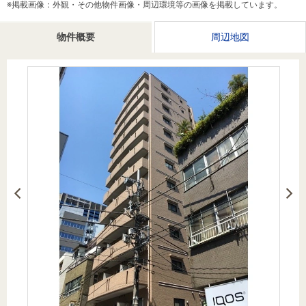
※掲載画像：外観・その他物件画像・周辺環境等の画像を掲載しています。
を探
本社地
ニュース
沿革
す
売却
会員ページ
図
リリース
物件概要
周辺地図
投
時手
事業
資
取り
用物
会社案内
閉じる
用
金額
件を
（電子ブ
物
試算
探す
ック版）
件
を
売却向け
周辺相場
住まい1プ
探
サービス
検索
ラス（お
す
役立ちコ
ラム）
購入向け
住宅ロー
住まい1プ
住まいと
売却ガイ
サービス
ンシミュ
ラス（お
暮らしの
ド
レーショ
役立ちコ
税金の本
ン
ラム）
（電子ブ