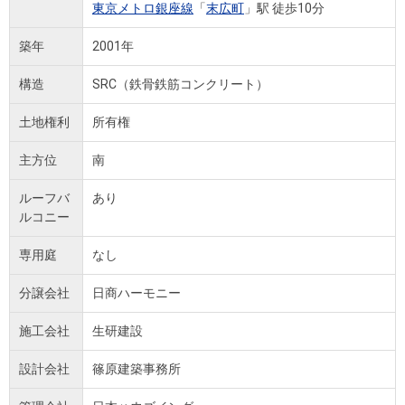
東京メトロ銀座線
「
末広町
」駅 徒歩10分
築年
2001年
構造
SRC（鉄骨鉄筋コンクリート）
土地権利
所有権
主方位
南
ルーフバ
あり
ルコニー
専用庭
なし
分譲会社
日商ハーモニー
施工会社
生研建設
設計会社
篠原建築事務所