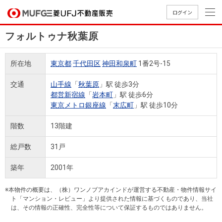
ログイン
フォルトゥナ秋葉原
買いたい
所在地
東京都
千代田区
神田和泉町
1番2号-15
売りたい
交通
山手線
「
秋葉原
」駅 徒歩3分
都営新宿線
「
岩本町
」駅 徒歩6分
店舗案内
東京メトロ銀座線
「
末広町
」駅 徒歩10分
買いたいTOP
売りたいTOP
店舗案内TOP
会社情報TOP
採用情報TOP
階数
13階建
会社情報
総戸数
31戸
採用情報
店舗のご
ごあいさ
新卒採用
店舗のご
会社概
キャリア
店舗のご
MUFG
中古
無
新
売
A
築年
2001年
案内（首
つ
情報
案内（名
要
採用情報
案内（関
Way
マン
料
築・
却
都圏）
古屋）
西）
法人のお客さま
ショ
査
中古
相
※本物件の概要は、（株）ワンノブアカインドが運営する不動産・物件情報サイ
経営ビジ
役員一
組織図
ト「マンション・レビュー」より提供された情報に基づくものであり、当社
ンを
定
一戸
談
は、その情報の正確性、完全性等について保証するものではありません。
ョン
覧
探す
建て
提携企業にお勤めの方