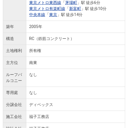
東京メトロ東西線
「
茅場町
」駅 徒歩6分
東京メトロ有楽町線
「
新富町
」駅 徒歩10分
中央本線
「
東京
」駅 徒歩14分
築年
2005年
構造
RC（鉄筋コンクリート）
土地権利
所有権
主方位
南東
ルーフバ
なし
ルコニー
専用庭
なし
分譲会社
ディベックス
施工会社
福子工務店