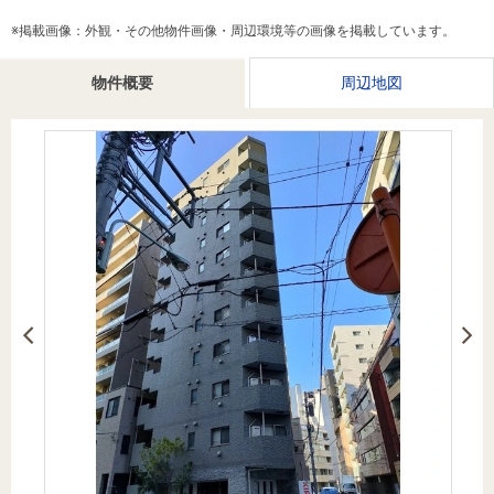
を探
本社地
ニュース
沿革
※掲載画像：外観・その他物件画像・周辺環境等の画像を掲載しています。
す
売却
会員ページ
図
リリース
投
時手
事業
物件概要
周辺地図
資
取り
用物
会社案内
閉じる
用
金額
件を
（電子ブ
物
試算
探す
ック版）
件
を
売却向け
周辺相場
住まい1プ
探
サービス
検索
ラス（お
す
役立ちコ
ラム）
購入向け
住宅ロー
住まい1プ
住まいと
売却ガイ
サービス
ンシミュ
ラス（お
暮らしの
ド
レーショ
役立ちコ
税金の本
ン
ラム）
（電子ブ