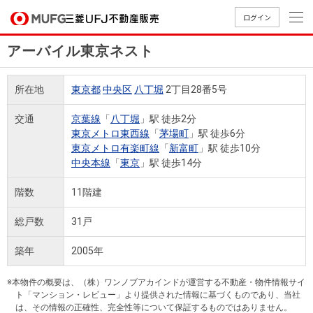
ログイン
アーバイル東京ネスト
買いたい
所在地
東京都
中央区
八丁堀
2丁目28番5号
売りたい
交通
京葉線
「
八丁堀
」駅 徒歩2分
東京メトロ東西線
「
茅場町
」駅 徒歩6分
店舗案内
東京メトロ有楽町線
「
新富町
」駅 徒歩10分
買いたいTOP
売りたいTOP
店舗案内TOP
会社情報TOP
採用情報TOP
中央本線
「
東京
」駅 徒歩14分
会社情報
階数
11階建
採用情報
総戸数
31戸
店舗のご
ごあいさ
新卒採用
店舗のご
会社概
キャリア
店舗のご
MUFG
中古
無
新
売
A
案内（首
つ
情報
案内（名
要
採用情報
案内（関
Way
マン
料
築・
却
築年
2005年
都圏）
古屋）
西）
法人のお客さま
ショ
査
中古
相
経営ビジ
役員一
組織図
ンを
定
一戸
談
※本物件の概要は、（株）ワンノブアカインドが運営する不動産・物件情報サイ
ョン
覧
ト「マンション・レビュー」より提供された情報に基づくものであり、当社
探す
建て
提携企業にお勤めの方
は、その情報の正確性、完全性等について保証するものではありません。