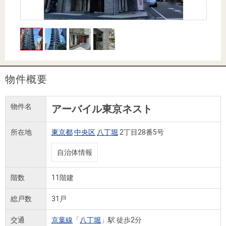
住まいと
ック）
購入ガイ
暮らしの
ド
税金の本
（電子ブ
ック）
物件概要
物件名
アーバイル東京ネスト
所在地
東京都
中央区
八丁堀
2丁目28番5号
自治体情報
階数
11階建
総戸数
31戸
交通
京葉線
「
八丁堀
」駅 徒歩2分