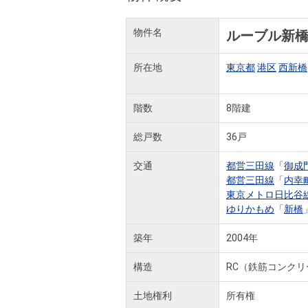
物件名
ルーブル新
所在地
東京都
港区
西新橋
階数
8階建
総戸数
36戸
交通
都営三田線
「
御成
都営三田線
「
内幸
東京メトロ日比谷
ゆりかもめ
「
新橋
築年
2004年
構造
RC（鉄筋コンクリ
土地権利
所有権