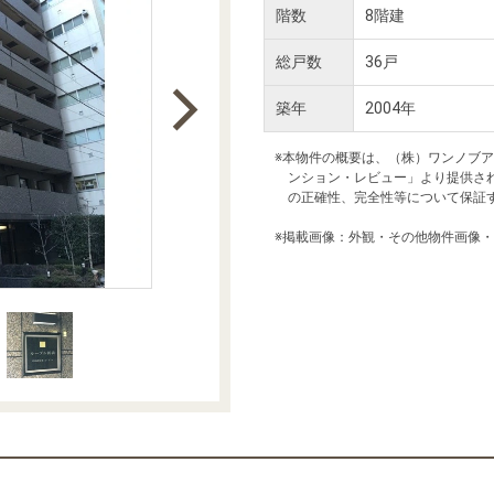
本社地図
階数
8階建
総戸数
36戸
住宅ローンシミュレーション
周辺相場検索
築年
2004年
購入ガイド
売却ガイド
※本物件の概要は、（株）ワンノブ
ンション・レビュー」より提供さ
の正確性、完全性等について保証
※掲載画像：外観・その他物件画像