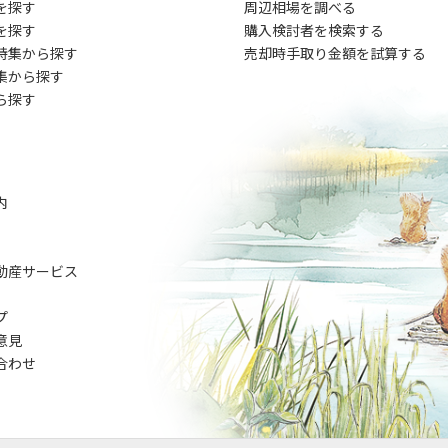
を探す
周辺相場を調べる
を探す
購入検討者を検索する
特集から探す
売却時手取り金額を試算する
集から探す
ら探す
内
動産サービス
プ
意見
合わせ