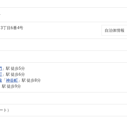
橋
3丁目6番4号
自治体情報
門
」駅 徒歩5分
町
」駅 徒歩6分
線
「
神谷町
」駅 徒歩8分
」駅 徒歩9分
ート）