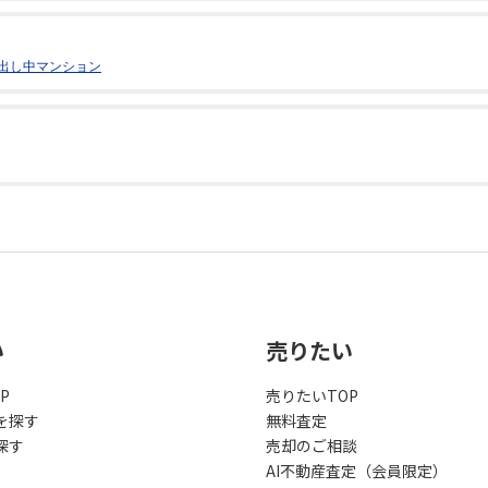
出し中マンション
い
売りたい
P
売りたいTOP
を探す
無料査定
探す
売却のご相談
AI不動産査定（会員限定）