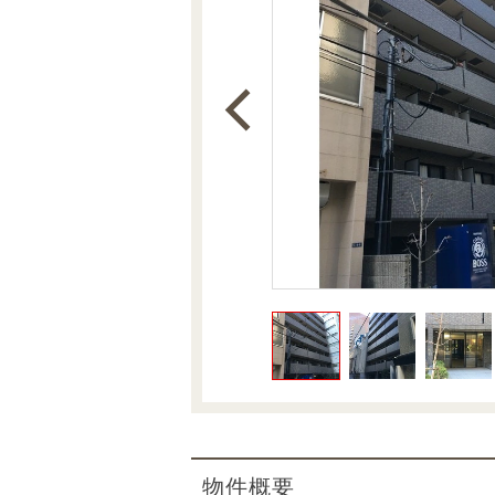
沿革
会員ページ
会社案内（電子ブック版）
購入向けサービス
売却向けサービス
住まいと暮らしの税金の本（電子ブック）
住まいと暮らしの税金の本（電子ブック）
物件概要