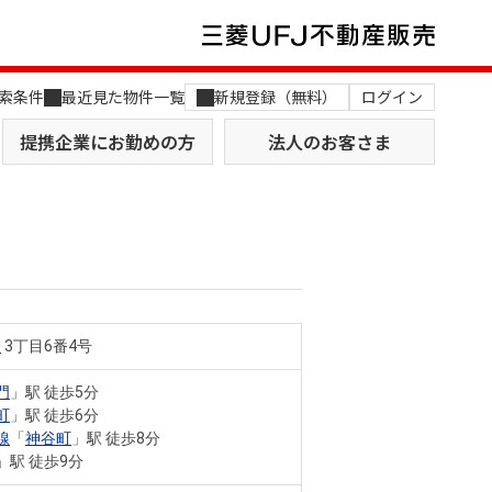
索条件
最近見た物件一覧
新規登録（無料）
ログイン
提携企業にお勤めの方
法人のお客さま
橋
3丁目6番4号
店舗のご案内（関西）
MUFG Way
土地を探す
AI不動産査定
門
」駅 徒歩5分
町
」駅 徒歩6分
役員一覧
線
「
神谷町
」駅 徒歩8分
」駅 徒歩9分
おすすめ物件から探す