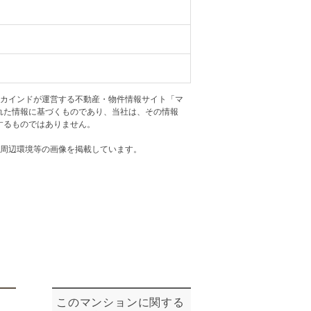
ニュースリリース
住まい1プラス（お役立ちコラム）
住まい1プラス（お役立ちコラム）
閉じる
アカインドが運営する不動産・物件情報サイト「マ
れた情報に基づくものであり、当社は、その情報
するものではありません。
・周辺環境等の画像を掲載しています。
このマンションに関する