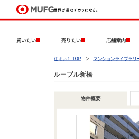
買いたい
買いたい
売りたい
店舗案内
売りたい
住まい１ TOP
マンションライブラリ
店舗案内
買いたいTOP
売りたいTOP
店舗案内TOP
会社情報TOP
採用情報TOP
ルーブル新橋
会社情報
採用情報
物件概要
店舗のご案内（首都圏）
ごあいさつ
新卒採用情報
中古マンションを探す
無料査定
法人のお客さま
経営ビジョン
投資用物件を探す
売却時手取り金額試算
提携企業にお勤めの方