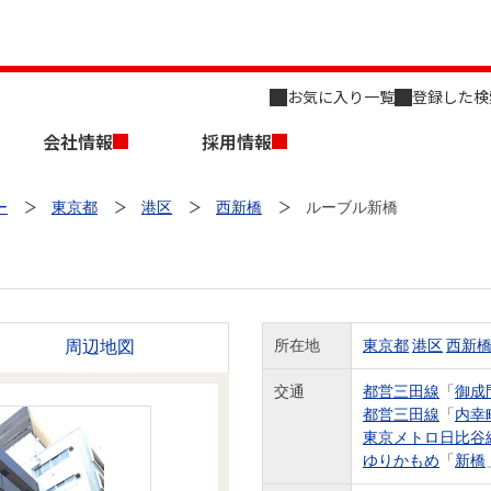
お気に入り一覧
登録した検
会社情報
採用情報
ー
東京都
港区
西新橋
ルーブル新橋
周辺地図
所在地
東京都
港区
西新
店舗のご案内（名古屋）
会社概要
キャリア採用情報
新築・中古一戸建てを探す
売却相談
交通
都営三田線
「
御成
都営三田線
「
内幸
組織図
東京メトロ日比谷
ゆりかもめ
「
新橋
事業用物件を探す