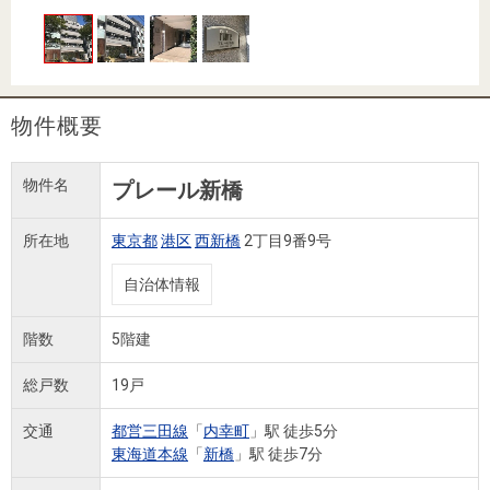
住まいと
ック）
購入ガイ
暮らしの
ド
税金の本
（電子ブ
ック）
物件概要
物件名
プレール新橋
所在地
東京都
港区
西新橋
2丁目9番9号
自治体情報
階数
5階建
総戸数
19戸
交通
都営三田線
「
内幸町
」駅 徒歩5分
東海道本線
「
新橋
」駅 徒歩7分