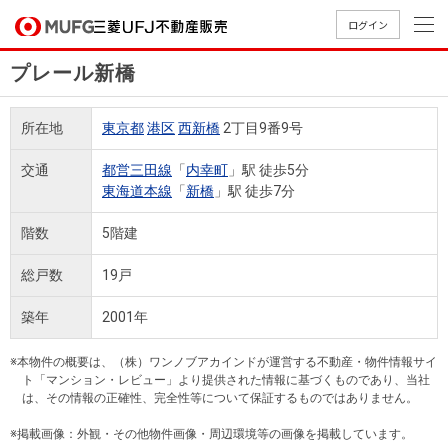
ログイン
プレール新橋
買いたい
所在地
東京都
港区
西新橋
2丁目9番9号
売りたい
交通
都営三田線
「
内幸町
」駅 徒歩5分
東海道本線
「
新橋
」駅 徒歩7分
店舗案内
買いたいTOP
売りたいTOP
店舗案内TOP
会社情報TOP
採用情報TOP
階数
5階建
会社情報
総戸数
19戸
採用情報
築年
2001年
店舗のご
ごあいさ
新卒採用
店舗のご
会社概
キャリア
店舗のご
MUFG
中古
無
新
売
A
案内（首
つ
情報
案内（名
要
採用情報
案内（関
Way
マン
料
築・
却
※本物件の概要は、（株）ワンノブアカインドが運営する不動産・物件情報サイ
都圏）
古屋）
西）
法人のお客さま
ショ
査
中古
相
ト「マンション・レビュー」より提供された情報に基づくものであり、当社
経営ビジ
役員一
は、その情報の正確性、完全性等について保証するものではありません。
組織図
ンを
定
一戸
談
ョン
覧
探す
建て
※掲載画像：外観・その他物件画像・周辺環境等の画像を掲載しています。
提携企業にお勤めの方