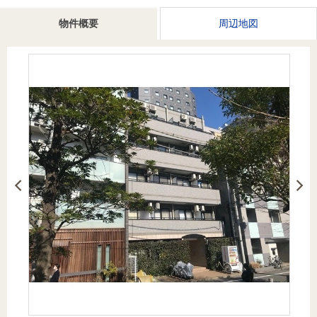
を探
本社地
ニュース
沿革
物件概要
周辺地図
す
売却
会員ページ
図
リリース
投
時手
事業
資
取り
用物
会社案内
閉じる
用
金額
件を
（電子ブ
物
試算
探す
ック版）
件
を
売却向け
周辺相場
住まい1プ
探
サービス
検索
ラス（お
す
役立ちコ
ラム）
購入向け
住宅ロー
住まい1プ
住まいと
売却ガイ
サービス
ンシミュ
ラス（お
暮らしの
ド
レーショ
役立ちコ
税金の本
ン
ラム）
（電子ブ