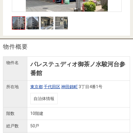
住まいと
ック）
購入ガイ
暮らしの
ド
税金の本
（電子ブ
ック）
物件概要
物件名
パレステュディオ御茶ノ水駿河台参
番館
所在地
東京都
千代田区
神田錦町
3丁目4番1号
自治体情報
階数
10階建
総戸数
50戸