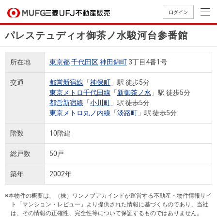
ログイン
パレステュディオ御茶ノ水駿河台参番館
買いたい
所在地
東京都
千代田区
神田錦町
3丁目4番1号
売りたい
交通
都営新宿線
「
神保町
」駅 徒歩5分
東京メトロ千代田線
「
新御茶ノ水
」駅 徒歩5分
店舗案内
都営新宿線
「
小川町
」駅 徒歩5分
買いたいTOP
売りたいTOP
店舗案内TOP
会社情報TOP
採用情報TOP
東京メトロ丸ノ内線
「
淡路町
」駅 徒歩5分
会社情報
階数
10階建
採用情報
総戸数
50戸
店舗のご
ごあいさ
新卒採用
店舗のご
会社概
キャリア
店舗のご
MUFG
中古
無
新
売
A
案内（首
つ
情報
案内（名
要
採用情報
案内（関
Way
マン
料
築・
却
築年
2002年
都圏）
古屋）
西）
法人のお客さま
ショ
査
中古
相
経営ビジ
役員一
組織図
ンを
定
一戸
談
※本物件の概要は、（株）ワンノブアカインドが運営する不動産・物件情報サイ
ョン
覧
ト「マンション・レビュー」より提供された情報に基づくものであり、当社
探す
建て
提携企業にお勤めの方
は、その情報の正確性、完全性等について保証するものではありません。