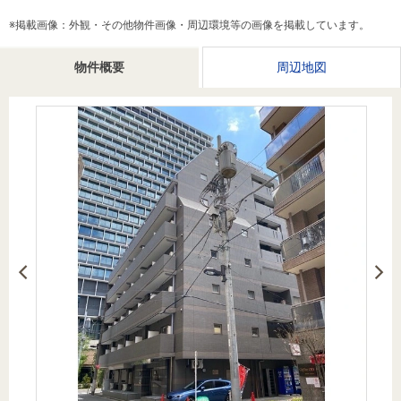
を探
本社地
ニュース
沿革
※掲載画像：外観・その他物件画像・周辺環境等の画像を掲載しています。
す
売却
会員ページ
図
リリース
投
時手
事業
物件概要
周辺地図
資
取り
用物
会社案内
閉じる
用
金額
件を
（電子ブ
物
試算
探す
ック版）
件
を
売却向け
周辺相場
住まい1プ
探
サービス
検索
ラス（お
す
役立ちコ
ラム）
購入向け
住宅ロー
住まい1プ
住まいと
売却ガイ
サービス
ンシミュ
ラス（お
暮らしの
ド
レーショ
役立ちコ
税金の本
ン
ラム）
（電子ブ