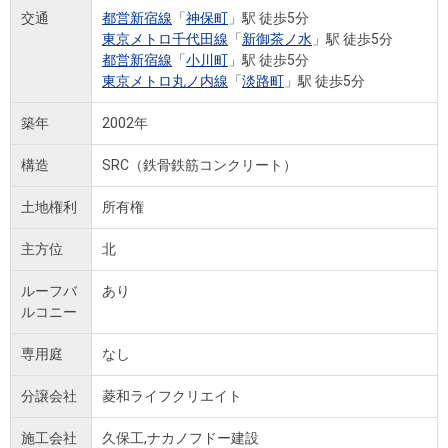
交通
都営新宿線
「
神保町
」駅 徒歩5分
東京メトロ千代田線
「
新御茶ノ水
」駅 徒歩5分
都営新宿線
「
小川町
」駅 徒歩5分
東京メトロ丸ノ内線
「
淡路町
」駅 徒歩5分
築年
2002年
構造
SRC（鉄骨鉄筋コンクリート）
土地権利
所有権
主方位
北
ルーフバ
あり
ルコニー
専用庭
なし
分譲会社
菱和ライフクリエイト
施工会社
久保工,ナカノフドー建設