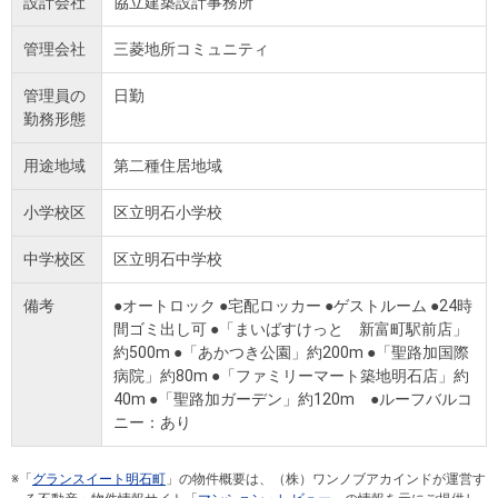
設計会社
協立建築設計事務所
管理会社
三菱地所コミュニティ
管理員の
日勤
勤務形態
用途地域
第二種住居地域
小学校区
区立明石小学校
中学校区
区立明石中学校
備考
●オートロック ●宅配ロッカー ●ゲストルーム ●24時
間ゴミ出し可 ●「まいばすけっと 新富町駅前店」
約500m ●「あかつき公園」約200m ●「聖路加国際
病院」約80m ●「ファミリーマート築地明石店」約
40m ●「聖路加ガーデン」約120m ●ルーフバルコ
ニー：あり
※「
グランスイート明石町
」の物件概要は、（株）ワンノブアカインドが運営す