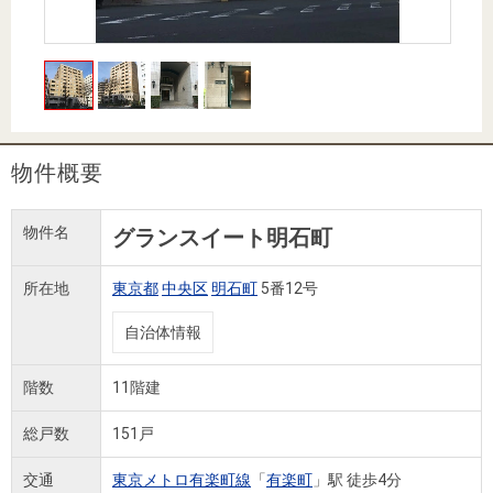
住まいと
ック）
購入ガイ
暮らしの
ド
税金の本
（電子ブ
ック）
物件概要
物件名
グランスイート明石町
所在地
東京都
中央区
明石町
5番12号
自治体情報
階数
11階建
総戸数
151戸
交通
東京メトロ有楽町線
「
有楽町
」駅 徒歩4分