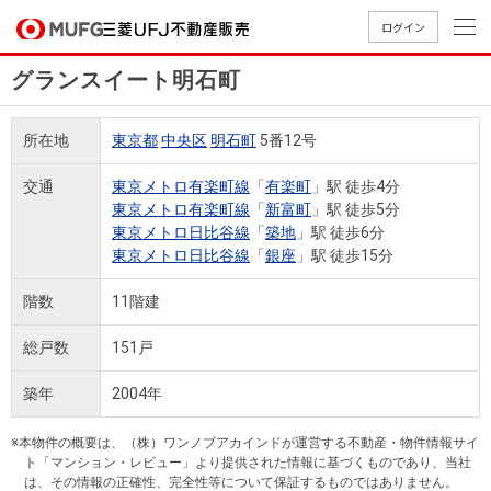
ログイン
グランスイート明石町
買いたい
所在地
東京都
中央区
明石町
5番12号
売りたい
交通
東京メトロ有楽町線
「
有楽町
」駅 徒歩4分
東京メトロ有楽町線
「
新富町
」駅 徒歩5分
店舗案内
東京メトロ日比谷線
「
築地
」駅 徒歩6分
買いたいTOP
売りたいTOP
店舗案内TOP
会社情報TOP
採用情報TOP
東京メトロ日比谷線
「
銀座
」駅 徒歩15分
会社情報
階数
11階建
採用情報
総戸数
151戸
店舗のご
ごあいさ
新卒採用
店舗のご
会社概
キャリア
店舗のご
MUFG
中古
無
新
売
A
案内（首
つ
情報
案内（名
要
採用情報
案内（関
Way
マン
料
築・
却
築年
2004年
都圏）
古屋）
西）
法人のお客さま
ショ
査
中古
相
経営ビジ
役員一
組織図
ンを
定
一戸
談
※本物件の概要は、（株）ワンノブアカインドが運営する不動産・物件情報サイ
ョン
覧
ト「マンション・レビュー」より提供された情報に基づくものであり、当社
探す
建て
提携企業にお勤めの方
は、その情報の正確性、完全性等について保証するものではありません。