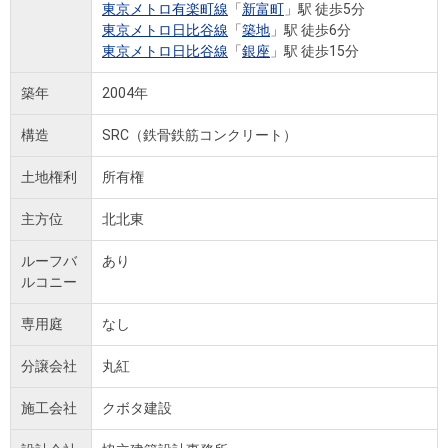
東京メトロ有楽町線
「
新富町
」駅 徒歩5分
東京メトロ日比谷線
「
築地
」駅 徒歩6分
東京メトロ日比谷線
「
銀座
」駅 徒歩15分
築年
2004年
構造
SRC（鉄骨鉄筋コンクリート）
土地権利
所有権
主方位
北北東
ルーフバ
あり
ルコニー
専用庭
なし
分譲会社
丸紅
施工会社
クボタ建設