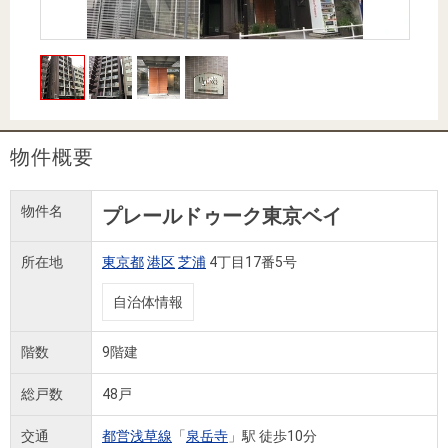
住まいと
ック）
購入ガイ
暮らしの
ド
税金の本
（電子ブ
ック）
物件概要
物件名
プレールドゥーク東京ベイ
所在地
東京都
港区
芝浦
4丁目17番5号
自治体情報
階数
9階建
総戸数
48戸
交通
都営浅草線
「
泉岳寺
」駅 徒歩10分