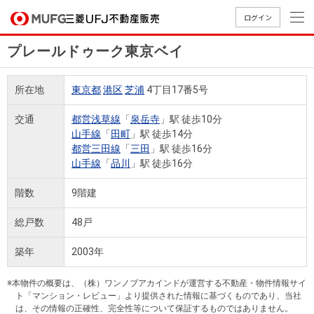
ログイン
プレールドゥーク東京ベイ
買いたい
所在地
東京都
港区
芝浦
4丁目17番5号
売りたい
交通
都営浅草線
「
泉岳寺
」駅 徒歩10分
山手線
「
田町
」駅 徒歩14分
店舗案内
都営三田線
「
三田
」駅 徒歩16分
買いたいTOP
売りたいTOP
店舗案内TOP
会社情報TOP
採用情報TOP
山手線
「
品川
」駅 徒歩16分
会社情報
階数
9階建
採用情報
総戸数
48戸
店舗のご
ごあいさ
新卒採用
店舗のご
会社概
キャリア
店舗のご
MUFG
中古
無
新
売
A
案内（首
つ
情報
案内（名
要
採用情報
案内（関
Way
マン
料
築・
却
築年
2003年
都圏）
古屋）
西）
法人のお客さま
ショ
査
中古
相
経営ビジ
役員一
組織図
ンを
定
一戸
談
※本物件の概要は、（株）ワンノブアカインドが運営する不動産・物件情報サイ
ョン
覧
ト「マンション・レビュー」より提供された情報に基づくものであり、当社
探す
建て
提携企業にお勤めの方
は、その情報の正確性、完全性等について保証するものではありません。