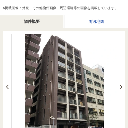
を探
本社地
ニュース
沿革
※掲載画像：外観・その他物件画像・周辺環境等の画像を掲載しています。
す
売却
会員ページ
図
リリース
投
時手
事業
物件概要
周辺地図
資
取り
用物
会社案内
閉じる
用
金額
件を
（電子ブ
物
試算
探す
ック版）
件
を
売却向け
周辺相場
住まい1プ
探
サービス
検索
ラス（お
す
役立ちコ
ラム）
購入向け
住宅ロー
住まい1プ
住まいと
売却ガイ
サービス
ンシミュ
ラス（お
暮らしの
ド
レーショ
役立ちコ
税金の本
ン
ラム）
（電子ブ