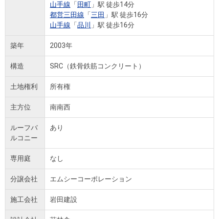
山手線
「
田町
」駅 徒歩14分
都営三田線
「
三田
」駅 徒歩16分
山手線
「
品川
」駅 徒歩16分
築年
2003年
構造
SRC（鉄骨鉄筋コンクリート）
土地権利
所有権
主方位
南南西
ルーフバ
あり
ルコニー
専用庭
なし
分譲会社
エムシーコーポレーション
施工会社
岩田建設