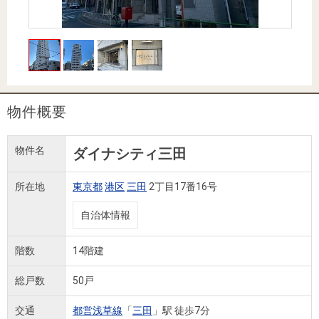
住まいと
ック）
購入ガイ
暮らしの
ド
税金の本
（電子ブ
ック）
物件概要
物件名
ダイナシティ三田
所在地
東京都
港区
三田
2丁目17番16号
自治体情報
階数
14階建
総戸数
50戸
交通
都営浅草線
「
三田
」駅 徒歩7分