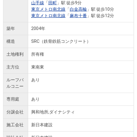
山手線
「
田町
」駅 徒歩9分
東京メトロ南北線
「
白金高輪
」駅 徒歩10分
東京メトロ南北線
「
麻布十番
」駅 徒歩12分
築年
2004年
構造
SRC（鉄骨鉄筋コンクリート）
土地権利
所有権
主方位
東南東
ルーフバ
あり
ルコニー
専用庭
あり
分譲会社
興和地所,ダイナシティ
施工会社
新日本建設