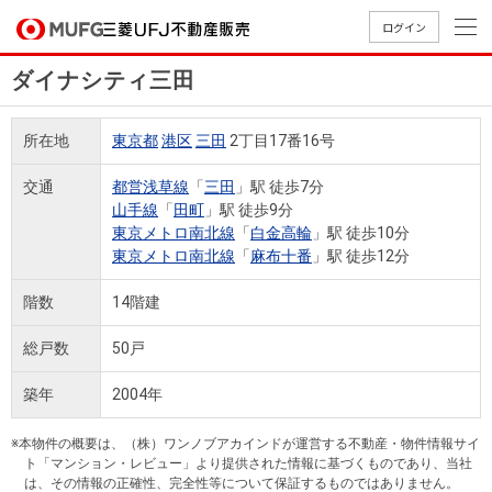
ログイン
ダイナシティ三田
買いたい
所在地
東京都
港区
三田
2丁目17番16号
売りたい
交通
都営浅草線
「
三田
」駅 徒歩7分
山手線
「
田町
」駅 徒歩9分
店舗案内
東京メトロ南北線
「
白金高輪
」駅 徒歩10分
買いたいTOP
売りたいTOP
店舗案内TOP
会社情報TOP
採用情報TOP
東京メトロ南北線
「
麻布十番
」駅 徒歩12分
会社情報
階数
14階建
採用情報
総戸数
50戸
店舗のご
ごあいさ
新卒採用
店舗のご
会社概
キャリア
店舗のご
MUFG
中古
無
新
売
A
案内（首
つ
情報
案内（名
要
採用情報
案内（関
Way
マン
料
築・
却
築年
2004年
都圏）
古屋）
西）
法人のお客さま
ショ
査
中古
相
経営ビジ
役員一
組織図
ンを
定
一戸
談
※本物件の概要は、（株）ワンノブアカインドが運営する不動産・物件情報サイ
ョン
覧
ト「マンション・レビュー」より提供された情報に基づくものであり、当社
探す
建て
提携企業にお勤めの方
は、その情報の正確性、完全性等について保証するものではありません。