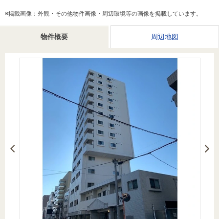
を探
本社地
ニュース
沿革
※掲載画像：外観・その他物件画像・周辺環境等の画像を掲載しています。
す
売却
会員ページ
図
リリース
投
時手
事業
物件概要
周辺地図
資
取り
用物
会社案内
閉じる
用
金額
件を
（電子ブ
物
試算
探す
ック版）
件
を
売却向け
周辺相場
住まい1プ
探
サービス
検索
ラス（お
す
役立ちコ
ラム）
購入向け
住宅ロー
住まい1プ
住まいと
売却ガイ
サービス
ンシミュ
ラス（お
暮らしの
ド
レーショ
役立ちコ
税金の本
ン
ラム）
（電子ブ