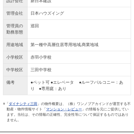
設計会社
新日本建設
管理会社
日本ハウズイング
管理員の
巡回
勤務形態
用途地域
第一種中高層住居専用地域,商業地域
小学校区
赤羽小学校
中学校区
三田中学校
備考
●ペット可 ●エレベータ ●ルーフバルコニー：あ
り ●専用庭：あり
※「
ダイナシティ三田
」の物件概要は、（株）ワンノブアカインドが運営する不
動産・物件情報サイト「
マンション・レビュー
」の情報を元にご提供してい
ます。当社は、その情報の正確性、完全性等について保証するものではあり
ません。