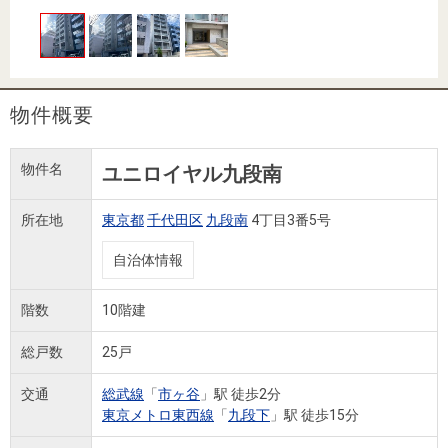
住まいと
ック）
購入ガイ
暮らしの
ド
税金の本
（電子ブ
ック）
物件概要
物件名
ユニロイヤル九段南
所在地
東京都
千代田区
九段南
4丁目3番5号
自治体情報
階数
10階建
総戸数
25戸
交通
総武線
「
市ヶ谷
」駅 徒歩2分
東京メトロ東西線
「
九段下
」駅 徒歩15分