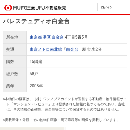
ログイン
パレステュディオ白金台
買いたい
所在地
東京都
港区
白金台
4丁目5番5号
売りたい
交通
東京メトロ南北線
「
白金台
」駅 徒歩2分
店舗案内
階数
15階建
買いたいTOP
売りたいTOP
店舗案内TOP
会社情報TOP
採用情報TOP
総戸数
58戸
会社情報
築年
2005年
採用情報
店舗のご
ごあいさ
新卒採用
店舗のご
会社概
キャリア
店舗のご
MUFG
中古
無
新
売
A
※本物件の概要は、（株）ワンノブアカインドが運営する不動産・物件情報サイ
案内（首
つ
情報
案内（名
要
採用情報
案内（関
Way
マン
料
築・
却
ト「マンション・レビュー」より提供された情報に基づくものであり、当社
都圏）
古屋）
西）
法人のお客さま
ショ
査
中古
相
は、その情報の正確性、完全性等について保証するものではありません。
経営ビジ
役員一
組織図
ンを
定
一戸
談
※掲載画像：外観・その他物件画像・周辺環境等の画像を掲載しています。
ョン
覧
探す
建て
提携企業にお勤めの方