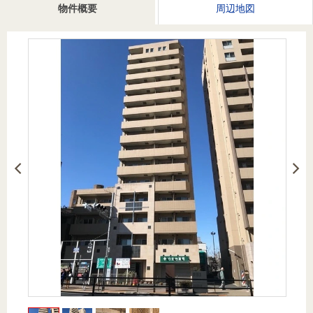
を探
物件概要
周辺地図
本社地
ニュース
沿革
す
売却
会員ページ
図
リリース
投
時手
事業
資
取り
用物
会社案内
閉じる
用
金額
件を
（電子ブ
物
試算
探す
ック版）
件
を
売却向け
周辺相場
住まい1プ
探
サービス
検索
ラス（お
す
役立ちコ
ラム）
購入向け
住宅ロー
住まい1プ
住まいと
売却ガイ
サービス
ンシミュ
ラス（お
暮らしの
ド
レーショ
役立ちコ
税金の本
ン
ラム）
（電子ブ