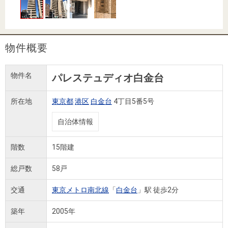
住まいと
ック）
購入ガイ
暮らしの
ド
税金の本
（電子ブ
物件概要
ック）
物件名
パレステュディオ白金台
所在地
東京都
港区
白金台
4丁目5番5号
自治体情報
階数
15階建
総戸数
58戸
交通
東京メトロ南北線
「
白金台
」駅 徒歩2分
築年
2005年