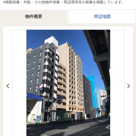
※掲載画像：外観・その他物件画像・周辺環境等の画像を掲載しています。
を探
本社地
ニュース
沿革
す
売却
会員ページ
図
リリース
物件概要
周辺地図
投
時手
事業
資
取り
用物
会社案内
閉じる
用
金額
件を
（電子ブ
物
試算
探す
ック版）
件
を
売却向け
周辺相場
住まい1プ
探
サービス
検索
ラス（お
す
役立ちコ
ラム）
購入向け
住宅ロー
住まい1プ
住まいと
売却ガイ
サービス
ンシミュ
ラス（お
暮らしの
ド
レーショ
役立ちコ
税金の本
ン
ラム）
（電子ブ