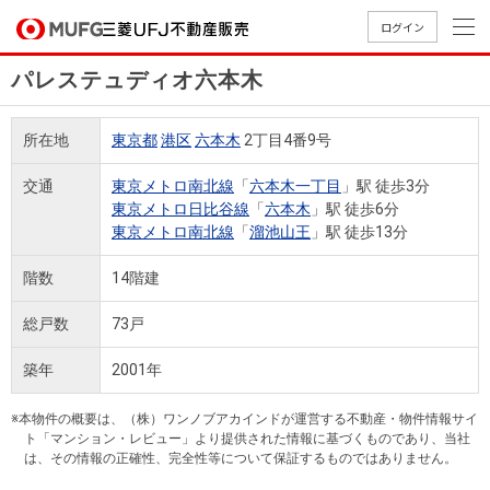
ログイン
パレステュディオ六本木
買いたい
所在地
東京都
港区
六本木
2丁目4番9号
売りたい
交通
東京メトロ南北線
「
六本木一丁目
」駅 徒歩3分
東京メトロ日比谷線
「
六本木
」駅 徒歩6分
店舗案内
東京メトロ南北線
「
溜池山王
」駅 徒歩13分
買いたいTOP
売りたいTOP
店舗案内TOP
会社情報TOP
採用情報TOP
階数
14階建
会社情報
総戸数
73戸
採用情報
店舗のご
ごあいさ
新卒採用
店舗のご
会社概
キャリア
店舗のご
MUFG
中古
無
新
売
A
築年
2001年
案内（首
つ
情報
案内（名
要
採用情報
案内（関
Way
マン
料
築・
却
都圏）
古屋）
西）
法人のお客さま
ショ
査
中古
相
※本物件の概要は、（株）ワンノブアカインドが運営する不動産・物件情報サイ
経営ビジ
役員一
組織図
ト「マンション・レビュー」より提供された情報に基づくものであり、当社
ンを
定
一戸
談
は、その情報の正確性、完全性等について保証するものではありません。
ョン
覧
探す
建て
提携企業にお勤めの方