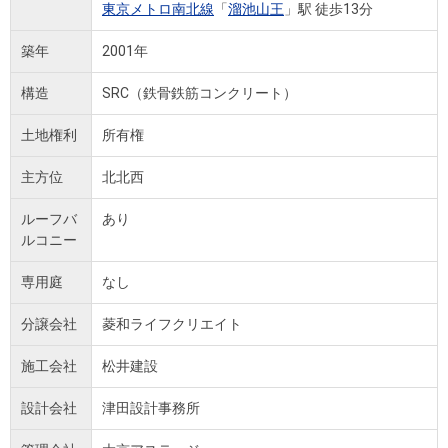
東京メトロ南北線
「
溜池山王
」駅 徒歩13分
築年
2001年
構造
SRC（鉄骨鉄筋コンクリート）
土地権利
所有権
主方位
北北西
ルーフバ
あり
ルコニー
専用庭
なし
分譲会社
菱和ライフクリエイト
施工会社
松井建設
設計会社
津田設計事務所