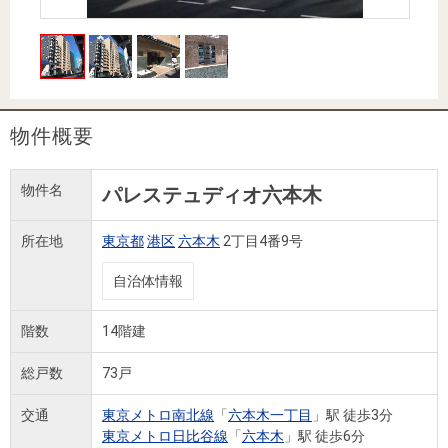
住まいと
ック）
購入ガイ
暮らしの
ド
税金の本
（電子ブ
ック）
物件概要
物件名
パレステュディオ六本木
所在地
東京都
港区
六本木
2丁目4番9号
自治体情報
階数
14階建
総戸数
73戸
交通
東京メトロ南北線
「
六本木一丁目
」駅 徒歩3分
東京メトロ日比谷線
「
六本木
」駅 徒歩6分