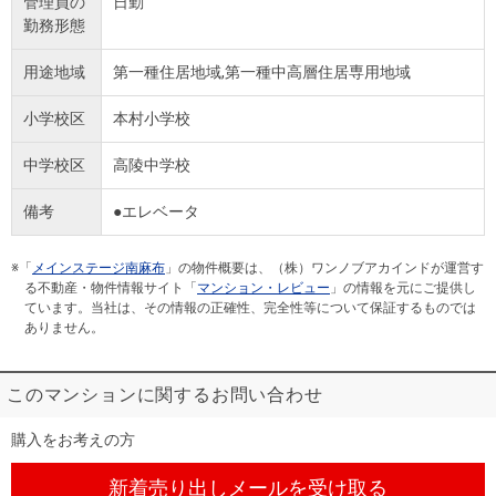
管理員の
日勤
勤務形態
用途地域
第一種住居地域,第一種中高層住居専用地域
小学校区
本村小学校
中学校区
高陵中学校
備考
●エレベータ
※「
メインステージ南麻布
」の物件概要は、（株）ワンノブアカインドが運営す
る不動産・物件情報サイト「
マンション・レビュー
」の情報を元にご提供し
ています。当社は、その情報の正確性、完全性等について保証するものでは
ありません。
このマンションに関するお問い合わせ
購入をお考えの方
新着売り出しメール
を受け取る