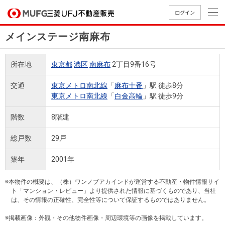
ログイン
メインステージ南麻布
買いたい
所在地
東京都
港区
南麻布
2丁目9番16号
売りたい
交通
東京メトロ南北線
「
麻布十番
」駅 徒歩8分
東京メトロ南北線
「
白金高輪
」駅 徒歩9分
店舗案内
買いたいTOP
売りたいTOP
店舗案内TOP
会社情報TOP
採用情報TOP
階数
8階建
会社情報
総戸数
29戸
採用情報
築年
2001年
店舗のご
ごあいさ
新卒採用
店舗のご
会社概
キャリア
店舗のご
MUFG
中古
無
新
売
A
案内（首
つ
情報
案内（名
要
採用情報
案内（関
Way
マン
料
築・
却
※本物件の概要は、（株）ワンノブアカインドが運営する不動産・物件情報サイ
都圏）
古屋）
西）
法人のお客さま
ショ
査
中古
相
ト「マンション・レビュー」より提供された情報に基づくものであり、当社
経営ビジ
役員一
は、その情報の正確性、完全性等について保証するものではありません。
組織図
ンを
定
一戸
談
ョン
覧
探す
建て
※掲載画像：外観・その他物件画像・周辺環境等の画像を掲載しています。
提携企業にお勤めの方