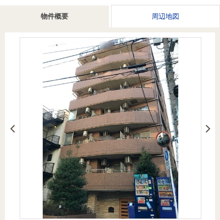
を探
本社地
ニュース
沿革
物件概要
周辺地図
す
売却
会員ページ
図
リリース
投
時手
事業
資
取り
用物
会社案内
閉じる
用
金額
件を
（電子ブ
物
試算
探す
ック版）
件
を
売却向け
周辺相場
住まい1プ
探
サービス
検索
ラス（お
す
役立ちコ
ラム）
購入向け
住宅ロー
住まい1プ
住まいと
売却ガイ
サービス
ンシミュ
ラス（お
暮らしの
ド
レーショ
役立ちコ
税金の本
ン
ラム）
（電子ブ