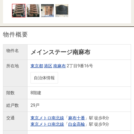
住まいと
ック）
購入ガイ
暮らしの
ド
税金の本
（電子ブ
ック）
物件概要
物件名
メインステージ南麻布
所在地
東京都
港区
南麻布
2丁目9番16号
自治体情報
階数
8階建
総戸数
29戸
交通
東京メトロ南北線
「
麻布十番
」駅 徒歩8分
東京メトロ南北線
「
白金高輪
」駅 徒歩9分