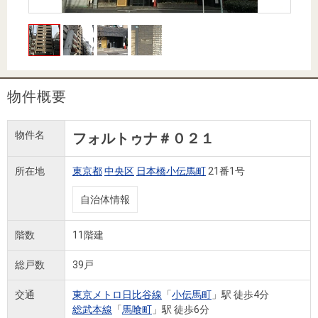
住まいと
ック）
購入ガイ
暮らしの
ド
税金の本
（電子ブ
ック）
物件概要
物件名
フォルトゥナ＃０２１
所在地
東京都
中央区
日本橋小伝馬町
21番1号
自治体情報
階数
11階建
総戸数
39戸
交通
東京メトロ日比谷線
「
小伝馬町
」駅 徒歩4分
総武本線
「
馬喰町
」駅 徒歩6分