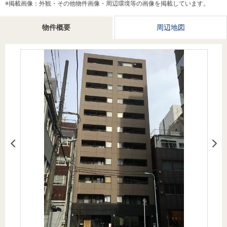
※掲載画像：外観・その他物件画像・周辺環境等の画像を掲載しています。
を探
本社地
ニュース
沿革
す
売却
会員ページ
図
リリース
物件概要
周辺地図
投
時手
事業
資
取り
用物
会社案内
閉じる
用
金額
件を
（電子ブ
物
試算
探す
ック版）
件
を
売却向け
周辺相場
住まい1プ
探
サービス
検索
ラス（お
す
役立ちコ
ラム）
購入向け
住宅ロー
住まい1プ
住まいと
売却ガイ
サービス
ンシミュ
ラス（お
暮らしの
ド
レーショ
役立ちコ
税金の本
ン
ラム）
（電子ブ