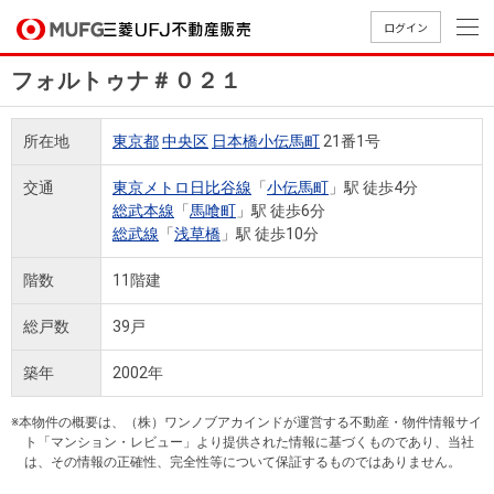
ログイン
フォルトゥナ＃０２１
買いたい
所在地
東京都
中央区
日本橋小伝馬町
21番1号
売りたい
交通
東京メトロ日比谷線
「
小伝馬町
」駅 徒歩4分
総武本線
「
馬喰町
」駅 徒歩6分
店舗案内
総武線
「
浅草橋
」駅 徒歩10分
買いたいTOP
売りたいTOP
店舗案内TOP
会社情報TOP
採用情報TOP
階数
11階建
会社情報
総戸数
39戸
採用情報
店舗のご
ごあいさ
新卒採用
店舗のご
会社概
キャリア
店舗のご
MUFG
中古
無
新
売
A
築年
2002年
案内（首
つ
情報
案内（名
要
採用情報
案内（関
Way
マン
料
築・
却
都圏）
古屋）
西）
法人のお客さま
ショ
査
中古
相
※本物件の概要は、（株）ワンノブアカインドが運営する不動産・物件情報サイ
経営ビジ
役員一
組織図
ト「マンション・レビュー」より提供された情報に基づくものであり、当社
ンを
定
一戸
談
は、その情報の正確性、完全性等について保証するものではありません。
ョン
覧
探す
建て
提携企業にお勤めの方