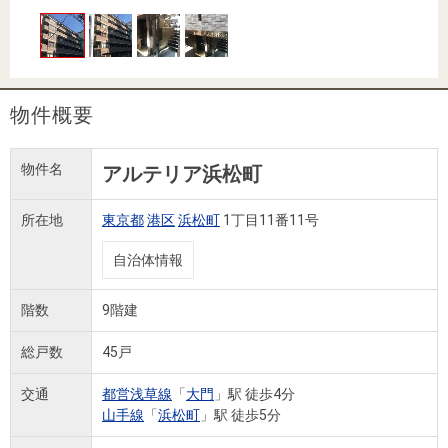
住まいと
ック）
購入ガイ
暮らしの
ド
税金の本
（電子ブ
ック）
物件概要
物件名
アルテリア浜松町
所在地
東京都
港区
浜松町
1丁目11番11号
自治体情報
階数
9階建
総戸数
45戸
交通
都営浅草線
「
大門
」駅 徒歩4分
山手線
「
浜松町
」駅 徒歩5分