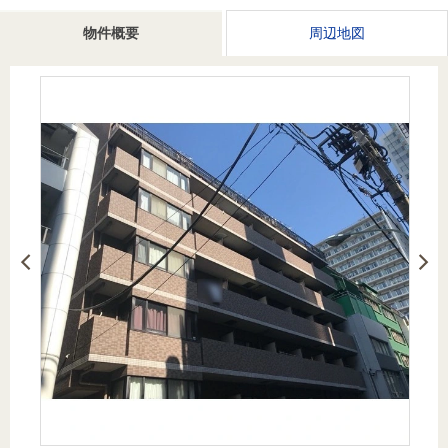
を探
本社地
ニュース
沿革
物件概要
周辺地図
す
売却
会員ページ
図
リリース
投
時手
事業
資
取り
用物
会社案内
閉じる
用
金額
件を
（電子ブ
物
試算
探す
ック版）
件
を
売却向け
周辺相場
住まい1プ
探
サービス
検索
ラス（お
す
役立ちコ
ラム）
購入向け
住宅ロー
住まい1プ
住まいと
売却ガイ
サービス
ンシミュ
ラス（お
暮らしの
ド
レーショ
役立ちコ
税金の本
ン
ラム）
（電子ブ