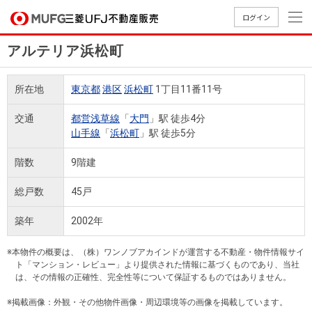
ログイン
アルテリア浜松町
買いたい
所在地
東京都
港区
浜松町
1丁目11番11号
売りたい
交通
都営浅草線
「
大門
」駅 徒歩4分
山手線
「
浜松町
」駅 徒歩5分
店舗案内
買いたいTOP
売りたいTOP
店舗案内TOP
会社情報TOP
採用情報TOP
階数
9階建
会社情報
総戸数
45戸
採用情報
築年
2002年
店舗のご
ごあいさ
新卒採用
店舗のご
会社概
キャリア
店舗のご
MUFG
中古
無
新
売
A
案内（首
つ
情報
案内（名
要
採用情報
案内（関
Way
マン
料
築・
却
※本物件の概要は、（株）ワンノブアカインドが運営する不動産・物件情報サイ
都圏）
古屋）
西）
法人のお客さま
ショ
査
中古
相
ト「マンション・レビュー」より提供された情報に基づくものであり、当社
経営ビジ
役員一
は、その情報の正確性、完全性等について保証するものではありません。
組織図
ンを
定
一戸
談
ョン
覧
探す
建て
※掲載画像：外観・その他物件画像・周辺環境等の画像を掲載しています。
提携企業にお勤めの方