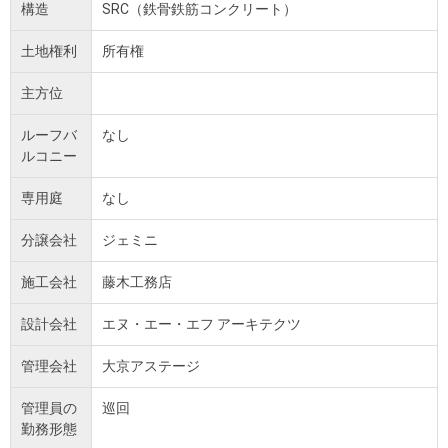
構造
SRC（鉄骨鉄筋コンクリート）
土地権利
所有権
主方位
ルーフバ
なし
ルコニー
専用庭
なし
分譲会社
ジェミニ
施工会社
藤木工務店
設計会社
エヌ・エー・エフ アーキテクツ
管理会社
大京アステージ
管理員の
巡回
勤務形態