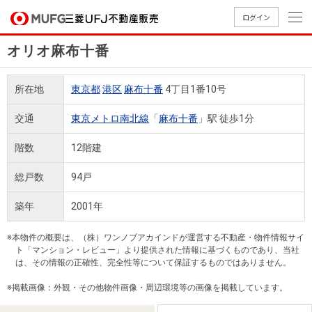
ログイン
オリオ麻布十番
買いたい
所在地
東京都
港区
麻布十番
4丁目1番10号
売りたい
交通
東京メトロ南北線
「
麻布十番
」駅 徒歩1分
店舗案内
階数
12階建
買いたいTOP
売りたいTOP
店舗案内TOP
会社情報TOP
採用情報TOP
総戸数
94戸
会社情報
築年
2001年
採用情報
店舗のご
ごあいさ
新卒採用
店舗のご
会社概
キャリア
店舗のご
MUFG
中古
無
新
売
A
※本物件の概要は、（株）ワンノブアカインドが運営する不動産・物件情報サイ
案内（首
つ
情報
案内（名
要
採用情報
案内（関
Way
マン
料
築・
却
ト「マンション・レビュー」より提供された情報に基づくものであり、当社
都圏）
古屋）
西）
法人のお客さま
ショ
査
中古
相
は、その情報の正確性、完全性等について保証するものではありません。
経営ビジ
役員一
組織図
ンを
定
一戸
談
※掲載画像：外観・その他物件画像・周辺環境等の画像を掲載しています。
ョン
覧
探す
建て
提携企業にお勤めの方