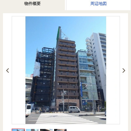
を探
物件概要
周辺地図
本社地
ニュース
沿革
す
売却
会員ページ
図
リリース
投
時手
事業
資
取り
用物
会社案内
閉じる
用
金額
件を
（電子ブ
物
試算
探す
ック版）
件
を
売却向け
周辺相場
住まい1プ
探
サービス
検索
ラス（お
す
役立ちコ
ラム）
購入向け
住宅ロー
住まい1プ
住まいと
売却ガイ
サービス
ンシミュ
ラス（お
暮らしの
ド
レーショ
役立ちコ
税金の本
ン
ラム）
（電子ブ