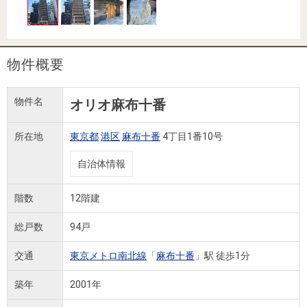
住まいと
ック）
購入ガイ
暮らしの
ド
税金の本
（電子ブ
物件概要
ック）
物件名
オリオ麻布十番
所在地
東京都
港区
麻布十番
4丁目1番10号
自治体情報
階数
12階建
総戸数
94戸
交通
東京メトロ南北線
「
麻布十番
」駅 徒歩1分
築年
2001年