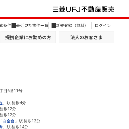
索条件
最近見た物件一覧
新規登録（無料）
ログイン
提携企業にお勤めの方
法人のお客さま
丁目6番11号
店舗のご案内（関西）
MUFG Way
土地を探す
AI不動産査定
台
」駅 徒歩4分
 徒歩12分
役員一覧
 徒歩12分
「
白金台
」駅 徒歩12分
おすすめ物件から探す
寺
」駅 徒歩14分