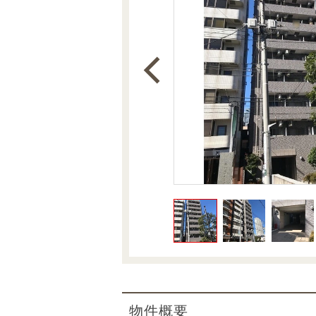
沿革
会員ページ
会社案内（電子ブック版）
購入向けサービス
売却向けサービス
住まいと暮らしの税金の本（電子ブック）
住まいと暮らしの税金の本（電子ブック）
物件概要