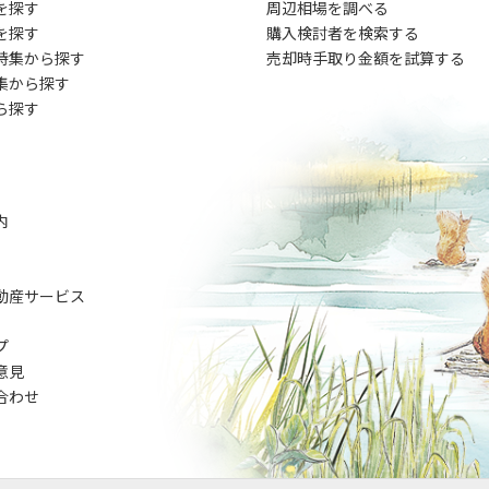
を探す
周辺相場を調べる
を探す
購入検討者を検索する
特集から探す
売却時手取り金額を試算する
集から探す
ら探す
内
動産サービス
プ
意見
合わせ