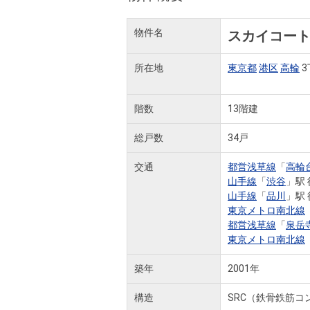
物件名
スカイコー
所在地
東京都
港区
高輪
3
階数
13階建
総戸数
34戸
交通
都営浅草線
「
高輪
山手線
「
渋谷
」駅 
山手線
「
品川
」駅 
東京メトロ南北線
都営浅草線
「
泉岳
東京メトロ南北線
築年
2001年
構造
SRC（鉄骨鉄筋コ