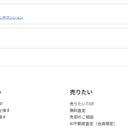
し中マンション
い
売りたい
P
売りたいTOP
を探す
無料査定
探す
売却のご相談
AI不動産査定（会員限定）