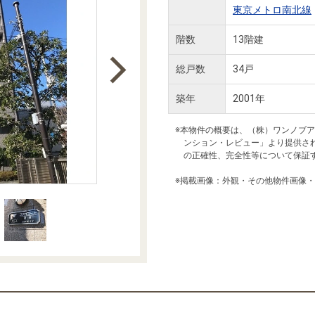
本社地図
東京メトロ南北線
階数
13階建
住宅ローンシミュレーション
周辺相場検索
総戸数
34戸
築年
2001年
購入ガイド
売却ガイド
※本物件の概要は、（株）ワンノブ
ンション・レビュー」より提供さ
の正確性、完全性等について保証
※掲載画像：外観・その他物件画像