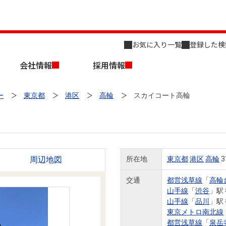
お気に入り一覧
登録した検
会社情報
採用情報
ー
東京都
港区
高輪
スカイコート高輪
周辺地図
所在地
東京都
港区
高輪
3
店舗のご案内（名古屋）
会社概要
キャリア採用情報
新築・中古一戸建てを探す
売却相談
交通
都営浅草線
「
高輪
山手線
「
渋谷
」駅
組織図
山手線
「
品川
」駅
東京メトロ南北線
事業用物件を探す
都営浅草線
「
泉岳