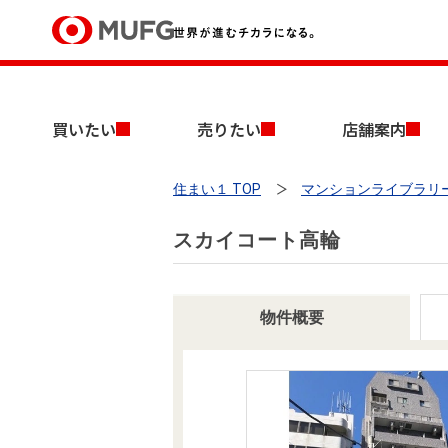
買いたい
買いたい
売りたい
店舗案内
売りたい
住まい１ TOP
マンションライブラリ
店舗案内
買いたいTOP
売りたいTOP
店舗案内TOP
会社情報TOP
採用情報TOP
スカイコート高輪
会社情報
採用情報
物件概要
店舗のご案内（首都圏）
ごあいさつ
新卒採用情報
中古マンションを探す
無料査定
法人のお客さま
経営ビジョン
投資用物件を探す
売却時手取り金額試算
提携企業にお勤めの方