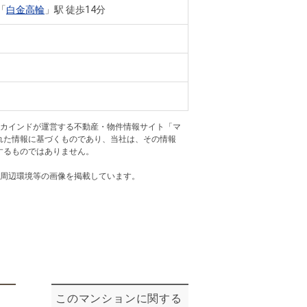
ニュースリリース
「
白金高輪
」駅 徒歩14分
住まい1プラス（お役立ちコラム）
住まい1プラス（お役立ちコラム）
閉じる
アカインドが運営する不動産・物件情報サイト「マ
れた情報に基づくものであり、当社は、その情報
するものではありません。
・周辺環境等の画像を掲載しています。
このマンションに関する