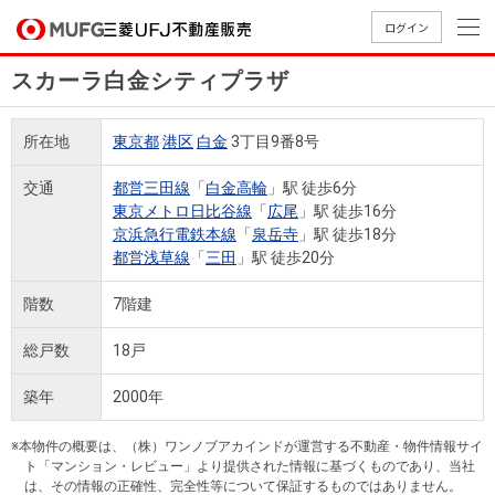
ログイン
スカーラ白金シティプラザ
買いたい
所在地
東京都
港区
白金
3丁目9番8号
売りたい
交通
都営三田線
「
白金高輪
」駅 徒歩6分
東京メトロ日比谷線
「
広尾
」駅 徒歩16分
店舗案内
京浜急行電鉄本線
「
泉岳寺
」駅 徒歩18分
買いたいTOP
売りたいTOP
店舗案内TOP
会社情報TOP
採用情報TOP
都営浅草線
「
三田
」駅 徒歩20分
会社情報
階数
7階建
採用情報
総戸数
18戸
店舗のご
ごあいさ
新卒採用
店舗のご
会社概
キャリア
店舗のご
MUFG
中古
無
新
売
A
案内（首
つ
情報
案内（名
要
採用情報
案内（関
Way
マン
料
築・
却
築年
2000年
都圏）
古屋）
西）
法人のお客さま
ショ
査
中古
相
経営ビジ
役員一
組織図
ンを
定
一戸
談
※本物件の概要は、（株）ワンノブアカインドが運営する不動産・物件情報サイ
ョン
覧
ト「マンション・レビュー」より提供された情報に基づくものであり、当社
探す
建て
提携企業にお勤めの方
は、その情報の正確性、完全性等について保証するものではありません。