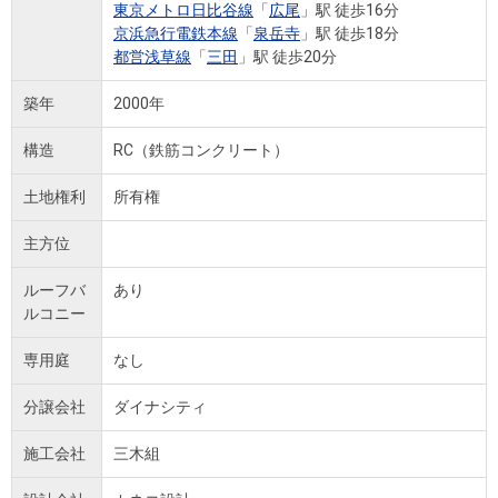
東京メトロ日比谷線
「
広尾
」駅 徒歩16分
京浜急行電鉄本線
「
泉岳寺
」駅 徒歩18分
都営浅草線
「
三田
」駅 徒歩20分
築年
2000年
構造
RC（鉄筋コンクリート）
土地権利
所有権
主方位
ルーフバ
あり
ルコニー
専用庭
なし
分譲会社
ダイナシティ
施工会社
三木組