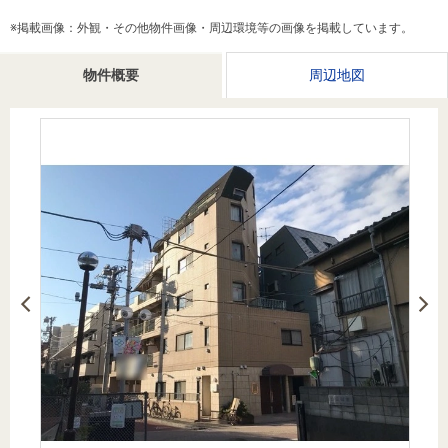
を探
本社地
ニュース
沿革
※掲載画像：外観・その他物件画像・周辺環境等の画像を掲載しています。
す
売却
会員ページ
図
リリース
投
時手
事業
物件概要
周辺地図
資
取り
用物
会社案内
閉じる
用
金額
件を
（電子ブ
物
試算
探す
ック版）
件
を
売却向け
周辺相場
住まい1プ
探
サービス
検索
ラス（お
す
役立ちコ
ラム）
購入向け
住宅ロー
住まい1プ
住まいと
売却ガイ
サービス
ンシミュ
ラス（お
暮らしの
ド
レーショ
役立ちコ
税金の本
ン
ラム）
（電子ブ