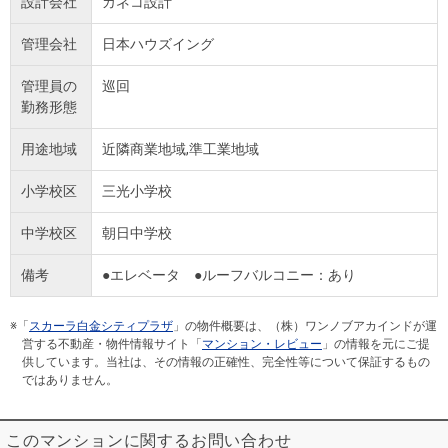
設計会社
カネコ設計
管理会社
日本ハウズイング
管理員の
巡回
勤務形態
用途地域
近隣商業地域,準工業地域
小学校区
三光小学校
中学校区
朝日中学校
備考
●エレベータ ●ルーフバルコニー：あり
※「
スカーラ白金シティプラザ
」の物件概要は、（株）ワンノブアカインドが運
営する不動産・物件情報サイト「
マンション・レビュー
」の情報を元にご提
供しています。当社は、その情報の正確性、完全性等について保証するもの
ではありません。
このマンションに関するお問い合わせ