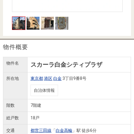
住まいと
ック）
購入ガイ
暮らしの
ド
税金の本
（電子ブ
ック）
物件概要
物件名
スカーラ白金シティプラザ
所在地
東京都
港区
白金
3丁目9番8号
自治体情報
階数
7階建
総戸数
18戸
交通
都営三田線
「
白金高輪
」駅 徒歩6分