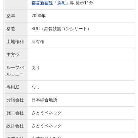
都営新宿線
「
浜町
」駅 徒歩11分
築年
2000年
構造
SRC（鉄骨鉄筋コンクリート）
土地権利
所有権
主方位
ルーフバ
あり
ルコニー
専用庭
なし
分譲会社
日本綜合地所
施工会社
さとうベネック
設計会社
さとうベネック