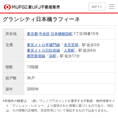
ログイン
グランシティ日本橋ラフィーネ
買いたい
所在地
東京都
中央区
日本橋蛎殻町
1丁目38番15号
売りたい
交通
東京メトロ半蔵門線
「
水天宮前
」駅 徒歩2分
東京メトロ日比谷線
「
人形町
」駅 徒歩6分
店舗案内
都営新宿線
「
浜町
」駅 徒歩11分
買いたいTOP
売りたいTOP
店舗案内TOP
会社情報TOP
採用情報TOP
階数
13階建
会社情報
総戸数
36戸
採用情報
店舗のご
ごあいさ
新卒採用
店舗のご
会社概
キャリア
店舗のご
MUFG
中古
無
新
売
A
築年
2000年
案内（首
つ
情報
案内（名
要
採用情報
案内（関
Way
マン
料
築・
却
都圏）
古屋）
西）
法人のお客さま
ショ
査
中古
相
※本物件の概要は、（株）ワンノブアカインドが運営する不動産・物件情報サイ
経営ビジ
役員一
組織図
ト「マンション・レビュー」より提供された情報に基づくものであり、当社
ンを
定
一戸
談
は、その情報の正確性、完全性等について保証するものではありません。
ョン
覧
探す
建て
提携企業にお勤めの方