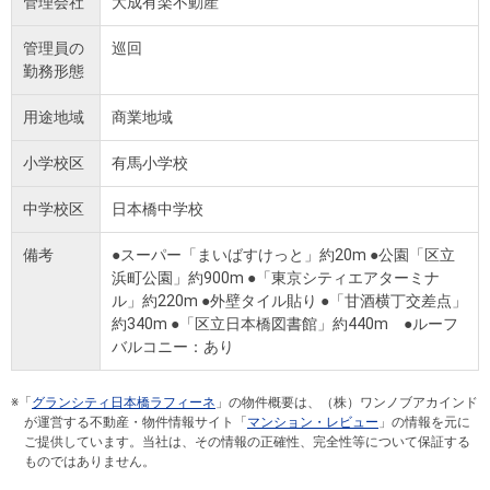
管理会社
大成有楽不動産
管理員の
巡回
勤務形態
用途地域
商業地域
小学校区
有馬小学校
中学校区
日本橋中学校
備考
●スーパー「まいばすけっと」約20m ●公園「区立
浜町公園」約900m ●「東京シティエアターミナ
ル」約220m ●外壁タイル貼り ●「甘酒横丁交差点」
約340m ●「区立日本橋図書館」約440m ●ルーフ
バルコニー：あり
※「
グランシティ日本橋ラフィーネ
」の物件概要は、（株）ワンノブアカインド
が運営する不動産・物件情報サイト「
マンション・レビュー
」の情報を元に
ご提供しています。当社は、その情報の正確性、完全性等について保証する
ものではありません。