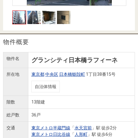
住まいと
ック）
購入ガイ
暮らしの
ド
税金の本
（電子ブ
ック）
物件概要
物件名
グランシティ日本橋ラフィーネ
所在地
東京都
中央区
日本橋蛎殻町
1丁目38番15号
自治体情報
階数
13階建
総戸数
36戸
交通
東京メトロ半蔵門線
「
水天宮前
」駅 徒歩2分
東京メトロ日比谷線
「
人形町
」駅 徒歩6分