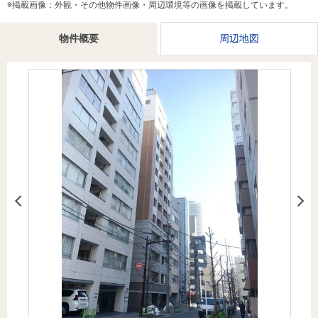
※掲載画像：外観・その他物件画像・周辺環境等の画像を掲載しています。
を探
本社地
ニュース
沿革
す
売却
会員ページ
図
リリース
物件概要
周辺地図
投
時手
事業
資
取り
用物
会社案内
閉じる
用
金額
件を
（電子ブ
物
試算
探す
ック版）
件
を
売却向け
周辺相場
住まい1プ
探
サービス
検索
ラス（お
す
役立ちコ
ラム）
購入向け
住宅ロー
住まい1プ
住まいと
売却ガイ
サービス
ンシミュ
ラス（お
暮らしの
ド
レーショ
役立ちコ
税金の本
ン
ラム）
（電子ブ