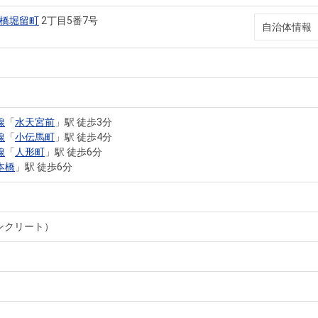
橋堀留町
2丁目5番7号
自治体情報
線
「
水天宮前
」駅 徒歩3分
線
「
小伝馬町
」駅 徒歩4分
線
「
人形町
」駅 徒歩6分
本橋
」駅 徒歩6分
ンクリート）