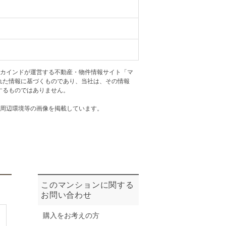
ニュースリリース
住まい1プラス（お役立ちコラム）
住まい1プラス（お役立ちコラム）
閉じる
アカインドが運営する不動産・物件情報サイト「マ
れた情報に基づくものであり、当社は、その情報
するものではありません。
・周辺環境等の画像を掲載しています。
このマンションに関する
お問い合わせ
購入をお考えの方