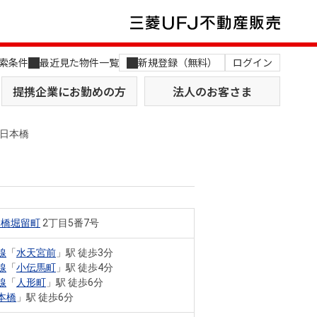
索条件
最近見た物件一覧
新規登録（無料）
ログイン
提携企業にお勤めの方
法人のお客さま
日本橋
本橋堀留町
2丁目5番7号
店舗のご案内（関西）
MUFG Way
土地を探す
AI不動産査定
線
「
水天宮前
」駅 徒歩3分
線
「
小伝馬町
」駅 徒歩4分
役員一覧
線
「
人形町
」駅 徒歩6分
本橋
」駅 徒歩6分
おすすめ物件から探す