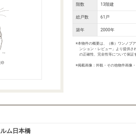
本社地図
階数
13階建
総戸数
61戸
住宅ローンシミュレーション
周辺相場検索
築年
2000年
購入ガイド
売却ガイド
※本物件の概要は、（株）ワンノブ
ンション・レビュー」より提供さ
の正確性、完全性等について保証
※掲載画像：外観・その他物件画像
ォルム日本橋