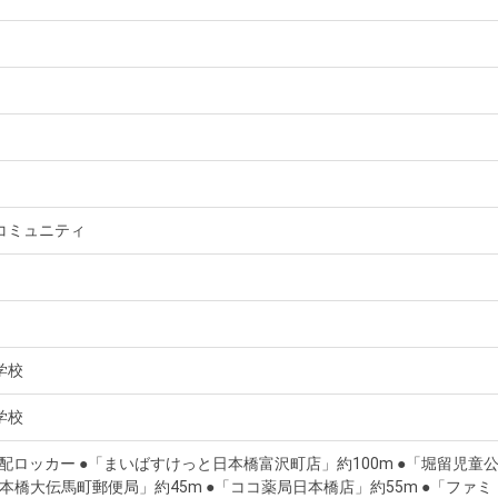
コミュニティ
学校
学校
宅配ロッカー ●「まいばすけっと日本橋富沢町店」約100m ●「堀留児童
「日本橋大伝馬町郵便局」約45m ●「ココ薬局日本橋店」約55m ●「ファミ