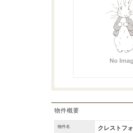
沿革
会員ページ
会社案内（電子ブック版）
購入向けサービス
売却向けサービス
住まいと暮らしの税金の本（電子ブック）
住まいと暮らしの税金の本（電子ブック）
物件概要
物件名
クレストフ