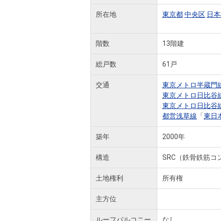
所在地
東京都
中央区
日本
階数
13階建
総戸数
61戸
交通
東京メトロ半蔵門
東京メトロ日比谷
東京メトロ日比谷
都営浅草線
「
東日
築年
2000年
構造
SRC（鉄骨鉄筋コ
土地権利
所有権
主方位
ルーフバルコニー
なし