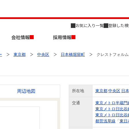
お気に入り一覧
登録した検
会社情報
採用情報
ー
東京都
中央区
日本橋堀留町
クレストフォルム
周辺地図
所在地
東京都
中央区
日
店舗のご案内（名古屋）
会社概要
キャリア採用情報
新築・中古一戸建てを探す
売却相談
交通
東京メトロ半蔵門
東京メトロ日比谷
組織図
東京メトロ日比谷
都営浅草線
「
東日
事業用物件を探す