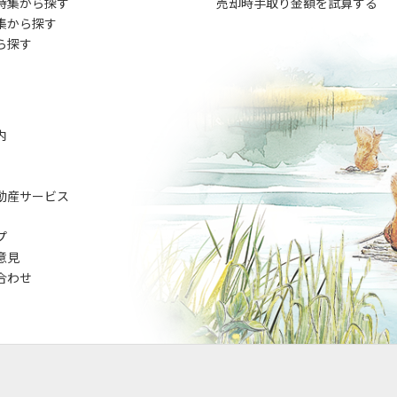
特集から探す
売却時手取り金額を試算する
集から探す
ら探す
内
動産サービス
プ
意見
合わせ