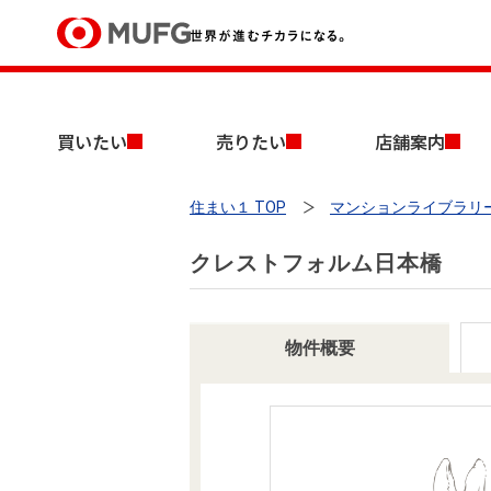
買いたい
買いたい
売りたい
店舗案内
売りたい
住まい１ TOP
マンションライブラリ
店舗案内
買いたいTOP
売りたいTOP
店舗案内TOP
会社情報TOP
採用情報TOP
クレストフォルム日本橋
会社情報
採用情報
物件概要
店舗のご案内（首都圏）
ごあいさつ
新卒採用情報
中古マンションを探す
無料査定
法人のお客さま
経営ビジョン
投資用物件を探す
売却時手取り金額試算
提携企業にお勤めの方