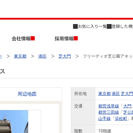
お気に入り一覧
登録した検
会社情報
採用情報
ー
東京都
港区
芝大門
フリーディオ芝公園アネッ
ス
周辺地図
所在地
東京都
港区
芝大
店舗のご案内（名古屋）
会社概要
キャリア採用情報
新築・中古一戸建てを探す
売却相談
交通
都営浅草線
「
大門
都営三田線
「
芝公
組織図
山手線
「
浜松町
」
事業用物件を探す
階数
10階建