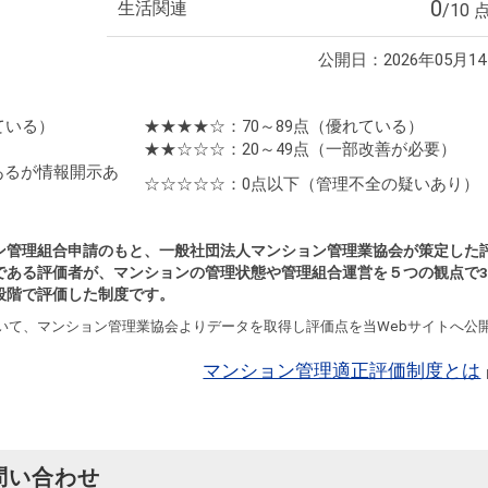
0
生活関連
/10 
公開日：2026年05月1
ている）
★★★★☆：70～89点
（優れている）
★★☆☆☆：20～49点
（一部改善が必要）
あるが情報開示あ
☆☆☆☆☆：0点以下
（管理不全の疑いあり）
ン管理組合申請のもと、一般社団法人マンション管理業協会が策定した
である評価者が、マンションの管理状態や管理組合運営を５つの観点で3
段階で評価した制度です。
いて、マンション管理業協会よりデータを取得し評価点を当Webサイトへ公
マンション管理適正評価制度とは
問い合わせ