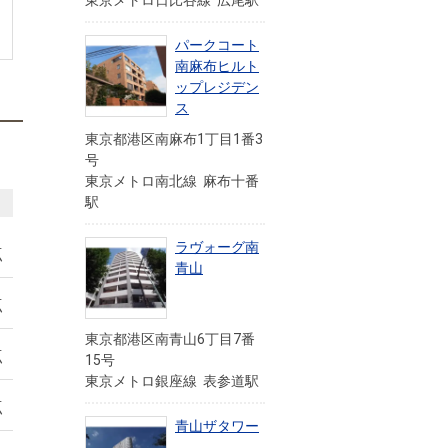
東京メトロ日比谷線 広尾駅
パークコート
南麻布ヒルト
ップレジデン
ス
東京都港区南麻布1丁目1番3
号
東京メトロ南北線 麻布十番
駅
ラヴォーグ南
点
青山
点
東京都港区南青山6丁目7番
点
15号
東京メトロ銀座線 表参道駅
点
青山ザタワー