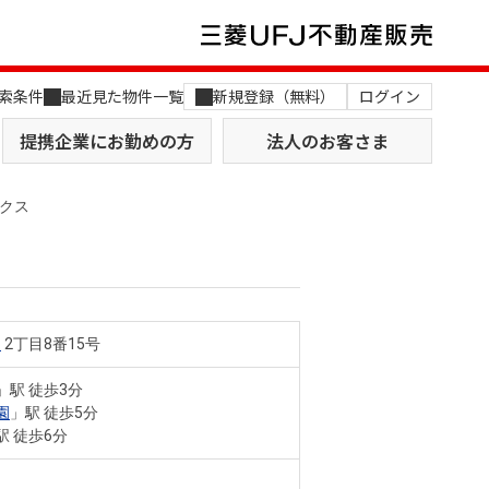
索条件
最近見た物件一覧
新規登録（無料）
ログイン
提携企業にお勤めの方
法人のお客さま
クス
門
2丁目8番15号
店舗のご案内（関西）
MUFG Way
土地を探す
AI不動産査定
」駅 徒歩3分
園
」駅 徒歩5分
役員一覧
駅 徒歩6分
おすすめ物件から探す