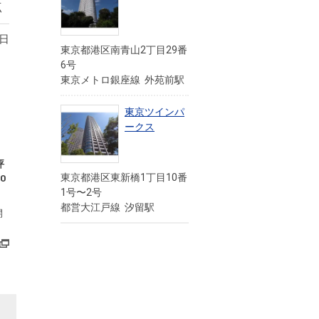
点
4日
東京都港区南青山2丁目29番
6号
東京メトロ銀座線 外苑前駅
東京ツインパ
ークス
評
東京都港区東新橋1丁目10番
0
1号〜2号
都営大江戸線 汐留駅
開