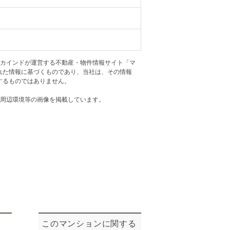
ニュースリリース
住まい1プラス（お役立ちコラム）
住まい1プラス（お役立ちコラム）
閉じる
アカインドが運営する不動産・物件情報サイト「マ
れた情報に基づくものであり、当社は、その情報
するものではありません。
・周辺環境等の画像を掲載しています。
このマンションに関する