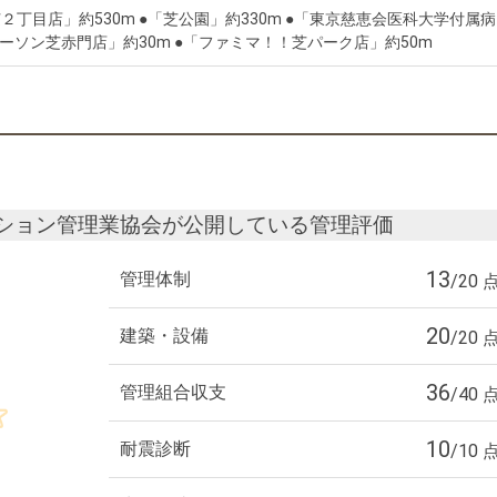
２丁目店」約530m ●「芝公園」約330m ●「東京慈恵会医科大学付属病
「ローソン芝赤門店」約30m ●「ファミマ！！芝パーク店」約50m
ション管理業協会が公開している管理評価
13
管理体制
/20 
20
建築・設備
/20 
36
管理組合収支
/40 
10
耐震診断
/10 