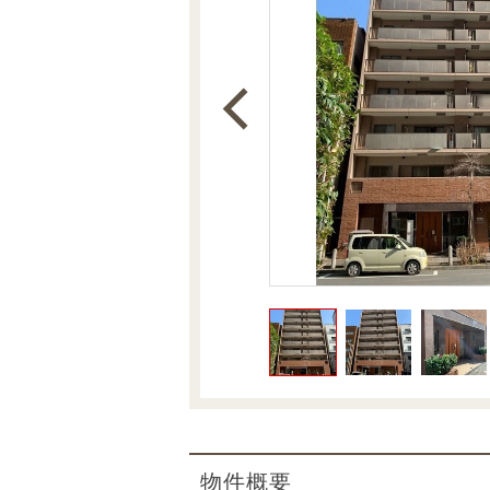
沿革
会員ページ
会社案内（電子ブック版）
購入向けサービス
売却向けサービス
住まいと暮らしの税金の本（電子ブック）
住まいと暮らしの税金の本（電子ブック）
物件概要