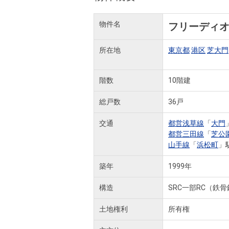
物件名
フリーディ
所在地
東京都
港区
芝大門
階数
10階建
総戸数
36戸
交通
都営浅草線
「
大門
都営三田線
「
芝公
山手線
「
浜松町
」
築年
1999年
構造
SRC一部RC（鉄
土地権利
所有権