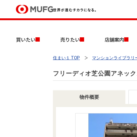
買いたい
買いたい
売りたい
店舗案内
売りたい
住まい１ TOP
マンションライブラリ
店舗案内
買いたいTOP
売りたいTOP
店舗案内TOP
会社情報TOP
採用情報TOP
フリーディオ芝公園アネック
会社情報
採用情報
物件概要
店舗のご案内（首都圏）
ごあいさつ
新卒採用情報
中古マンションを探す
無料査定
法人のお客さま
経営ビジョン
投資用物件を探す
売却時手取り金額試算
提携企業にお勤めの方