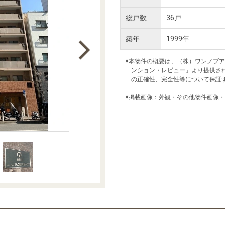
本社地図
総戸数
36戸
築年
1999年
住宅ローンシミュレーション
周辺相場検索
※本物件の概要は、（株）ワンノブ
ンション・レビュー」より提供さ
購入ガイド
売却ガイド
の正確性、完全性等について保証
※掲載画像：外観・その他物件画像