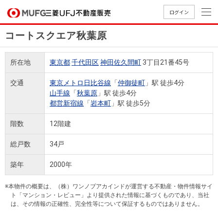
ログイン
コートスクエア秋葉原
買いたい
所在地
東京都
千代田区
神田佐久間町
3丁目21番45号
売りたい
交通
東京メトロ日比谷線
「
仲御徒町
」駅 徒歩4分
山手線
「
秋葉原
」駅 徒歩4分
店舗案内
都営新宿線
「
岩本町
」駅 徒歩5分
買いたいTOP
売りたいTOP
店舗案内TOP
会社情報TOP
採用情報TOP
階数
12階建
会社情報
総戸数
34戸
採用情報
店舗のご
ごあいさ
新卒採用
店舗のご
会社概
キャリア
店舗のご
MUFG
中古
無
新
売
A
築年
2000年
案内（首
つ
情報
案内（名
要
採用情報
案内（関
Way
マン
料
築・
却
都圏）
古屋）
西）
法人のお客さま
ショ
査
中古
相
※本物件の概要は、（株）ワンノブアカインドが運営する不動産・物件情報サイ
経営ビジ
役員一
組織図
ト「マンション・レビュー」より提供された情報に基づくものであり、当社
ンを
定
一戸
談
は、その情報の正確性、完全性等について保証するものではありません。
ョン
覧
探す
建て
提携企業にお勤めの方