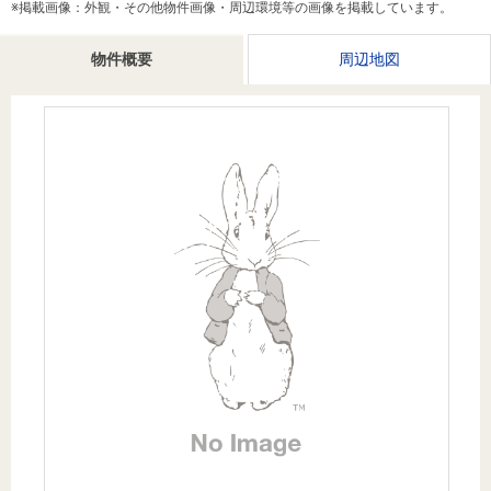
※掲載画像：外観・その他物件画像・周辺環境等の画像を掲載しています。
を探
本社地
ニュース
沿革
す
売却
会員ページ
図
リリース
物件概要
周辺地図
投
時手
事業
資
取り
用物
会社案内
閉じる
用
金額
件を
（電子ブ
物
試算
探す
ック版）
件
を
売却向け
周辺相場
住まい1プ
探
サービス
検索
ラス（お
す
役立ちコ
ラム）
購入向け
住宅ロー
住まい1プ
住まいと
売却ガイ
サービス
ンシミュ
ラス（お
暮らしの
ド
レーショ
役立ちコ
税金の本
ン
ラム）
（電子ブ