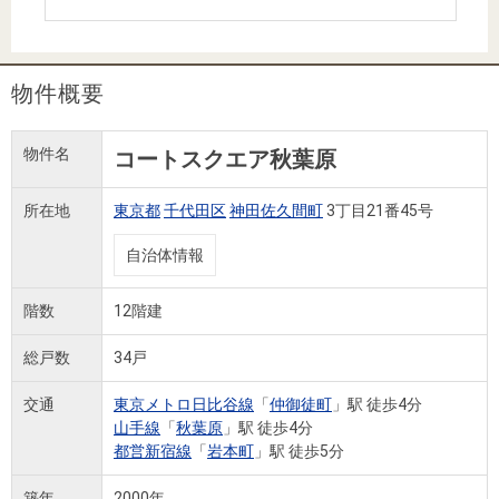
住まいと
ック）
購入ガイ
暮らしの
ド
税金の本
物件概要
（電子ブ
ック）
物件名
コートスクエア秋葉原
所在地
東京都
千代田区
神田佐久間町
3丁目21番45号
自治体情報
階数
12階建
総戸数
34戸
交通
東京メトロ日比谷線
「
仲御徒町
」駅 徒歩4分
山手線
「
秋葉原
」駅 徒歩4分
都営新宿線
「
岩本町
」駅 徒歩5分
築年
2000年