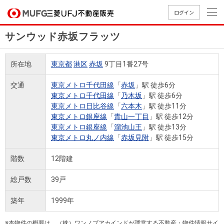
ログイン
サンウッド赤坂フラッツ
買いたい
所在地
東京都
港区
赤坂
9丁目1番27号
売りたい
交通
東京メトロ千代田線
「
赤坂
」駅 徒歩6分
東京メトロ千代田線
「
乃木坂
」駅 徒歩6分
店舗案内
東京メトロ日比谷線
「
六本木
」駅 徒歩11分
買いたいTOP
売りたいTOP
店舗案内TOP
会社情報TOP
採用情報TOP
東京メトロ銀座線
「
青山一丁目
」駅 徒歩12分
東京メトロ銀座線
「
溜池山王
」駅 徒歩13分
会社情報
東京メトロ丸ノ内線
「
赤坂見附
」駅 徒歩15分
採用情報
階数
12階建
店舗のご
ごあいさ
新卒採用
店舗のご
会社概
キャリア
店舗のご
MUFG
中古
無
新
売
A
案内（首
つ
情報
案内（名
要
採用情報
案内（関
Way
マン
料
築・
却
総戸数
39戸
都圏）
古屋）
西）
法人のお客さま
ショ
査
中古
相
経営ビジ
役員一
組織図
築年
1999年
ンを
定
一戸
談
ョン
覧
探す
建て
提携企業にお勤めの方
※本物件の概要は、（株）ワンノブアカインドが運営する不動産・物件情報サイ