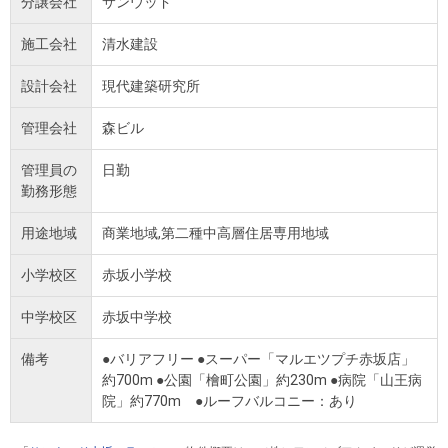
分譲会社
サンウッド
施工会社
清水建設
設計会社
現代建築研究所
管理会社
森ビル
管理員の
日勤
勤務形態
用途地域
商業地域,第二種中高層住居専用地域
小学校区
赤坂小学校
中学校区
赤坂中学校
備考
●バリアフリー ●スーパー「マルエツプチ赤坂店」
約700m ●公園「檜町公園」約230m ●病院「山王病
院」約770m ●ルーフバルコニー：あり