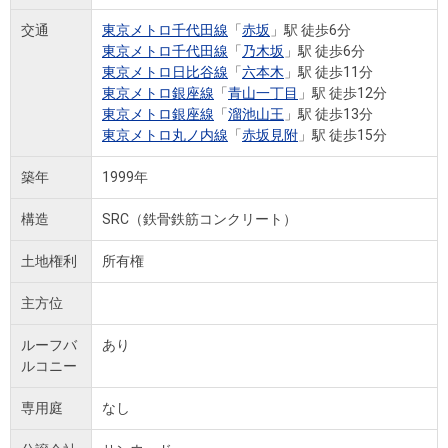
交通
東京メトロ千代田線
「
赤坂
」駅 徒歩6分
東京メトロ千代田線
「
乃木坂
」駅 徒歩6分
東京メトロ日比谷線
「
六本木
」駅 徒歩11分
東京メトロ銀座線
「
青山一丁目
」駅 徒歩12分
東京メトロ銀座線
「
溜池山王
」駅 徒歩13分
東京メトロ丸ノ内線
「
赤坂見附
」駅 徒歩15分
築年
1999年
構造
SRC（鉄骨鉄筋コンクリート）
土地権利
所有権
主方位
ルーフバ
あり
ルコニー
専用庭
なし