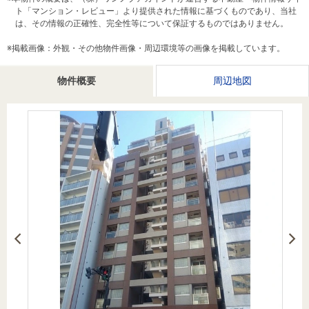
を探
ト「マンション・レビュー」より提供された情報に基づくものであり、当社
本社地
ニュース
沿革
は、その情報の正確性、完全性等について保証するものではありません。
す
売却
会員ページ
図
リリース
投
時手
事業
※掲載画像：外観・その他物件画像・周辺環境等の画像を掲載しています。
資
取り
用物
会社案内
閉じる
物件概要
用
金額
件を
周辺地図
（電子ブ
物
試算
探す
ック版）
件
を
売却向け
周辺相場
住まい1プ
探
サービス
検索
ラス（お
す
役立ちコ
ラム）
購入向け
住宅ロー
住まい1プ
住まいと
売却ガイ
サービス
ンシミュ
ラス（お
暮らしの
ド
レーショ
役立ちコ
税金の本
ン
ラム）
（電子ブ