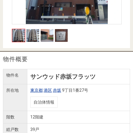
住まいと
ック）
購入ガイ
暮らしの
ド
税金の本
（電子ブ
ック）
物件概要
物件名
サンウッド赤坂フラッツ
所在地
東京都
港区
赤坂
9丁目1番27号
自治体情報
階数
12階建
総戸数
39戸