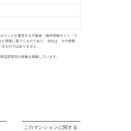
ニュースリリース
住まい1プラス（お役立ちコラム）
住まい1プラス（お役立ちコラム）
閉じる
アカインドが運営する不動産・物件情報サイト「マ
れた情報に基づくものであり、当社は、その情報
するものではありません。
・周辺環境等の画像を掲載しています。
このマンションに関する