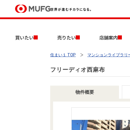
買いたい
買いたい
売りたい
店舗案内
売りたい
住まい１ TOP
マンションライブラリ
店舗案内
買いたいTOP
売りたいTOP
店舗案内TOP
会社情報TOP
採用情報TOP
フリーディオ西麻布
会社情報
採用情報
物件概要
店舗のご案内（首都圏）
ごあいさつ
新卒採用情報
中古マンションを探す
無料査定
法人のお客さま
経営ビジョン
投資用物件を探す
売却時手取り金額試算
提携企業にお勤めの方