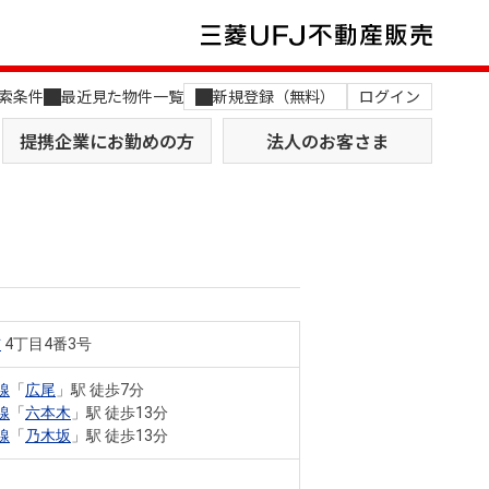
索条件
最近見た物件一覧
新規登録（無料）
ログイン
提携企業にお勤めの方
法人のお客さま
布
4丁目4番3号
店舗のご案内（関西）
MUFG Way
土地を探す
AI不動産査定
線
「
広尾
」駅 徒歩7分
線
「
六本木
」駅 徒歩13分
役員一覧
線
「
乃木坂
」駅 徒歩13分
おすすめ物件から探す