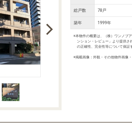
本社地図
総戸数
78戸
築年
1999年
住宅ローンシミュレーション
周辺相場検索
※本物件の概要は、（株）ワンノブ
ンション・レビュー」より提供さ
購入ガイド
売却ガイド
の正確性、完全性等について保証
※掲載画像：外観・その他物件画像