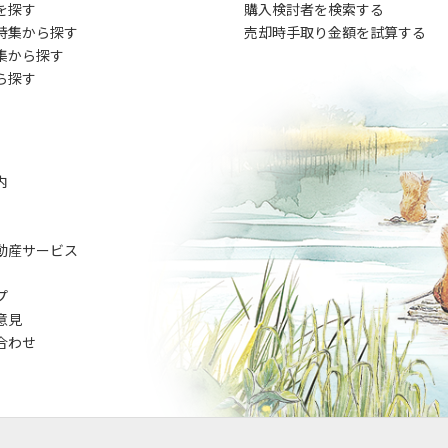
を探す
購入検討者を検索する
特集から探す
売却時手取り金額を試算する
集から探す
ら探す
内
動産サービス
プ
意見
合わせ