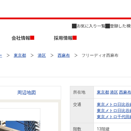
お気に入り一覧
登録した検
会社情報
採用情報
ー
東京都
港区
西麻布
フリーディオ西麻布
周辺地図
所在地
東京都
港区
西麻
店舗のご案内（名古屋）
会社概要
キャリア採用情報
新築・中古一戸建てを探す
売却相談
交通
東京メトロ日比谷
東京メトロ日比谷
組織図
東京メトロ千代田
事業用物件を探す
階数
13階建