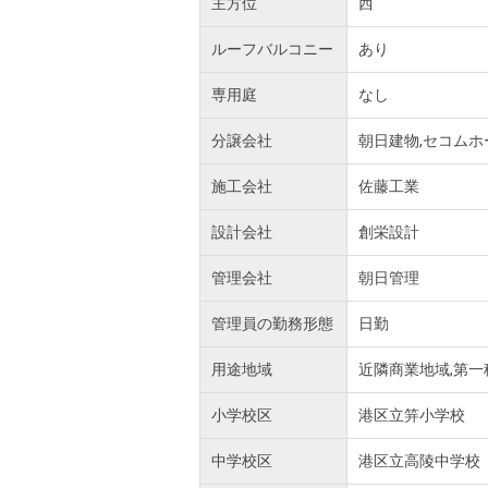
主方位
西
ルーフバルコニー
あり
専用庭
なし
分譲会社
朝日建物,セコムホ
施工会社
佐藤工業
設計会社
創栄設計
管理会社
朝日管理
管理員の勤務形態
日勤
用途地域
近隣商業地域,第一
小学校区
港区立笄小学校
中学校区
港区立高陵中学校