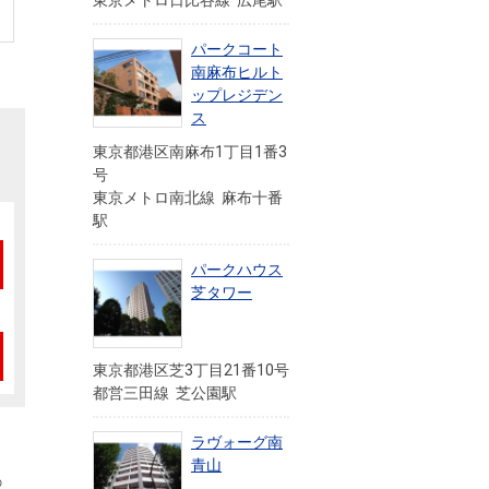
東京メトロ日比谷線 広尾駅
パークコート
南麻布ヒルト
ップレジデン
ス
東京都港区南麻布1丁目1番3
号
東京メトロ南北線 麻布十番
駅
パークハウス
芝タワー
東京都港区芝3丁目21番10号
都営三田線 芝公園駅
ラヴォーグ南
青山
の