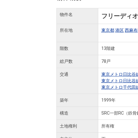
物件名
フリーディ
所在地
東京都
港区
西麻布
階数
13階建
総戸数
78戸
交通
東京メトロ日比谷
東京メトロ日比谷
東京メトロ千代田
築年
1999年
構造
SRC一部RC（鉄
土地権利
所有権