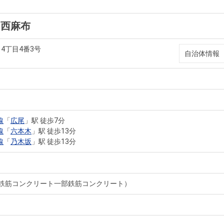
オ西麻布
4丁目4番3号
自治体情報
線
「
広尾
」駅 徒歩7分
線
「
六本木
」駅 徒歩13分
線
「
乃木坂
」駅 徒歩13分
骨鉄筋コンクリート一部鉄筋コンクリート）