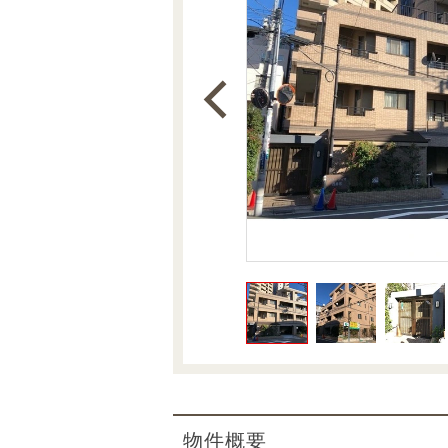
沿革
会員ページ
会社案内（電子ブック版）
購入向けサービス
売却向けサービス
住まいと暮らしの税金の本（電子ブック）
住まいと暮らしの税金の本（電子ブック）
物件概要