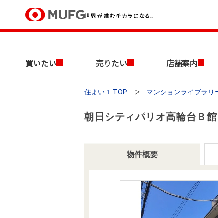
買いたい
買いたい
売りたい
店舗案内
売りたい
住まい１ TOP
マンションライブラリ
店舗案内
買いたいTOP
売りたいTOP
店舗案内TOP
会社情報TOP
採用情報TOP
朝日シティパリオ高輪台Ｂ館
会社情報
採用情報
物件概要
店舗のご案内（首都圏）
ごあいさつ
新卒採用情報
中古マンションを探す
無料査定
法人のお客さま
経営ビジョン
投資用物件を探す
売却時手取り金額試算
提携企業にお勤めの方