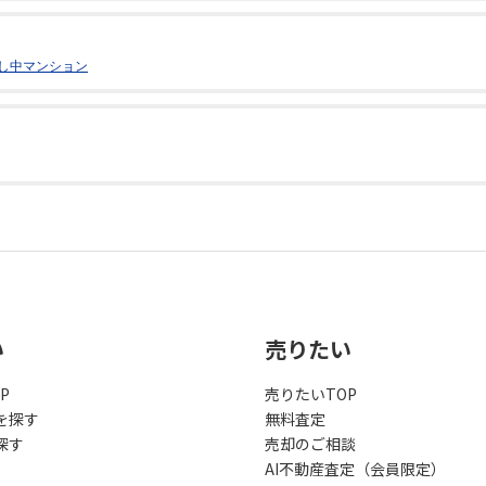
し中マンション
い
売りたい
P
売りたいTOP
を探す
無料査定
探す
売却のご相談
AI不動産査定（会員限定）