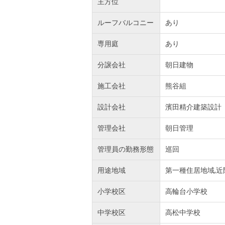
主方位
ルーフバルコニー
あり
専用庭
あり
分譲会社
朝日建物
施工会社
熊谷組
設計会社
濱田精介建築設計
管理会社
朝日管理
管理員の勤務形態
巡回
用途地域
第一種住居地域,近
小学校区
高輪台小学校
中学校区
高松中学校