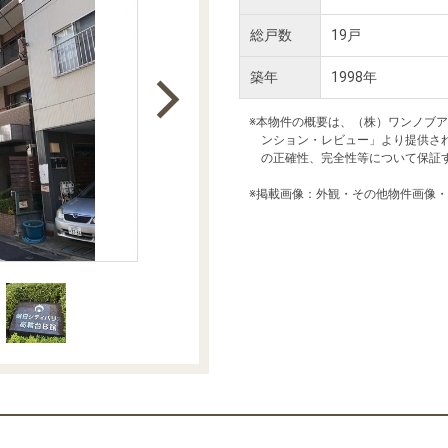
本社地図
総戸数
19戸
築年
1998年
住宅ローンシミュレーション
周辺相場検索
※本物件の概要は、（株）ワンノブ
ンション・レビュー」より提供さ
購入ガイド
売却ガイド
の正確性、完全性等について保証
※掲載画像：外観・その他物件画像