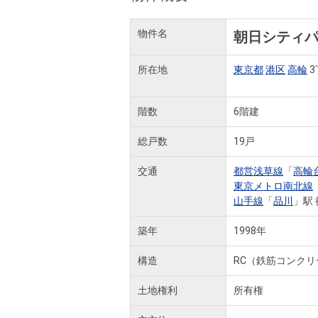
物件名
朝日シティ
所在地
東京都
港区
高輪
3
階数
6階建
総戸数
19戸
交通
都営浅草線
「
高輪
東京メトロ南北線
山手線
「
品川
」駅 
築年
1998年
構造
RC（鉄筋コンクリ
土地権利
所有権