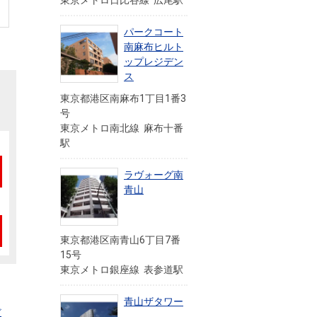
東京メトロ日比谷線 広尾駅
パークコート
南麻布ヒルト
ップレジデン
ス
東京都港区南麻布1丁目1番3
号
東京メトロ南北線 麻布十番
駅
ラヴォーグ南
青山
東京都港区南青山6丁目7番
15号
東京メトロ銀座線 表参道駅
青山ザタワー
ビ