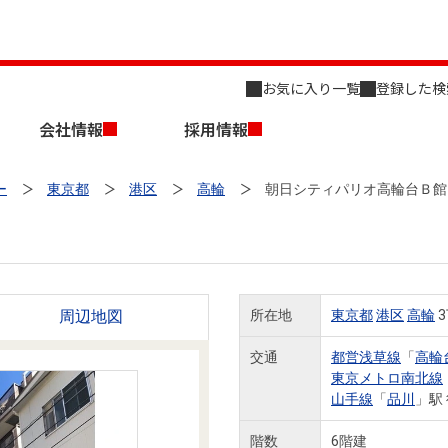
お気に入り一覧
登録した検
会社情報
採用情報
ー
東京都
港区
高輪
朝日シティパリオ高輪台Ｂ館
周辺地図
所在地
東京都
港区
高輪
3
店舗のご案内（名古屋）
会社概要
キャリア採用情報
新築・中古一戸建てを探す
売却相談
交通
都営浅草線
「
高輪
東京メトロ南北線
組織図
山手線
「
品川
」駅
事業用物件を探す
階数
6階建