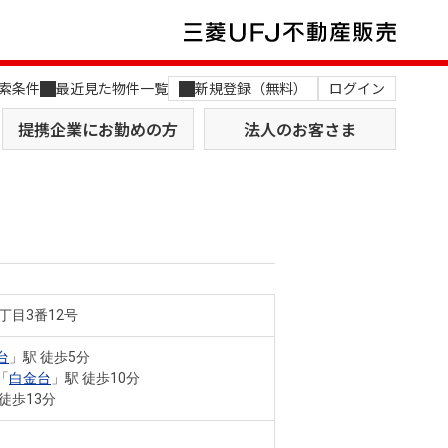
索条件
最近見た物件一覧
新規登録（無料）
ログイン
提携企業にお勤めの方
法人のお客さま
丁目3番12号
店舗のご案内（関西）
MUFG Way
土地を探す
AI不動産査定
台
」駅 徒歩5分
「
白金台
」駅 徒歩10分
役員一覧
 徒歩13分
おすすめ物件から探す