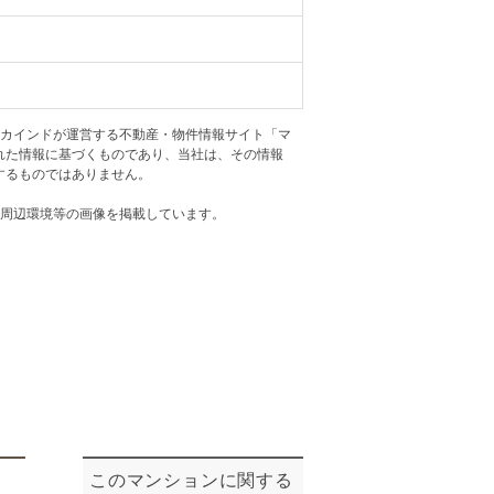
ニュースリリース
住まい1プラス（お役立ちコラム）
住まい1プラス（お役立ちコラム）
閉じる
アカインドが運営する不動産・物件情報サイト「マ
れた情報に基づくものであり、当社は、その情報
するものではありません。
・周辺環境等の画像を掲載しています。
このマンションに関する