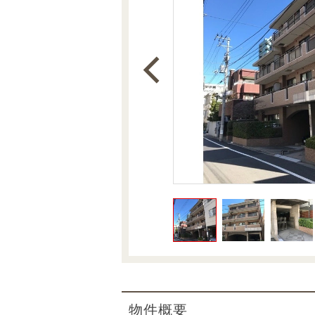
沿革
会員ページ
会社案内（電子ブック版）
購入向けサービス
売却向けサービス
住まいと暮らしの税金の本（電子ブック）
住まいと暮らしの税金の本（電子ブック）
物件概要