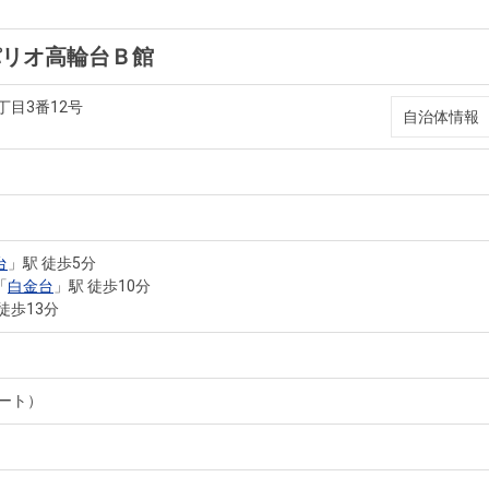
パリオ高輪台Ｂ館
丁目3番12号
自治体情報
台
」駅 徒歩5分
「
白金台
」駅 徒歩10分
徒歩13分
ート）