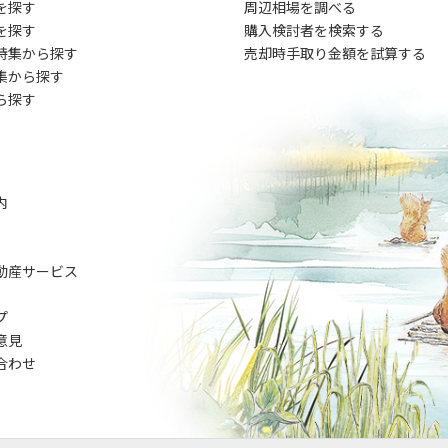
を探す
周辺相場を調べる
を探す
購入検討者を検索する
特集から探す
売却時手取り金額を試算する
集から探す
ら探す
内
動産サービス
プ
意見
合わせ