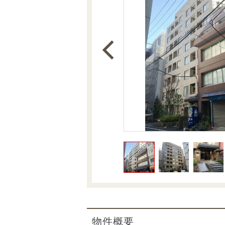
沿革
会員ページ
会社案内（電子ブック版）
購入向けサービス
売却向けサービス
住まいと暮らしの税金の本（電子ブック）
住まいと暮らしの税金の本（電子ブック）
物件概要