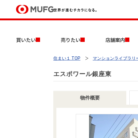
買いたい
買いたい
売りたい
店舗案内
売りたい
住まい１ TOP
マンションライブラリ
店舗案内
買いたいTOP
売りたいTOP
店舗案内TOP
会社情報TOP
採用情報TOP
エスポワール銀座東
会社情報
採用情報
物件概要
店舗のご案内（首都圏）
ごあいさつ
新卒採用情報
中古マンションを探す
無料査定
法人のお客さま
経営ビジョン
投資用物件を探す
売却時手取り金額試算
提携企業にお勤めの方