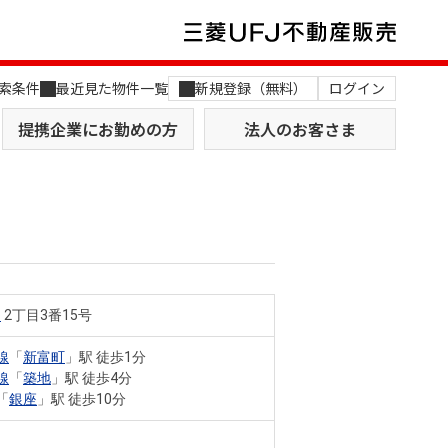
索条件
最近見た物件一覧
新規登録（無料）
ログイン
提携企業にお勤めの方
法人のお客さま
富
2丁目3番15号
店舗のご案内（関西）
MUFG Way
土地を探す
AI不動産査定
線
「
新富町
」駅 徒歩1分
線
「
築地
」駅 徒歩4分
役員一覧
「
銀座
」駅 徒歩10分
おすすめ物件から探す