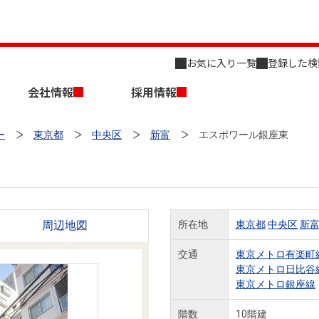
お気に入り一覧
登録した検
会社情報
採用情報
ー
東京都
中央区
新富
エスポワール銀座東
周辺地図
所在地
東京都
中央区
新
店舗のご案内（名古屋）
会社概要
キャリア採用情報
新築・中古一戸建てを探す
売却相談
交通
東京メトロ有楽町
東京メトロ日比谷
組織図
東京メトロ銀座線
事業用物件を探す
階数
10階建