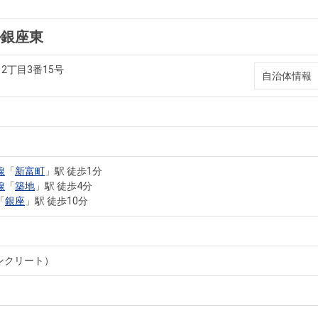
ル銀座東
2丁目3番15号
自治体情報
線
「
新富町
」駅 徒歩1分
線
「
築地
」駅 徒歩4分
「
銀座
」駅 徒歩10分
ンクリート）