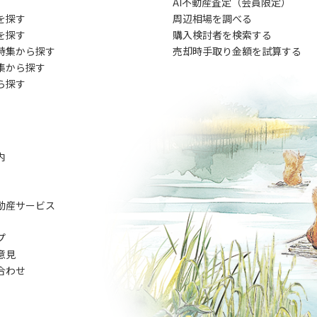
AI不動産査定（会員限定）
を探す
周辺相場を調べる
を探す
購入検討者を検索する
特集から探す
売却時手取り金額を試算する
集から探す
ら探す
内
動産サービス
プ
意見
合わせ