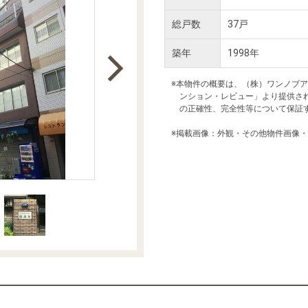
本社地図
総戸数
37戸
築年
1998年
住宅ローンシミュレーション
周辺相場検索
※本物件の概要は、（株）ワンノブ
ンション・レビュー」より提供さ
購入ガイド
売却ガイド
の正確性、完全性等について保証
※掲載画像：外観・その他物件画像