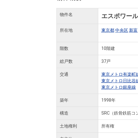
物件名
エスポワー
所在地
東京都
中央区
新富
階数
10階建
総戸数
37戸
交通
東京メトロ有楽町
東京メトロ日比谷
東京メトロ銀座線
築年
1998年
構造
SRC（鉄骨鉄筋コ
土地権利
所有権