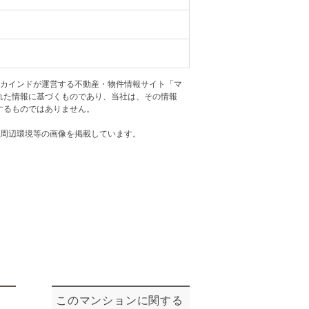
ニュースリリース
住まい1プラス（お役立ちコラム）
住まい1プラス（お役立ちコラム）
閉じる
アカインドが運営する不動産・物件情報サイト「マ
れた情報に基づくものであり、当社は、その情報
するものではありません。
・周辺環境等の画像を掲載しています。
このマンションに関する