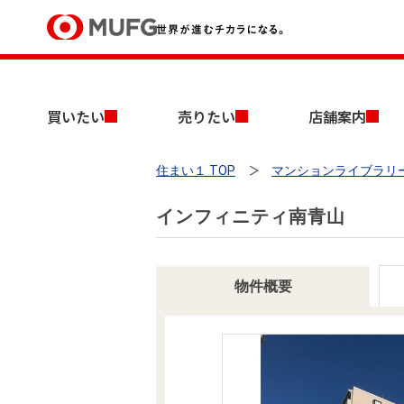
買いたい
買いたい
売りたい
店舗案内
売りたい
住まい１ TOP
マンションライブラリ
店舗案内
買いたいTOP
売りたいTOP
店舗案内TOP
会社情報TOP
採用情報TOP
インフィニティ南青山
会社情報
採用情報
物件概要
店舗のご案内（首都圏）
ごあいさつ
新卒採用情報
中古マンションを探す
無料査定
法人のお客さま
経営ビジョン
投資用物件を探す
売却時手取り金額試算
提携企業にお勤めの方