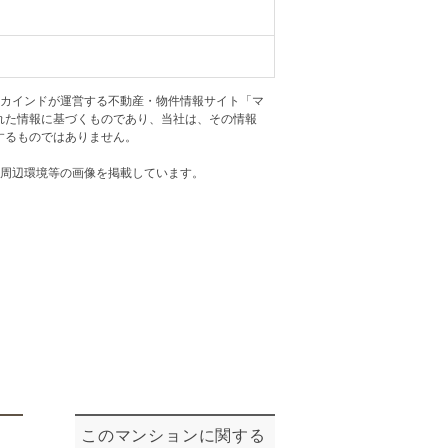
ニュースリリース
住まい1プラス（お役立ちコラム）
住まい1プラス（お役立ちコラム）
アカインドが運営する不動産・物件情報サイト「マ
閉じる
れた情報に基づくものであり、当社は、その情報
するものではありません。
・周辺環境等の画像を掲載しています。
このマンションに関する