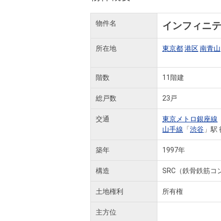
物件名
インフィニ
所在地
東京都
港区
南青山
階数
11階建
総戸数
23戸
交通
東京メトロ銀座線
山手線
「
渋谷
」駅 
築年
1997年
構造
SRC（鉄骨鉄筋コ
土地権利
所有権
主方位