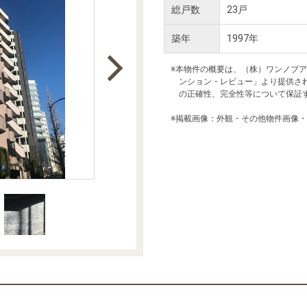
本社地図
総戸数
23戸
築年
1997年
住宅ローンシミュレーション
周辺相場検索
※本物件の概要は、（株）ワンノブ
ンション・レビュー」より提供さ
の正確性、完全性等について保証
購入ガイド
売却ガイド
※掲載画像：外観・その他物件画像