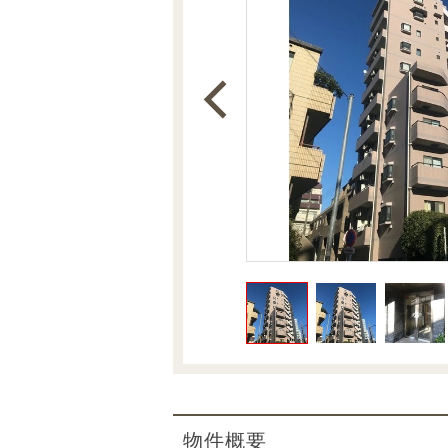
沿革
会員ページ
会社案内（電子ブック版）
購入向けサービス
売却向けサービス
住まいと暮らしの税金の本（電子ブック）
住まいと暮らしの税金の本（電子ブック）
物件概要