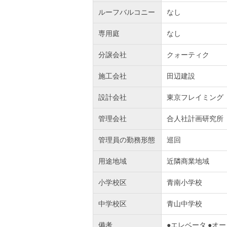
ルーフバルコニー
なし
専用庭
なし
分譲会社
クォーティク
施工会社
田辺建設
設計会社
東京フレイミング
管理会社
合人社計画研究所
管理員の勤務形態
巡回
用途地域
近隣商業地域
小学校区
青南小学校
中学校区
青山中学校
備考
●エレベータ ●オ