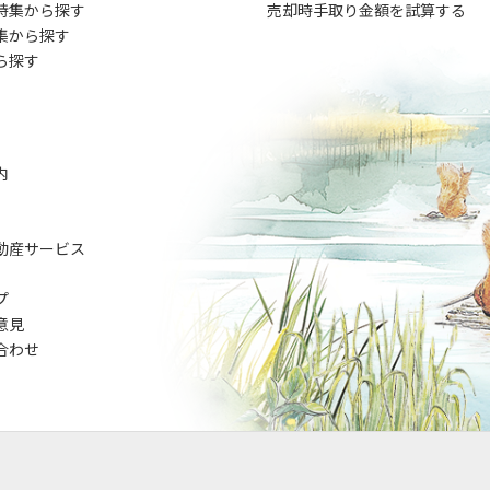
特集から探す
売却時手取り金額を試算する
集から探す
ら探す
内
動産サービス
プ
意見
合わせ