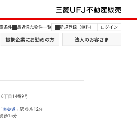
索条件
最近見た物件一覧
新規登録（無料）
ログイン
提携企業にお勤めの方
法人のお客さま
山
6丁目14番9号
店舗のご案内（関西）
MUFG Way
土地を探す
AI不動産査定
「
表参道
」駅 徒歩12分
 徒歩15分
役員一覧
おすすめ物件から探す