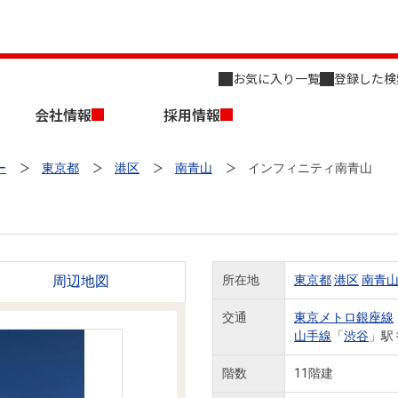
お気に入り一覧
登録した検
会社情報
採用情報
ー
東京都
港区
南青山
インフィニティ南青山
周辺地図
所在地
東京都
港区
南青
店舗のご案内（名古屋）
会社概要
キャリア採用情報
新築・中古一戸建てを探す
売却相談
交通
東京メトロ銀座線
山手線
「
渋谷
」駅
組織図
階数
11階建
事業用物件を探す