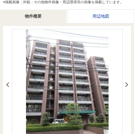
※掲載画像：外観・その他物件画像・周辺環境等の画像を掲載しています。
を探
本社地
ニュース
沿革
す
売却
会員ページ
図
リリース
物件概要
周辺地図
投
時手
事業
資
取り
用物
会社案内
閉じる
用
金額
件を
（電子ブ
物
試算
探す
ック版）
件
を
売却向け
周辺相場
住まい1プ
探
サービス
検索
ラス（お
す
役立ちコ
ラム）
購入向け
住宅ロー
住まい1プ
住まいと
売却ガイ
サービス
ンシミュ
ラス（お
暮らしの
ド
レーショ
役立ちコ
税金の本
ン
ラム）
（電子ブ