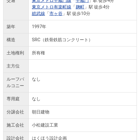
交通
東京メトロ半蔵門線
「
半蔵門
」駅 徒歩4分
東京メトロ有楽町線
「
麹町
」駅 徒歩4分
総武線
「
市ヶ谷
」駅 徒歩10分
築年
1997年
構造
SRC（鉄骨鉄筋コンクリート）
土地権利
所有権
主方位
ルーフバ
なし
ルコニー
専用庭
なし
分譲会社
朝日建物
施工会社
小松建設工業
設計会社
はくほう設計企画