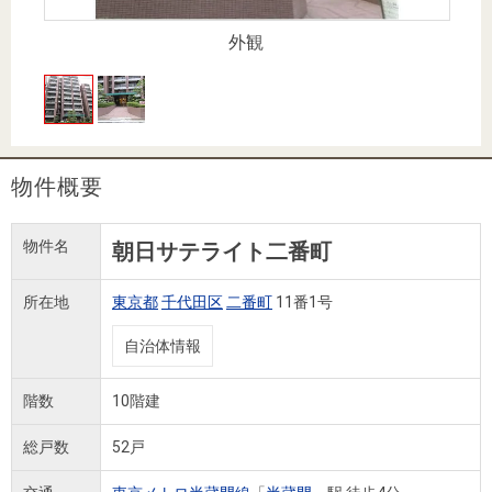
住まいと
ック）
購入ガイ
暮らしの
ド
外観
税金の本
（電子ブ
ック）
物件概要
物件名
朝日サテライト二番町
所在地
東京都
千代田区
二番町
11番1号
自治体情報
階数
10階建
総戸数
52戸