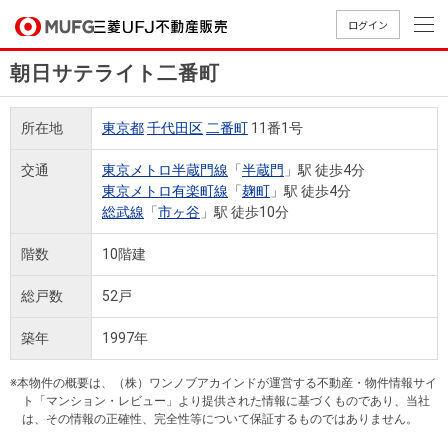
ログイン
朝日サテライト二番町
買いたい
所在地
東京都
千代田区
二番町
11番1号
売りたい
交通
東京メトロ半蔵門線
「
半蔵門
」駅 徒歩4分
東京メトロ有楽町線
「
麹町
」駅 徒歩4分
店舗案内
総武線
「
市ヶ谷
」駅 徒歩10分
買いたいTOP
売りたいTOP
店舗案内TOP
会社情報TOP
採用情報TOP
階数
10階建
会社情報
総戸数
52戸
採用情報
店舗のご
ごあいさ
新卒採用
店舗のご
会社概
キャリア
店舗のご
MUFG
中古
無
新
売
A
築年
1997年
案内（首
つ
情報
案内（名
要
採用情報
案内（関
Way
マン
料
築・
却
都圏）
古屋）
西）
法人のお客さま
ショ
査
中古
相
※本物件の概要は、（株）ワンノブアカインドが運営する不動産・物件情報サイ
経営ビジ
役員一
組織図
ト「マンション・レビュー」より提供された情報に基づくものであり、当社
ンを
定
一戸
談
は、その情報の正確性、完全性等について保証するものではありません。
ョン
覧
探す
建て
提携企業にお勤めの方