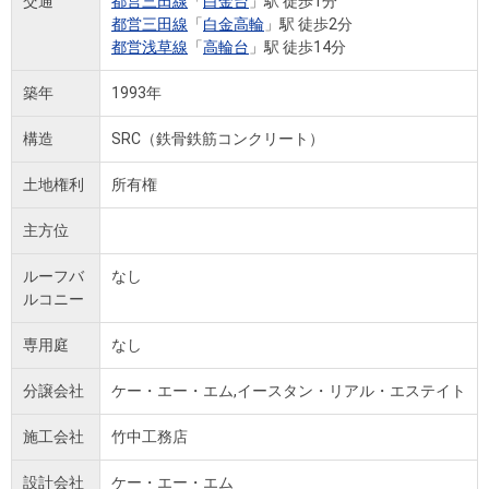
交通
都営三田線
「
白金台
」駅 徒歩1分
都営三田線
「
白金高輪
」駅 徒歩2分
都営浅草線
「
高輪台
」駅 徒歩14分
築年
1993年
構造
SRC（鉄骨鉄筋コンクリート）
土地権利
所有権
主方位
ルーフバ
なし
ルコニー
専用庭
なし
分譲会社
ケー・エー・エム,イースタン・リアル・エステイト
施工会社
竹中工務店
設計会社
ケー・エー・エム