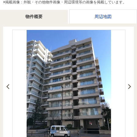
※掲載画像：外観・その他物件画像・周辺環境等の画像を掲載しています。
を探
本社地
ニュース
沿革
す
売却
会員ページ
図
リリース
物件概要
周辺地図
投
時手
事業
資
取り
用物
会社案内
閉じる
用
金額
件を
（電子ブ
物
試算
探す
ック版）
件
を
売却向け
周辺相場
住まい1プ
探
サービス
検索
ラス（お
す
役立ちコ
ラム）
購入向け
住宅ロー
住まい1プ
住まいと
売却ガイ
サービス
ンシミュ
ラス（お
暮らしの
ド
レーショ
役立ちコ
税金の本
ン
ラム）
（電子ブ