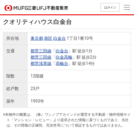
ログイン
クオリティハウス白金台
買いたい
所在地
東京都
港区
白金台
1丁目1番10号
売りたい
交通
都営三田線
「
白金台
」駅 徒歩1分
都営三田線
「
白金高輪
」駅 徒歩2分
店舗案内
都営浅草線
「
高輪台
」駅 徒歩14分
買いたいTOP
売りたいTOP
店舗案内TOP
会社情報TOP
採用情報TOP
階数
12階建
会社情報
総戸数
23戸
採用情報
店舗のご
ごあいさ
新卒採用
店舗のご
会社概
キャリア
店舗のご
MUFG
中古
無
新
売
A
築年
1993年
案内（首
つ
情報
案内（名
要
採用情報
案内（関
Way
マン
料
築・
却
都圏）
古屋）
西）
法人のお客さま
ショ
査
中古
相
※本物件の概要は、（株）ワンノブアカインドが運営する不動産・物件情報サイ
経営ビジ
役員一
組織図
ト「マンション・レビュー」より提供された情報に基づくものであり、当社
ンを
定
一戸
談
は、その情報の正確性、完全性等について保証するものではありません。
ョン
覧
探す
建て
提携企業にお勤めの方