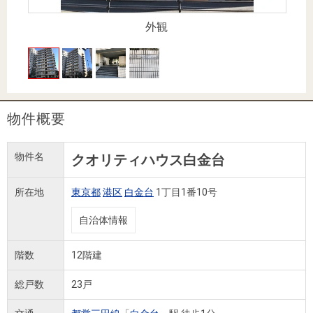
住まいと
ック）
購入ガイ
暮らしの
ド
外観
税金の本
（電子ブ
ック）
物件概要
物件名
クオリティハウス白金台
所在地
東京都
港区
白金台
1丁目1番10号
自治体情報
階数
12階建
総戸数
23戸