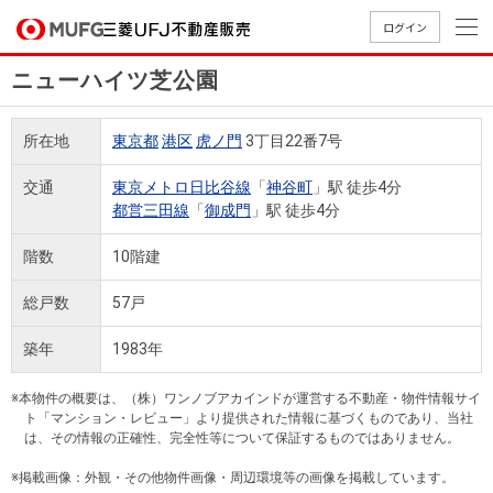
ログイン
ニューハイツ芝公園
買いたい
所在地
東京都
港区
虎ノ門
3丁目22番7号
売りたい
交通
東京メトロ日比谷線
「
神谷町
」駅 徒歩4分
都営三田線
「
御成門
」駅 徒歩4分
店舗案内
買いたいTOP
売りたいTOP
店舗案内TOP
会社情報TOP
採用情報TOP
階数
10階建
会社情報
総戸数
57戸
採用情報
築年
1983年
店舗のご
ごあいさ
新卒採用
店舗のご
会社概
キャリア
店舗のご
MUFG
中古
無
新
売
A
案内（首
つ
情報
案内（名
要
採用情報
案内（関
Way
マン
料
築・
却
※本物件の概要は、（株）ワンノブアカインドが運営する不動産・物件情報サイ
都圏）
古屋）
西）
法人のお客さま
ショ
査
中古
相
ト「マンション・レビュー」より提供された情報に基づくものであり、当社
経営ビジ
役員一
は、その情報の正確性、完全性等について保証するものではありません。
組織図
ンを
定
一戸
談
ョン
覧
探す
建て
※掲載画像：外観・その他物件画像・周辺環境等の画像を掲載しています。
提携企業にお勤めの方