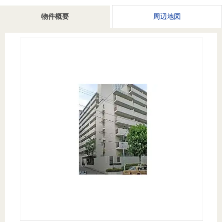
を探
本社地
ニュース
沿革
物件概要
周辺地図
す
売却
会員ページ
図
リリース
投
時手
事業
資
取り
用物
会社案内
閉じる
用
金額
件を
（電子ブ
物
試算
探す
ック版）
件
を
売却向け
周辺相場
住まい1プ
探
サービス
検索
ラス（お
す
役立ちコ
ラム）
購入向け
住宅ロー
住まい1プ
住まいと
売却ガイ
サービス
ンシミュ
ラス（お
暮らしの
ド
レーショ
役立ちコ
税金の本
ン
ラム）
（電子ブ