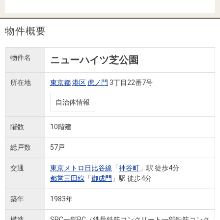
住まいと
ック）
購入ガイ
暮らしの
ド
税金の本
物件概要
（電子ブ
ック）
物件名
ニューハイツ芝公園
所在地
東京都
港区
虎ノ門
3丁目22番7号
自治体情報
階数
10階建
総戸数
57戸
交通
東京メトロ日比谷線
「
神谷町
」駅 徒歩4分
都営三田線
「
御成門
」駅 徒歩4分
築年
1983年
構造
SRC一部RC（鉄骨鉄筋コンクリート一部鉄筋コンク