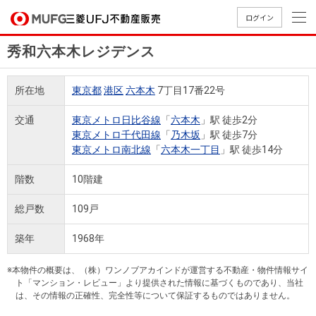
ログイン
秀和六本木レジデンス
買いたい
所在地
東京都
港区
六本木
7丁目17番22号
売りたい
交通
東京メトロ日比谷線
「
六本木
」駅 徒歩2分
東京メトロ千代田線
「
乃木坂
」駅 徒歩7分
店舗案内
東京メトロ南北線
「
六本木一丁目
」駅 徒歩14分
買いたいTOP
売りたいTOP
店舗案内TOP
会社情報TOP
採用情報TOP
階数
10階建
会社情報
総戸数
109戸
採用情報
店舗のご
ごあいさ
新卒採用
店舗のご
会社概
キャリア
店舗のご
MUFG
中古
無
新
売
A
築年
1968年
案内（首
つ
情報
案内（名
要
採用情報
案内（関
Way
マン
料
築・
却
都圏）
古屋）
西）
法人のお客さま
ショ
査
中古
相
※本物件の概要は、（株）ワンノブアカインドが運営する不動産・物件情報サイ
経営ビジ
役員一
組織図
ト「マンション・レビュー」より提供された情報に基づくものであり、当社
ンを
定
一戸
談
は、その情報の正確性、完全性等について保証するものではありません。
ョン
覧
探す
建て
提携企業にお勤めの方