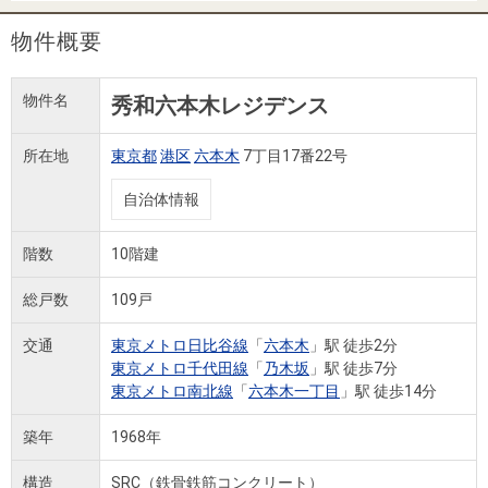
住まいと
ック）
購入ガイ
暮らしの
ド
物件概要
税金の本
（電子ブ
物件名
秀和六本木レジデンス
ック）
所在地
東京都
港区
六本木
7丁目17番22号
自治体情報
階数
10階建
総戸数
109戸
交通
東京メトロ日比谷線
「
六本木
」駅 徒歩2分
東京メトロ千代田線
「
乃木坂
」駅 徒歩7分
東京メトロ南北線
「
六本木一丁目
」駅 徒歩14分
築年
1968年
構造
SRC（鉄骨鉄筋コンクリート）