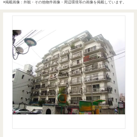
※掲載画像：外観・その他物件画像・周辺環境等の画像を掲載しています。
を探
本社地
ニュース
沿革
す
売却
会員ページ
図
リリース
投
時手
事業
資
取り
用物
会社案内
閉じる
用
金額
件を
（電子ブ
物
試算
探す
ック版）
件
を
売却向け
周辺相場
住まい1プ
探
サービス
検索
ラス（お
す
役立ちコ
ラム）
購入向け
住宅ロー
住まい1プ
住まいと
売却ガイ
サービス
ンシミュ
ラス（お
暮らしの
ド
レーショ
役立ちコ
税金の本
ン
ラム）
（電子ブ