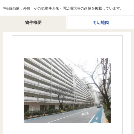
を探
本社地
ニュース
沿革
※掲載画像：外観・その他物件画像・周辺環境等の画像を掲載しています。
す
売却
会員ページ
図
リリース
投
時手
事業
物件概要
周辺地図
資
取り
用物
会社案内
閉じる
用
金額
件を
（電子ブ
物
試算
探す
ック版）
件
を
売却向け
周辺相場
住まい1プ
探
サービス
検索
ラス（お
す
役立ちコ
ラム）
購入向け
住宅ロー
住まい1プ
住まいと
売却ガイ
サービス
ンシミュ
ラス（お
暮らしの
ド
レーショ
役立ちコ
税金の本
ン
ラム）
（電子ブ