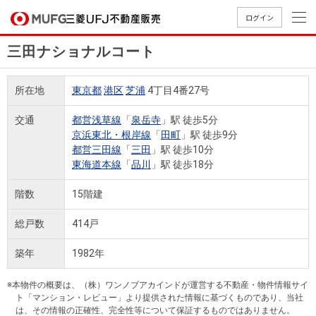
ログイン
三田ナショナルコート
買いたい
所在地
東京都
港区
芝浦
4丁目4番27号
売りたい
交通
都営浅草線
「
泉岳寺
」駅 徒歩5分
京浜東北・根岸線
「
田町
」駅 徒歩9分
店舗案内
都営三田線
「
三田
」駅 徒歩10分
買いたいTOP
売りたいTOP
店舗案内TOP
会社情報TOP
採用情報TOP
東海道本線
「
品川
」駅 徒歩18分
会社情報
階数
15階建
採用情報
総戸数
414戸
店舗のご
ごあいさ
新卒採用
店舗のご
会社概
キャリア
店舗のご
MUFG
中古
無
新
売
A
案内（首
つ
情報
案内（名
要
採用情報
案内（関
Way
マン
料
築・
却
築年
1982年
都圏）
古屋）
西）
法人のお客さま
ショ
査
中古
相
経営ビジ
役員一
組織図
ンを
定
一戸
談
※本物件の概要は、（株）ワンノブアカインドが運営する不動産・物件情報サイ
ョン
覧
ト「マンション・レビュー」より提供された情報に基づくものであり、当社
探す
建て
提携企業にお勤めの方
は、その情報の正確性、完全性等について保証するものではありません。