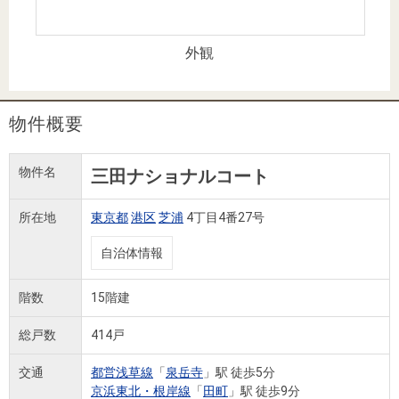
住まいと
ック）
購入ガイ
暮らしの
ド
税金の本
外観
（電子ブ
ック）
物件概要
物件名
三田ナショナルコート
所在地
東京都
港区
芝浦
4丁目4番27号
自治体情報
階数
15階建
総戸数
414戸
交通
都営浅草線
「
泉岳寺
」駅 徒歩5分
京浜東北・根岸線
「
田町
」駅 徒歩9分