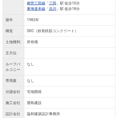
都営三田線
「
三田
」駅 徒歩10分
東海道本線
「
品川
」駅 徒歩18分
築年
1982年
構造
SRC（鉄骨鉄筋コンクリート）
土地権利
所有権
主方位
ルーフバ
なし
ルコニー
専用庭
なし
分譲会社
宅地開発
施工会社
鹿島建設
設計会社
協和建築設計事務所