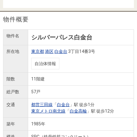
住まいと
ック）
購入ガイ
暮らしの
ド
税金の本
物件概要
（電子ブ
ック）
物件名
シルバーパレス白金台
所在地
東京都
港区
白金台
3丁目14番3号
自治体情報
階数
11階建
総戸数
57戸
交通
都営三田線
「
白金台
」駅 徒歩1分
東京メトロ南北線
「
白金高輪
」駅 徒歩12分
築年
1985年
構造
SRC（鉄骨鉄筋コンクリート）