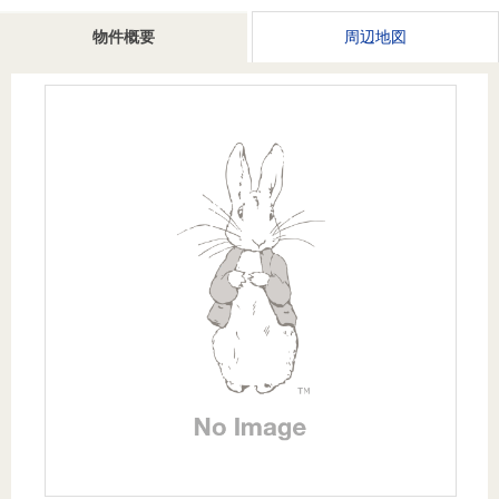
を探
本社地
ニュース
沿革
物件概要
周辺地図
す
売却
会員ページ
図
リリース
投
時手
事業
資
取り
用物
会社案内
閉じる
用
金額
件を
（電子ブ
物
試算
探す
ック版）
件
を
売却向け
周辺相場
住まい1プ
探
サービス
検索
ラス（お
す
役立ちコ
ラム）
購入向け
住宅ロー
住まい1プ
住まいと
売却ガイ
サービス
ンシミュ
ラス（お
暮らしの
ド
レーショ
役立ちコ
税金の本
ン
ラム）
（電子ブ