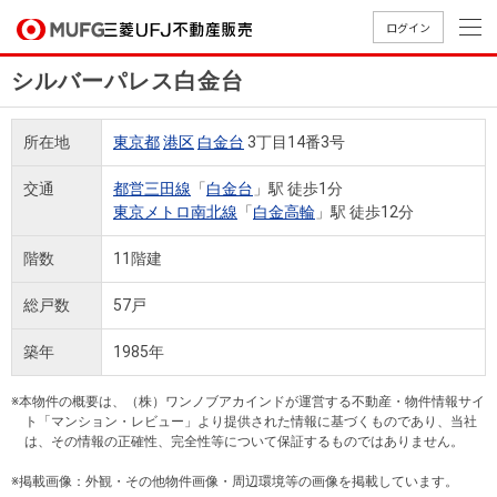
ログイン
シルバーパレス白金台
買いたい
所在地
東京都
港区
白金台
3丁目14番3号
売りたい
交通
都営三田線
「
白金台
」駅 徒歩1分
東京メトロ南北線
「
白金高輪
」駅 徒歩12分
店舗案内
買いたいTOP
売りたいTOP
店舗案内TOP
会社情報TOP
採用情報TOP
階数
11階建
会社情報
総戸数
57戸
採用情報
築年
1985年
店舗のご
ごあいさ
新卒採用
店舗のご
会社概
キャリア
店舗のご
MUFG
中古
無
新
売
A
案内（首
つ
情報
案内（名
要
採用情報
案内（関
Way
マン
料
築・
却
※本物件の概要は、（株）ワンノブアカインドが運営する不動産・物件情報サイ
都圏）
古屋）
西）
法人のお客さま
ショ
査
中古
相
ト「マンション・レビュー」より提供された情報に基づくものであり、当社
経営ビジ
役員一
は、その情報の正確性、完全性等について保証するものではありません。
組織図
ンを
定
一戸
談
ョン
覧
探す
建て
※掲載画像：外観・その他物件画像・周辺環境等の画像を掲載しています。
提携企業にお勤めの方