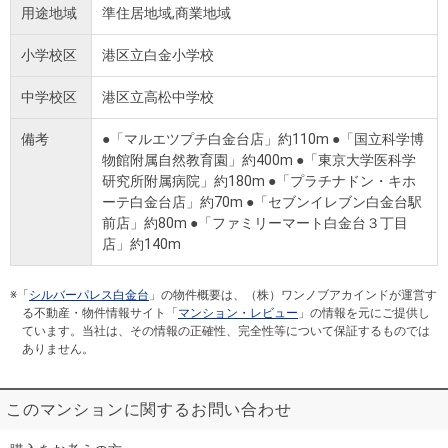
用途地域
準住居地域,商業地域
小学校区
港区立白金小学校
中学校区
港区立高松中学校
備考
●「マルエツプチ白金台店」約110m ●「国立科学博
物館附属自然教育園」約400m ●「東京大学医科学
研究所附属病院」約180m ●「プラチナドン・キホ
ーテ白金台店」約70m ●「セブンイレブン白金台駅
前店」約80m ●「ファミリーマート白金台３丁目
店」約140m
※「
シルバーパレス白金台
」の物件概要は、（株）ワンノブアカインドが運営す
る不動産・物件情報サイト「
マンション・レビュー
」の情報を元にご提供し
ています。当社は、その情報の正確性、完全性等について保証するものでは
ありません。
このマンションに関するお問い合わせ