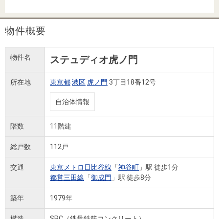
住まいと
ック）
購入ガイ
暮らしの
ド
税金の本
物件概要
（電子ブ
ック）
物件名
ステュディオ虎ノ門
所在地
東京都
港区
虎ノ門
3丁目18番12号
自治体情報
階数
11階建
総戸数
112戸
交通
東京メトロ日比谷線
「
神谷町
」駅 徒歩1分
都営三田線
「
御成門
」駅 徒歩8分
築年
1979年
構造
SRC（鉄骨鉄筋コンクリート）