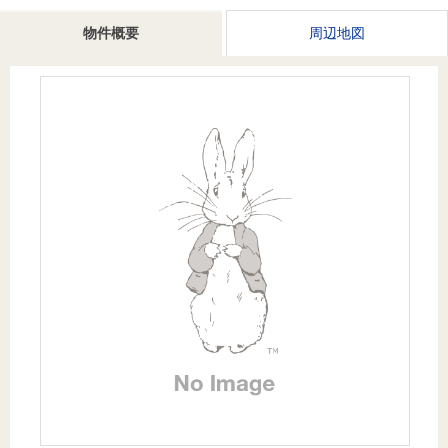
を探
本社地
ニュース
沿革
物件概要
周辺地図
す
売却
会員ページ
図
リリース
投
時手
事業
資
取り
用物
会社案内
閉じる
用
金額
件を
（電子ブ
物
試算
探す
ック版）
件
を
売却向け
周辺相場
住まい1プ
探
サービス
検索
ラス（お
す
役立ちコ
ラム）
購入向け
住宅ロー
住まい1プ
住まいと
売却ガイ
サービス
ンシミュ
ラス（お
暮らしの
ド
レーショ
役立ちコ
税金の本
ン
ラム）
（電子ブ