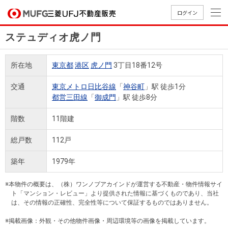
ログイン
ステュディオ虎ノ門
買いたい
所在地
東京都
港区
虎ノ門
3丁目18番12号
売りたい
交通
東京メトロ日比谷線
「
神谷町
」駅 徒歩1分
都営三田線
「
御成門
」駅 徒歩8分
店舗案内
買いたいTOP
売りたいTOP
店舗案内TOP
会社情報TOP
採用情報TOP
階数
11階建
会社情報
総戸数
112戸
採用情報
築年
1979年
店舗のご
ごあいさ
新卒採用
店舗のご
会社概
キャリア
店舗のご
MUFG
中古
無
新
売
A
案内（首
つ
情報
案内（名
要
採用情報
案内（関
Way
マン
料
築・
却
※本物件の概要は、（株）ワンノブアカインドが運営する不動産・物件情報サイ
都圏）
古屋）
西）
法人のお客さま
ショ
査
中古
相
ト「マンション・レビュー」より提供された情報に基づくものであり、当社
経営ビジ
役員一
は、その情報の正確性、完全性等について保証するものではありません。
組織図
ンを
定
一戸
談
ョン
覧
探す
建て
※掲載画像：外観・その他物件画像・周辺環境等の画像を掲載しています。
提携企業にお勤めの方