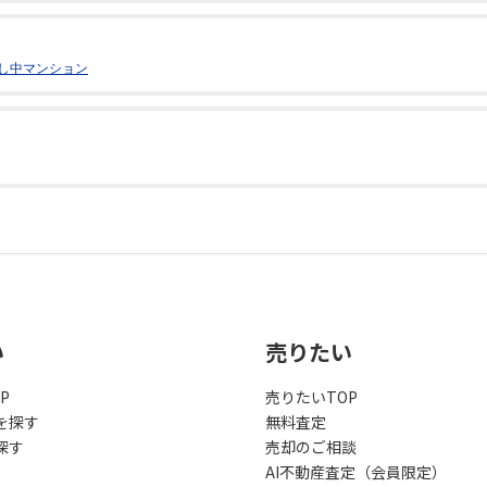
し中マンション
い
売りたい
P
売りたいTOP
を探す
無料査定
探す
売却のご相談
AI不動産査定（会員限定）