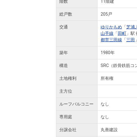
階数
11階建
総戸数
205戸
交通
ゆりかもめ
「
芝浦
山手線
「
田町
」駅 
都営三田線
「
三田
築年
1980年
構造
SRC（鉄骨鉄筋コ
土地権利
所有権
主方位
ルーフバルコニー
なし
専用庭
なし
分譲会社
丸善建設