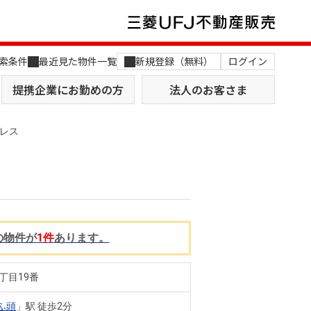
索条件
最近見た物件一覧
新規登録（無料）
ログイン
提携企業にお勤めの方
法人のお客さま
レス
店舗のご案内（関西）
MUFG Way
の物件が
1件
あります。
土地を探す
AI不動産査定
役員一覧
丁目19番
おすすめ物件から探す
ふ頭
」駅 徒歩2分