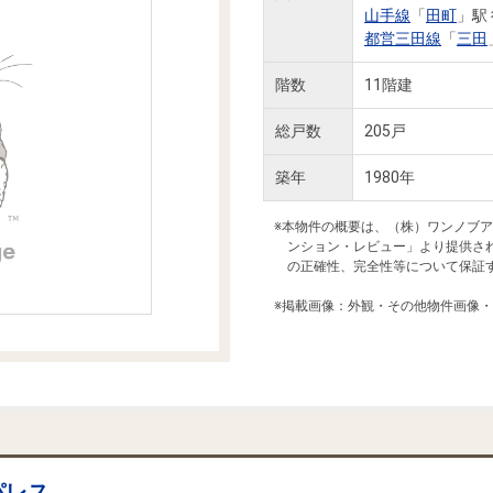
本社地図
山手線
「
田町
」駅
都営三田線
「
三田
階数
11階建
住宅ローンシミュレーション
周辺相場検索
総戸数
205戸
購入ガイド
売却ガイド
築年
1980年
※本物件の概要は、（株）ワンノブ
ンション・レビュー」より提供さ
の正確性、完全性等について保証
※掲載画像：外観・その他物件画像
パレス