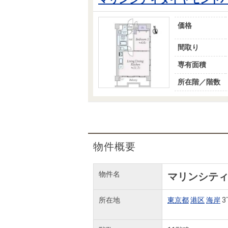
価格
間取り
専有面積
所在階／階数
物件概要
物件名
マリンシテ
所在地
東京都
港区
海岸
3