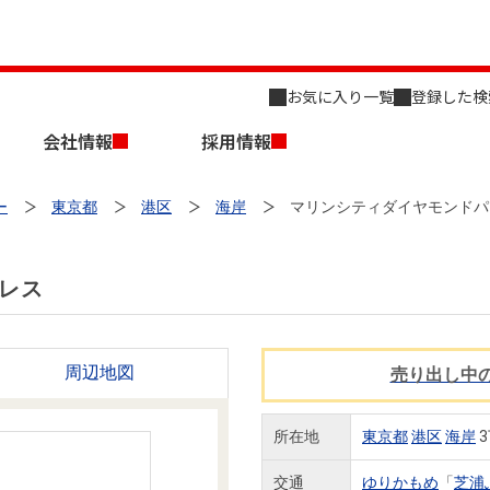
お気に入り一覧
登録した検
会社情報
採用情報
ー
東京都
港区
海岸
マリンシティダイヤモンドパ
レス
店舗のご案内（名古屋）
会社概要
キャリア採用情報
周辺地図
売り出し中
新築・中古一戸建てを探す
売却相談
組織図
所在地
東京都
港区
海岸
3
事業用物件を探す
交通
ゆりかもめ
「
芝浦