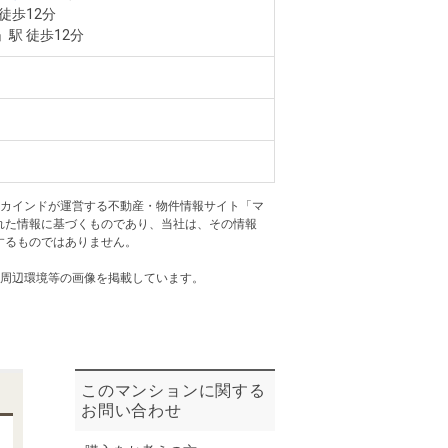
ニュースリリース
 徒歩12分
」駅 徒歩12分
住まい1プラス（お役立ちコラム）
住まい1プラス（お役立ちコラム）
閉じる
アカインドが運営する不動産・物件情報サイト「マ
れた情報に基づくものであり、当社は、その情報
するものではありません。
・周辺環境等の画像を掲載しています。
このマンションに関する
お問い合わせ