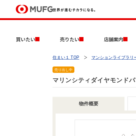
買いたい
買いたい
売りたい
店舗案内
売りたい
住まい１ TOP
マンションライブラリ
店舗案内
買いたいTOP
売りたいTOP
店舗案内TOP
会社情報TOP
採用情報TOP
売り出し中
会社情報
マリンシティダイヤモンドパ
採用情報
店舗のご案内（首都圏）
ごあいさつ
新卒採用情報
物件概要
中古マンションを探す
無料査定
法人のお客さま
経営ビジョン
投資用物件を探す
売却時手取り金額試算
提携企業にお勤めの方