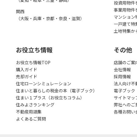
（愛知・岐阜・三重・静岡）
投資用物件
事業用物件
関西
マンション
（大阪・兵庫・京都・奈良・滋賀）
一戸建て特
土地特集か
お役立ち情報
その他
お役立ち情報TOP
店舗のご案
購入ガイド
会社情報
売却ガイド
採用情報
住宅ローンシミュレーション
法人向け不
住まいと暮らしの税金の本（電子ブック）
電子ブック
住まい１プラス（お役立ちコラム）
サイトマッ
住みよさランキング
弊社へのご
不動産用語集
各種お問い
よくあるご質問