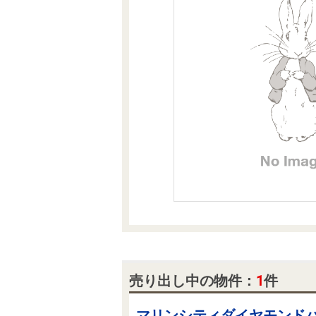
沿革
会員ページ
会社案内（電子ブック版）
購入向けサービス
売却向けサービス
住まいと暮らしの税金の本（電子ブック）
住まいと暮らしの税金の本（電子ブック）
売り出し中の物件：
1
件
マリンシティダイヤモンド