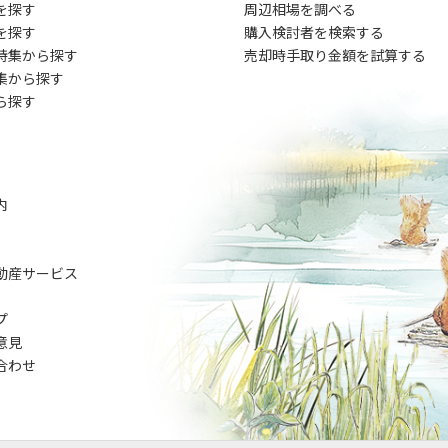
を探す
周辺相場を調べる
を探す
購入検討者を検索する
特集から探す
売却時手取り金額を試算する
集から探す
ら探す
内
動産サービス
プ
意見
合わせ